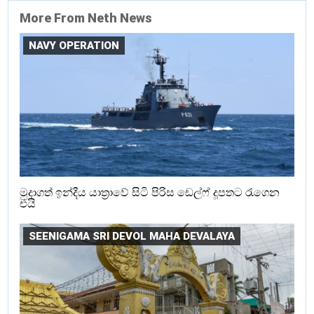
More From Neth News
NAVY OPERATION
මුදාගත් ඉන්දීය යාත්‍රාවේ සිටි පිරිස ඩෙල්ෆ් දූපතට රැගෙන
එයි
SEENIGAMA SRI DEVOL MAHA DEVALAYA