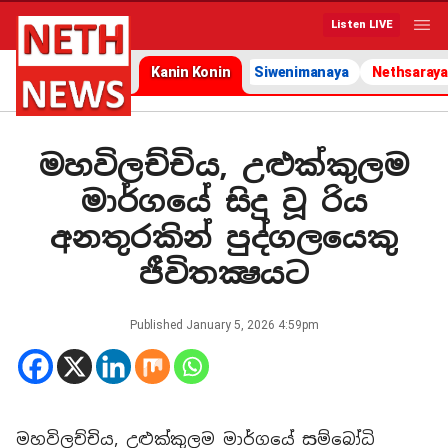
Listen LIVE
Kanin Konin
Siwenimanaya
Nethsaraya
මහවිලච්චිය, උළුක්කුලම
මාර්ගයේ සිදු වූ රිය
අනතුරකින් පුද්ගලයෙකු
ජීවිතක්‍ෂයට
Published
January 5, 2026 4:59pm
මහවිලච්චිය, උළුක්කුලම මාර්ගයේ සම්බෝධි