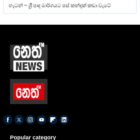
හැටන් – ශ්‍රී පාද මාර්ගයට පස් කන්දක් කඩා වැටේ
Popular category