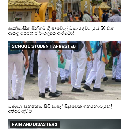
ඓතිහාසික සීනිගම ශ්‍රී දෙවොල් මහා දේවාලයේ 59 වන
ඇසළ පෙරහැර මංගල්‍යය ඇරඹෙයි
SCHOOL STUDENT ARRESTED
මත්ද්‍රව්‍ය සන්තකව සිටි පාසල් සිසුවෙක් ගන්නෝරුවේදී
අත්අඩංගුවට
RAIN AND DISASTERS