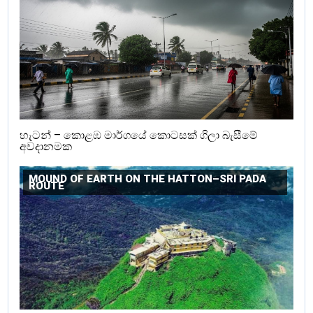
හැටන් – කොළඹ මාර්ගයේ කොටසක් ගිලා බැසීමේ
අවදානමක
MOUND OF EARTH ON THE HATTON–SRI PADA
ROUTE