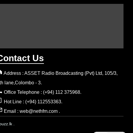
Contact Us
Address : ASSET Radio Broadcasting (Pvt) Ltd, 105/3,
th lane,Colombo - 3.
Office Telephone : (+94) 112 375968.
Hot Line : (+94) 112553363.
Email : web@nethfm.com .
uzz.lk .