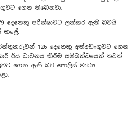
ංගුවට ගෙන තිබෙනවා.
879 දෙනෙකු පරීක්ෂාවට ලක්කර ඇති බවයි
් කළේ.
න්තුකරුවන් 126 දෙනෙකු අත්අඩංගුවට ගෙන
ාරී රිය ධාවනය කිරීම සම්බන්ධයෙන් තවත්
ගුවට ගෙන ඇති බව පොලිස් මාධ්‍ය
ළා.