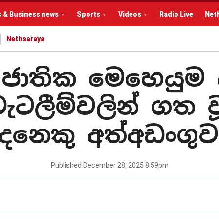
s & Business news
Sports
Videos
Radio Live
Net
Nethsaraya
ජාතික මෙහෙයුම 
වැටලීම්වලින් ගත ව
ෙනෙකු අත්අඩංගු
Published
December 28, 2025 8:59pm