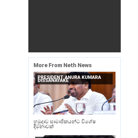
More From Neth News
PRESIDENT ANURA KUMARA
DISSANAYAKE
හමුදාව සාමාජිකයන්ට විශේෂ
දීමනාවක්