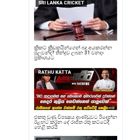
SRI LANKA CRICKET
ක්‍රිකට් ක්‍රීඩකයින්ගෙන් බදු අයකරන්න
පුලුවන්ද? තීන්දුව ලබන 31 වනදා
ප්‍රකාශයට
RATHU KATTA
එකතු වුණු විපක්‍ෂය ආණ්ඩුවට රිදෙන්න
ඊළඟට කරන දේ රාජිත රතු කට්ටේදී
හෙළි කරයි