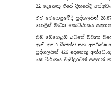
22 දෙනෙකු ඊයේ දිනයේදී අත්අඩ
එම මෙහෙයුමේදී පුද්ගලයින් 28,
පොලිස් මාධ්‍ය කොට්ඨාසය සඳහන
එම මෙහෙයුම යටතේ විවෘත වරෙ
ඇති අතර බීමත්ව සහ අපරික්ෂාක
පුද්ගලයින් 426 දෙනෙකු අත්අඩං
කොට්ඨාශය වැඩිදුරටත් සඳහන් ක