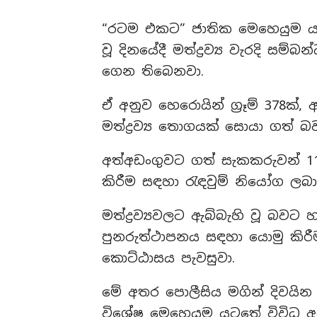
“රටම එකට” ජාතික මෙහෙයුම යටත
වූ දිනයේදී මත්ද්‍රව්‍ය වැරදි සම
ගෙන තිබෙනවා.
ඒ අනුව හෙරොයින් ග්‍රෑම් 378ක්, අයි
මත්ද්‍රව්‍ය තොගයක් සොයා ගත් 
අත්අඩංගුවට ගත් සැකකරුවන් 11ද
කිරීම සඳහා රැඳවුම් නියෝග ලබ
මත්ද්‍රව්‍යවලට ඇබ්බැහි වූ බවට
පුනරුත්ථාපනය සඳහා යොමු කිරී
කොට්ඨාසය පැවසුවා.
මේ අතර පොලීසිය මගින් දිවයින ප
විශේෂ මෙහෙයුම යටතේ විවිධ අපර