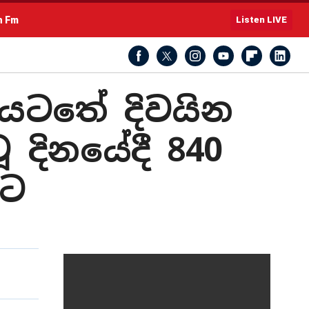
h Fm
Listen LIVE
යටතේ දිවයින
ූ දිනයේදී 840
වට