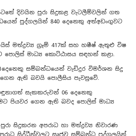
ේ දිවයින පුරා සිදුකළ වැටලීම්වලින් ගත
්බන්ධයෙන් පුද්ගලයින් 840 දෙනෙකු අත්අඩංගුවට
ස් මත්ද්‍රව්‍ය ග්‍රෑම් 417ක් සහ හෂීෂ් ඇතුළු විෂ
බව පොලිස් මාධ්‍ය කොට්ඨාසය සඳහන් කළා.
ෙනෙකු සම්බන්ධයෙන් වැඩිදුර විමර්ශන සිදු
ාගෙන ඇති බවයි පොලීසිය පැවසුවේ.
 හඳුනාගත් සැකකරුවන් 06 දෙනෙකු
මට පියවර ගෙන ඇති බවද පොලිස් මාධ්‍ය
ුරා සිදුකරන අපරාධ හා මත්ද්‍රව්‍ය නිවාරණ
ාධ සිද්ධීන්වලට සෘජුව සම්බන්ධ පුද්ගලයින්