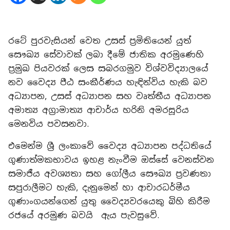
රටේ පුරවැසියන් වෙත උසස් ප්‍රමිතියෙන් යුත්
සෞඛ්‍ය සේවාවක් ලබා දීමේ ජාතික අරමුණෙහි
ප්‍රමුඛ පියවරක් ලෙස සබරගමුව විශ්වවිද්‍යාලයේ
නව වෛද්‍ය පීඨ සංකීර්ණය හැඳින්විය හැකි බව
අධ්‍යාපන, උසස් අධ්‍යාපන සහ වෘත්තීය අධ්‍යාපන
අමාත්‍ය අග්‍රාමාත්‍ය ආචාර්ය හරිනි අමරසූරිය
මෙනවිය පවසනවා.
එමෙන්ම ශ්‍රී ලංකාවේ වෛද්‍ය අධ්‍යාපන පද්ධතියේ
ගුණාත්මකභාවය ඉහළ නැංවීම ඔස්සේ වෙනස්වන
සමාජීය අවශ්‍යතා සහ ගෝලීය සෞඛ්‍ය ප්‍රවණතා
සපුරාලීමට හැකි, දැනුමෙන් හා ආචාරධර්මීය
ගුණාංගයන්ගෙන් යුතු වෛද්‍යවරයෙකු බිහි කිරීම
රජයේ අරමුණ බවයි ඇය පැවසුවේ.