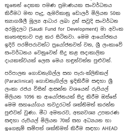
තුනෙන් දෙකක පමණ ප්‍රමාණයක සංවර්ධනය
කිරීමට මඟ පෑදූ, ඇමරිකානු ඩොලර් මිලියන 50ක
ත්‍යාගශීලී මූල්‍ය ආධාර ලබා දුන් සවුදි සංවර්ධන
අරමුදලට (Saudi Fund for Development) මා අවංක
කෘතඥතාව පළ කර සිටිනවා. මෙම ආයෝජනය
ඉදිරි පරම්පරාවන්ට ප්‍රයෝජනවත් වන, ශ්‍රී ලංකාවේ
සංවර්ධනය වෙනුවෙන් සිදු කළ සදාකාලික
දායකත්වයක් ලෙස මෙය හඳුන්වන්න පුළුවන්.
පරිපාලන ගොඩනැගිල්ල සහ පැරා-ක්ලිනිකල්
(Paraclinical) ගොඩනැගිල්ල ඉදිකිරීම සඳහා ශ්‍රී
ලංකා රජය විසින් ආසන්න වශයෙන් රුපියල්
මිලියන 1096 ක ආයෝජනයක් සිදු කිරීම ඔස්සේ
මෙම සහයෝගය තවදුරටත් ශක්තිමත් කරන්න
පුළුවන් වුණා. මීට අමතරව, අත්‍යවශ්‍ය උපකරණ
සඳහා රුපියල් මිලියන 70ක් සහ අධ්‍යයන හා
ඉගෙනුම් සම්පත් ශක්තිමත් කිරීම සඳහා AHEAD