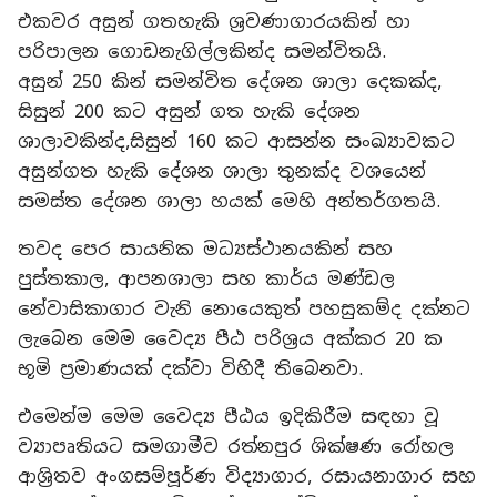
එකවර අසුන් ගතහැකි ශ්‍රවණාගාරයකින් හා
පරිපාලන ගොඩනැගිල්ලකින්ද සමන්විතයි.
අසුන් 250 කින් සමන්විත දේශන ශාලා දෙකක්ද,
සිසුන් 200 කට අසුන් ගත හැකි දේශන
ශාලාවකින්ද,සිසුන් 160 කට ආසන්න සංඛ්‍යාවකට
අසුන්ගත හැකි දේශන ශාලා තුනක්ද වශයෙන්
සමස්ත දේශන ශාලා හයක් මෙහි අන්තර්ගතයි.
තවද පෙර සායනික මධ්‍යස්ථානයකින් සහ
පුස්තකාල, ආපනශාලා සහ කාර්ය මණ්ඩල
නේවාසිකාගාර වැනි නොයෙකුත් පහසුකම්ද දක්නට
ලැබෙන මෙම වෛද්‍ය පීඨ පරිශ්‍රය අක්කර 20 ක
භූමි ප්‍රමාණයක් දක්වා විහිදී තිබෙනවා.
එමෙන්ම මෙම වෛද්‍ය පීඨය ඉදිකිරීම සඳහා වූ
ව්‍යාපෘතියට සමගාමීව රත්නපුර ශික්ෂණ රෝහල
ආශ්‍රිතව අංගසම්පූර්ණ විද්‍යාගාර, රසායනාගාර සහ