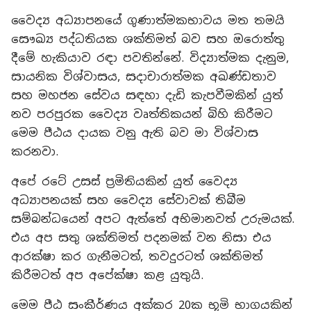
වෛද්‍ය අධ්‍යාපනයේ ගුණාත්මකභාවය මත තමයි
සෞඛ්‍ය පද්ධතියක ශක්තිමත් බව සහ ඔරොත්තු
දීමේ හැකියාව රඳා පවතින්නේ. විද්‍යාත්මක දැනුම,
සායනික විශ්වාසය, සදාචාරාත්මක අඛණ්ඩතාව
සහ මහජන සේවය සඳහා දැඩි කැපවීමකින් යුත්
නව පරපුරක වෛද්‍ය වෘත්තිකයන් බිහි කිරීමට
මෙම පීඨය දායක වනු ඇති බව මා විශ්වාස
කරනවා.
අපේ රටේ උසස් ප්‍රමිතියකින් යුත් වෛද්‍ය
අධ්‍යාපනයක් සහ වෛද්‍ය සේවාවක් තිබීම
සම්බන්ධයෙන් අපට ඇත්තේ අභිමානවත් උරුමයක්.
එය අප සතු ශක්තිමත් පදනමක් වන නිසා එය
ආරක්ෂා කර ගැනීමටත්, තවදුරටත් ශක්තිමත්
කිරීමටත් අප අපේක්ෂා කළ යුතුයි.
මෙම පීඨ සංකීර්ණය අක්කර 20ක භූමි භාගයකින්