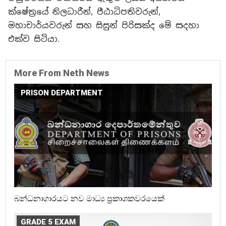
ක්ෂේත්‍රයේ නිලධාරීන්, පීඨාධිපතිවරුන්,
මහාචාර්යවරුන් සහ සිසුන් පිරිසක්ද මේ සදහා
එක්ව සිටියා.
More From Neth News
PRISON DEPARTMENT
බන්ධනාගාරයට නව මාධ්‍ය ප්‍රකාශකවරයෙක්
GRADE 5 EXAM