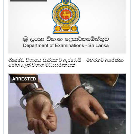
ශිෂ්‍යත්ව විභාගය සාර්ථකව ඇරඹෙයි – මහරගම අපේක්ෂා
රෝහලේත් විභාග මධ්‍යස්ථානයක්
ARRESTED