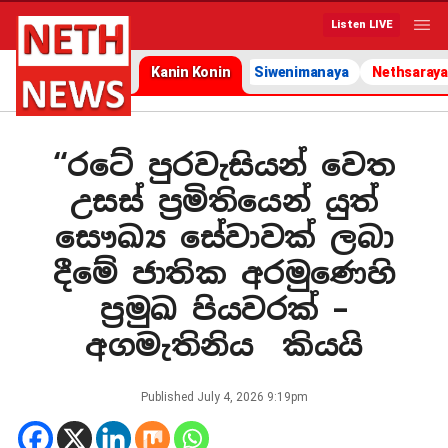
Listen LIVE
Kanin Konin
Siwenimanaya
Nethsaraya
“රටේ පුරවැසියන් වෙත
උසස් ප්‍රමිතියෙන් යුත්
සෞඛ්‍ය සේවාවක් ලබා
දීමේ ජාතික අරමුණෙහි
ප්‍රමුඛ පියවරක් –
අගමැතිනිය කියයි
Published
July 4, 2026 9:19pm