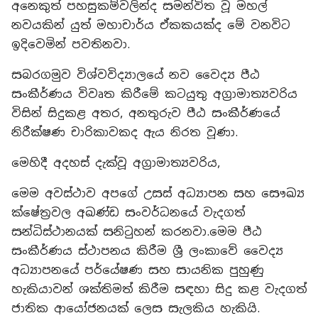
අනෙකුත් පහසුකම්වලින්ද සමන්විත වූ මහල්
නවයකින් යුත් මහාචාර්ය ඒකකයක්ද මේ වනවිට
ඉදිවෙමින් පවතිනවා.
සබරගමුව විශ්වවිද්‍යාලයේ නව වෛද්‍ය පීඨ
සංකීර්ණය විවෘත කිරීමේ කටයුතු අග්‍රාමාත්‍යවරිය
විසින් සිදුකළ අතර, අනතුරුව පීඨ සංකීර්ණයේ
නිරීක්ෂණ චාරිකාවකද ඇය නිරත වූණා.
මෙහිදී අදහස් දැක්වූ අග්‍රාමාත්‍යවරිය,
මෙම අවස්ථාව අපගේ උසස් අධ්‍යාපන සහ සෞඛ්‍ය
ක්ෂේත්‍රවල අඛණ්ඩ සංවර්ධනයේ වැදගත්
සන්ධිස්ථානයක් සනිටුහන් කරනවා.මෙම පීඨ
සංකීර්ණය ස්ථාපනය කිරීම ශ්‍රී ලංකාවේ වෛද්‍ය
අධ්‍යාපනයේ පර්යේෂණ සහ සායනික පුහුණු
හැකියාවන් ශක්තිමත් කිරීම සඳහා සිදු කළ වැදගත්
ජාතික ආයෝජනයක් ලෙස සැලකිය හැකියි.