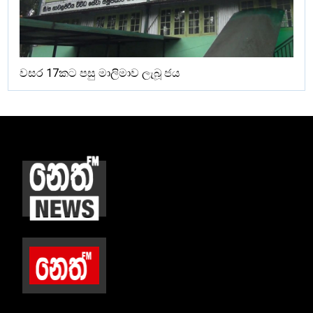
වසර 17කට පසු මාලිමාව ලැබූ ජය