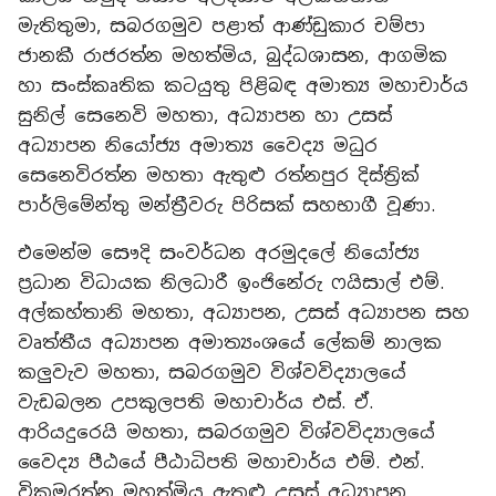
මැතිතුමා, සබරගමුව පළාත් ආණ්ඩුකාර චම්පා
ජානකී රාජරත්න මහත්මිය, බුද්ධශාසන, ආගමික
හා සංස්කෘතික කටයුතු පිළිබඳ අමාත්‍ය මහාචාර්ය
සුනිල් සෙනෙවි මහතා, අධ්‍යාපන හා උසස්
අධ්‍යාපන නියෝජ්‍ය අමාත්‍ය වෛද්‍ය මධුර
සෙනෙවිරත්න මහතා ඇතුළු රත්නපුර දිස්ත්‍රික්
පාර්ලිමේන්තු මන්ත්‍රීවරු පිරිසක් සහභාගී වූණා.
එමෙන්ම සෞදි සංවර්ධන අරමුදලේ නියෝජ්‍ය
ප්‍රධාන විධායක නිලධාරී ඉංජිනේරු ෆයිසාල් එම්.
අල්කහ්තානි මහතා, අධ්‍යාපන, උසස් අධ්‍යාපන සහ
වෘත්තීය අධ්‍යාපන අමාත්‍යංශයේ ලේකම් නාලක
කලුවැව මහතා, සබරගමුව විශ්වවිද්‍යාලයේ
වැඩබලන උපකුලපති මහාචාර්ය එස්. ඒ.
ආරියදුරෙයි මහතා, සබරගමුව විශ්වවිද්‍යාලයේ
වෛද්‍ය පීඨයේ පීඨාධිපති මහාචාර්ය එම්. එන්.
වික්‍රමරත්න මහත්මිය ඇතුළු උසස් අධ්‍යාපන