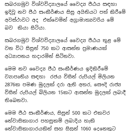
සබරගමුව විශ්වවිද්‍යාලයේ වෛද්‍ය පීඨය සඳහා
ඉදිවූ නව පීඨ සංකීර්ණය සිසු අයිතියට පත් කිරීමේ
අවස්ථාවට අද එක්වෙමින් අග්‍රාමාත්‍යවරිය මේ
බව කියා සිටියා.
සබරගමුව විශ්වවිද්‍යාලයේ වෛද්‍ය පීඨය තුළ මේ
වන විට සිසුන් 750 කට ආසන්න ප්‍රමාණයක්
අධ්‍යාපනය හදාරමින් සිටිනවා.
මෙම නව වෛද්‍ය පීඨ සංකීර්ණය ඉදිකිරීමේ
ව්‍යාපෘතිය සඳහා රජය විසින් රුපියල් මිලියන
2876ක පමණ මුදලක් දරා ඇති අතර, සෞදි රාජ්‍ය
විසින් රුපියල් බිලියන 15කට ආසන්න මුදලක් ලබාදී
තිබෙනවා.
මෙම පීඨ සංකීර්ණය, සිසුන් 500 කට එකවර
නේවාසිකාගාර පහසුකම් ලබාදිය හැකි
නේවාසිකාගාරයකින් සහ සිසුන් 1060 දෙනෙකුට