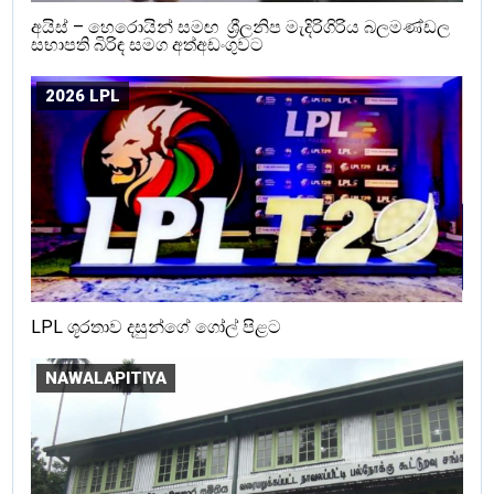
අයිස් – හෙරොයින් සමඟ ශ්‍රීලනිප මැදිරිගිරිය බලමණ්ඩල
සභාපති බිරිඳ සමග අත්අඩංගුවට
2026 LPL
LPL ශූරතාව දසුන්ගේ ගෝල් පිළට
NAWALAPITIYA