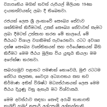
ව්‍යාපෘතිය මගින් තවත් රුපියල් මිලියන 194ක
දායකත්වයක්ද ලබා දී තිබෙනවා.
රජයක් ලෙස ශ්‍රී ලංකාවේ සෞඛ්‍ය සේවාව
ශක්තිමත් කිරීමටත්, උසස් සෞඛ්‍ය සේවාවන් සැමට
ලබා දීමටත් උත්සාහ කරන මේ කාලයේ, මේ
පීඨයට විශාල වගකීමක් පැවරෙනවා. රටට අවශ්‍ය
දක්ෂ සෞඛ්‍ය වෘත්තිකයන් සහ පර්යේෂකයන් බිහි
කිරීමට මෙම පීඨය මූලික විය යුතුයි කියලා මම
අපේක්ෂා කරනවා.
සබරගමුව පළාතට පමණක් නොවෙයි, මුළු රටටම
සේවය සලසන, වෛද්‍ය අධ්‍යාපනය සහ නව
නිර්මාණ අතින් විශිෂ්ට මධ්‍යස්ථානයක් ලෙස මෙම
පීඨය දියුණු වනු ඇතැයි මට විශ්වාසයි.
මෙම අවස්ථාව සඳහා සෞදි අරාබි තානාපති
කාලිඩ් හමුද් නසාර් අල්දසාම් අල්කහ්තානි