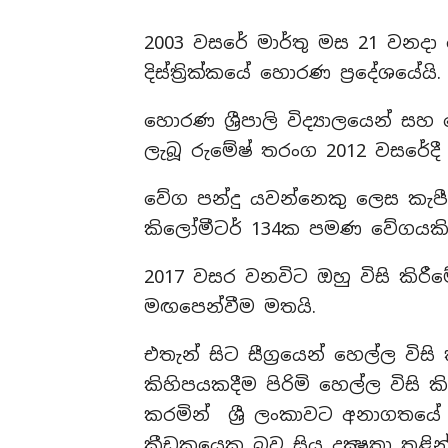
2003 වසරේ මාර්තු මස 21 වනද
දිස්ත්‍රික්කයේ හොරණ ප්‍රදේශයේයි.
හොරණ ශ්‍රීපාලි විද්‍යාලයෙන් ස
ලැබූ රුමේෂ් තරංග 2012 වසරේදී ප
වේග පන්දු යවන්නෙකු ලෙස කැපී
කිලෝමීටර් 134ක පමණ වේගයකින
2017 වසර වනවිට ඔහු විසි කිරී
මඟපෙන්වීම මතයි.
එතැන් සිට සීග්‍රයෙන් හෙල්ල විසි
කිහිපයකදීම පිරිමි හෙල්ල විසි කි
කරමින් ශ්‍රී ලංකාවට අනාගතයේ
ක්‍රීඩකයෙකු බව සිය දක්‍ෂතා තුළි