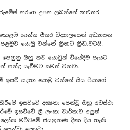
ා රුමේෂ් තරංග උපත ලබන්නේ කළුතර
හ කොළඹ ශාන්ත පීතර විද්‍යාලයෙන් අධ්‍යාපන
ළමුව යොමු වන්නේ ක්‍රිකට් ක්‍රීඩාවටයි.
 පෙනුනු ඔහු නව යොවුන් වියේදීම පැයට
් පන්දු යැවීමට සමත් වනවා.
මේ ඉසව් සදහා යොමු වන්නේ සිය පියාගේ
 කිරීමේ ඉසව්වේ දක්‍ෂතා පෙන්වූ ඔහු අවස්ථා
රීමේ ඉසව්වේ ශ්‍රී ලංකා වාර්තාව අලුත්
 ලෝක මට්ටමේ ජයග්‍රහණ දිනා දිය හැකි
න් පෙන්වා දෙනවා.