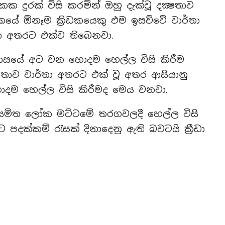
කක දුරක් විසි කරමින් ඔහු දැක්වූ දක්‍ෂතාව
කයේ ඕනෑම ක්‍රිඩකයෙකු එම ඉසව්වේ වාර්තා
ා අතරට එක්ව තිබෙනවා.
හාසයේ අට වන හොදම හෙල්ල විසි කිරීම
තාව වාර්තා අතරට එක් වූ අතර ආසියානු
ොදම හෙල්ල විසි කිරීමද මෙය වනවා.
 නියමිත ලෝක මට්ටමේ තරගවලදී හෙල්ල විසි
ට පදක්කම් රැසක් දිනාදෙනු ඇති බවටයි ක්‍රීඩා