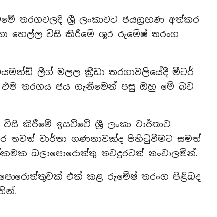
මේ තරගවලදි ශ්‍රී ලංකාවට ජයග්‍රහණ අත්කර
ලංකා හෙල්ල විසි කිරීමේ ශූර රුමේෂ් තරංග
්ඩ් ලීග් මලල ක්‍රීඩා තරගාවලියේදී මීටර්
ින් එම තරගය ජය ගැනීමෙන් පසු ඔහු මේ බව
විසි කිරීමේ ඉසව්වේ ශ්‍රී ලංකා වාර්තාව
තර තවත් වාර්තා ගණනාවක්ද පිහිටුවීමට සමත්
පදක්කමක බලාපොරොත්තු තවදුරටත් නංවාලමින්.
 බලාපොරොත්තුවක් එක් කළ රුමේෂ් තරංග පිළිබද
ින්.