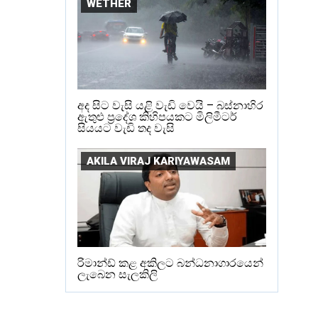
WETHER
අද සිට වැසි යළි වැඩි වෙයි – බස්නාහිර
ඇතුළු ප්‍රදේශ කිහිපයකට මිලිමීටර්
සියයට වැඩි තද වැසි
AKILA VIRAJ KARIYAWASAM
රිමාන්ඩ් කළ අකිලට බන්ධනාගාරයෙන්
ලැබෙන සැලකිලි