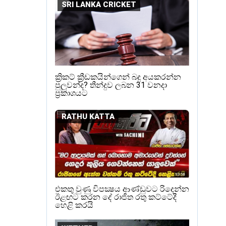
SRI LANKA CRICKET
ක්‍රිකට් ක්‍රීඩකයින්ගෙන් බදු අයකරන්න
පුලුවන්ද? තීන්දුව ලබන 31 වනදා
ප්‍රකාශයට
RATHU KATTA
එකතු වුණු විපක්‍ෂය ආණ්ඩුවට රිදෙන්න
ඊළඟට කරන දේ රාජිත රතු කට්ටේදී
හෙළි කරයි