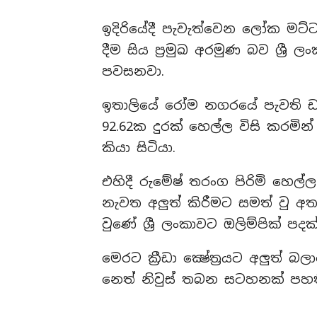
ඉදිරියේදී පැවැත්වෙන ලෝක මට්ට
දීම සිය ප්‍රමුඛ අරමුණ බව ශ්‍රී 
පවසනවා.
ඉතාලියේ රෝම නගරයේ පැවති ඩයමන
92.62ක දුරක් හෙල්ල විසි කරම
කියා සිටියා.
එහිදී රුමේෂ් තරංග පිරිමි හෙල්ල 
නැවත අලුත් කිරීමට සමත් වු අ
වුණේ ශ්‍රී ලංකාවට ඔලිම්පික් 
මෙරට ක්‍රීඩා ක්‍ෂේත්‍රයට අලුත්
නෙත් නිවුස් තබන සටහනක් පහත