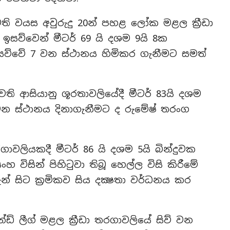
ි වයස අවුරුදු 20න් පහළ ලෝක මළල ක්‍රීඩා
ේ ඉසව්වෙන් මීටර් 69 යි දශම 9යි 8ක
 ඉසව්වේ 7 වන ස්ථානය හිමිකර ගැනීමට සමත්
ති ආසියානු ශූරතාවලියේදී මීටර් 83යි දශම
ව්වන ස්ථානය දිනාගැනීමට ද රුමේෂ් තරංග
ාවලියකදී මීටර් 86 යි දශම 5යි බින්දුවක
හ විසින් පිහිටුවා තිබූ හෙල්ල විසි කිරීමේ
න් සිට ක්‍රමිකව සිය දක්‍ෂතා වර්ධනය කර
 ලීග් මළල ක්‍රීඩා තරගාවලියේ සිව් වන