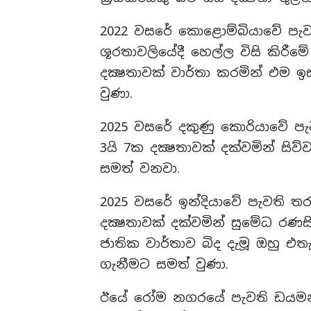
2022 වසරේ කොළොම්බියාවේ පැවත
ශූරතාවලියේදී හෙල්ල විසි කිරීම
දක්‍ෂතාවක් වාර්තා කරමින් එම
වුණා.
2025 වසරේ දකුණු කොරියාවේ පැව
3යි 7ක දක්‍ෂතාවක් දක්වමින් සි
සමත් වනවා.
2025 වසරේ ඉන්දියාවේ පැවති තරග
දක්‍ෂතාවක් දක්වමින් සුමේධ රණසිං
ජාතික වාර්තාව බිද දැමූ ඔහු එතැ
ගැනීමට සමත් වුණා.
ඊයේ රෝම නගරයේ පැවති ඩයමන්ඩ්