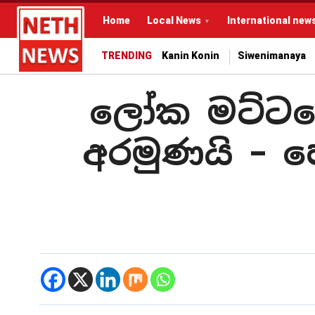
Home
Local News
International new
TRENDING
Kanin Konin
Siwenimanaya
ලෝක මට්ටමේ 
අරමුණයි – හ