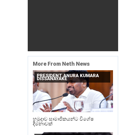
More From Neth News
PRESIDENT ANURA KUMARA
DISSANAYAKE
හමුදාව සාමාජිකයන්ට විශේෂ
දීමනාවක්