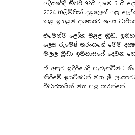
අදියරේදී මීටර් 92යි දශම 6 යි දෙ
2024 ඔලිම්පික් උළලෙන් පසු ලෝ
කළ ඉහළම දක්‍ෂතාව ලෙස වාර්ත
එමෙන්ම ලෝක මළල ක්‍රීඩා ඉති
ලෙස රුමේෂ් තරංගගේ මෙම දක්‍ෂ
මලල ක්‍රීඩා ඉතිහාසයේ දෙවන හ
ඒ අනුව ඉදිරියේදි පැවැත්වීමට
කිරීමේ ඉසව්වෙන් ඔහු ශ්‍රී ලංකාව
විචාරකයින් මත පළ කරන්නේ.