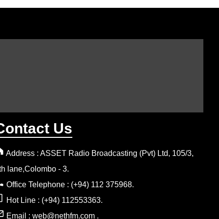
Contact Us
Address : ASSET Radio Broadcasting (Pvt) Ltd, 105/3,
th lane,Colombo - 3.
Office Telephone : (+94) 112 375968.
Hot Line : (+94) 112553363.
Email : web@nethfm.com .