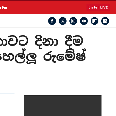
h Fm
Listen LIVE
ාවට දිනා දීම
ෙල්ලූ රුමේෂ්