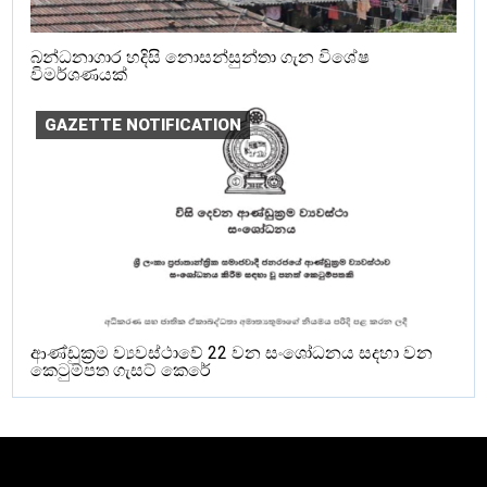
බන්ධනාගාර හදිසි නොසන්සුන්තා ගැන විශේෂ
විමර්ශණයක්
GAZETTE NOTIFICATION
ආණ්ඩුක්‍රම ව්‍යවස්ථාවේ 22 වන සංශෝධනය සදහා වන
කෙටුම්පත ගැසට් කෙරේ