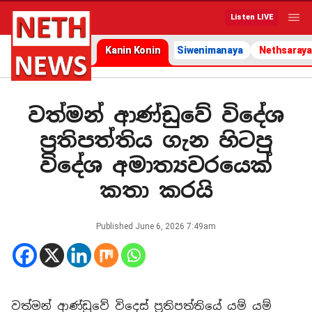
Listen LIVE
Kanin Konin
Siwenimanaya
Nethsaraya
වත්මන් ආණ්ඩුවේ විදේශ
ප්‍රතිපත්තිය ගැන හිටපු
විදේශ අමාත්‍යවරයෙක්
කතා කරයි
Published
June 6, 2026 7:49am
වත්මන් ආණ්ඩුවේ විදෙස් ප්‍රතිපත්තියේ යම් යම්