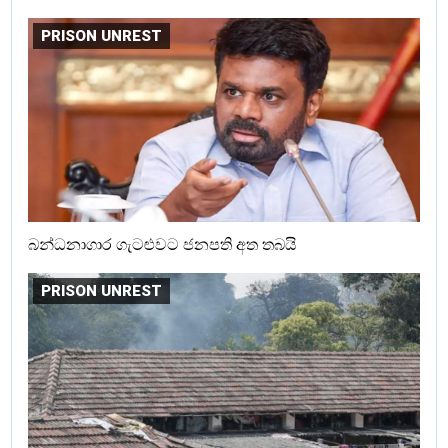
PRISON UNREST
බන්ධනාගාර ගැටළුවට ජනපති අත තබයි
PRISON UNREST