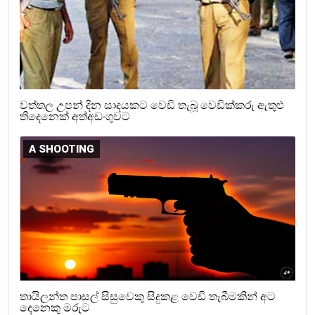
වත්තල උපන් දින සාදයකට වෙඩි තැබූ වෙඩික්කරු ඇතුළු
තිදෙනෙක් අත්අඩංගුවට
A SHOOTING
තායිලන්ත පාසල් සිසුවෙකු සිදුකළ වෙඩි තැබීමකින් අට
දෙනෙකු මරුට