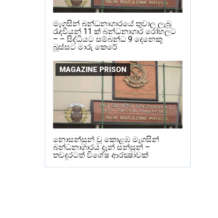
මැගසින් බන්ධනාගාරයේ තුවාල ලැබූ
රැදවියන් 11 ක් බන්ධනාගාර රෝහලට
– – සිද්ධියට සම්බන්ධ 9 දෙනෙකු
බූස්සට මාරු කෙරේ
MAGAZINE PRISON
නොසන්සුන් වූ කොළඹ මැගසින්
බන්ධනාගාරය දැන් සන්සුන් –
තවදුරටත් විශේෂ ආරක්‍ෂාවක්