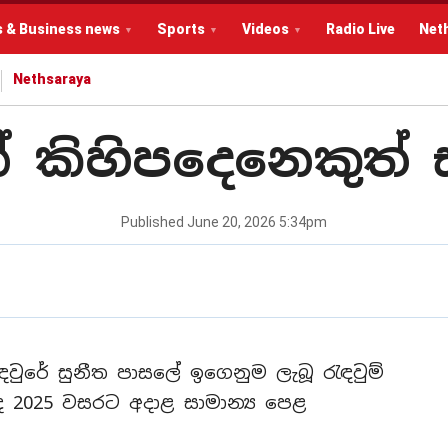
s & Business news
Sports
Videos
Radio Live
Net
Nethsaraya
න් කිහිපදෙනෙකුත
Published
June 20, 2026 5:34pm
වුරේ සුනීත පාසලේ ඉගෙනුම ලැබූ රැඳවුම්
 ද 2025 වසරට අදාළ සාමාන්‍ය පෙළ