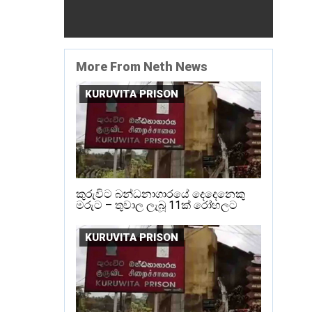
More From Neth News
KURUVITA PRISON
කුරුවිට බන්ධනාගාරයේ දෙදෙනෙකු
මරුට – තුවාල ලැබූ 11ක් රෝහලට
KURUVITA PRISON