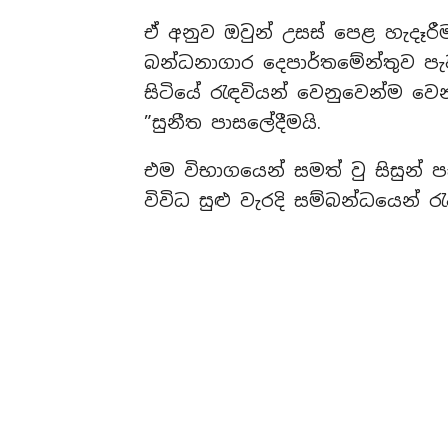
ඒ අනුව ඔවුන් උසස් පෙළ හැදෑරී
බන්ධනාගාර දෙපාර්තමේන්තුව පැව
සිටියේ රැඳවියන් වෙනුවෙන්ම වෙ
”සුනීත පාසලේදීමයි.
එම විභාගයෙන් සමත් වු සිසුන්
විවිධ සුළු වැරදි සම්බන්ධයෙන් 