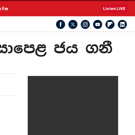
h Fm
Listen LIVE
් සාපෙළ ජය ගනී