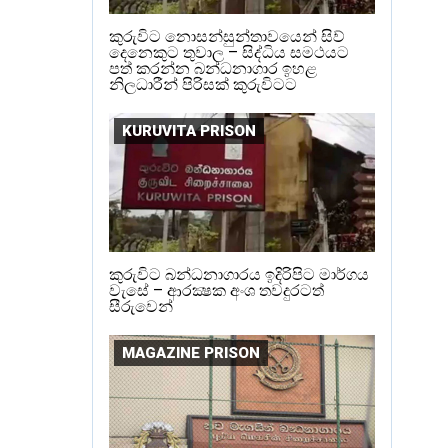
කුරුවිට නොසන්සුන්තාවයෙන් සිව්
දෙනෙකුට තුවාල – සිද්ධිය සමථයට
පත් කරන්න බන්ධනාගාර ඉහළ
නිලධාරීන් පිරිසක් කුරුවිටට
KURUVITA PRISON
කුරුවිට බන්ධනාගාරය ඉදිරිපිට මාර්ගය
වැසේ – ආරක්‍ෂක අංශ තවදුරටත්
සීරුවෙන්
MAGAZINE PRISON