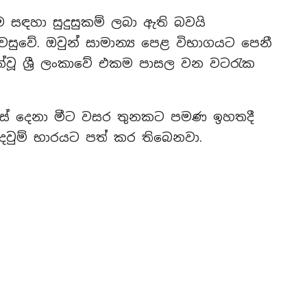
ම සඳහා සුදුසුකම් ලබා ඇති බවයි
සුවේ. ඔවුන් සාමාන්‍ය පෙළ විභාගයට පෙනී
න්වූ ශ්‍රී ලංකාවේ එකම පාසල වන වටරැක
 පස් දෙනා මීට වසර තුනකට පමණ ඉහතදී
රැදවුම් භාරයට පත් කර තිබෙනවා.