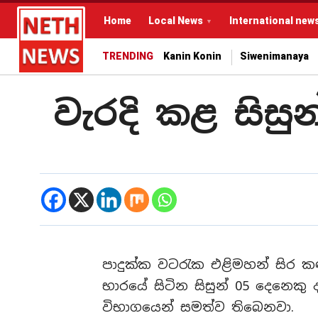
Home
Local News
International new
TRENDING
Kanin Konin
Siwenimanaya
වැරදි කළ සිසු
පාදුක්ක වටරැක එළිමහන් සිර කඳ
භාරයේ සිටින සිසුන් 05 දෙනෙකු
විභාගයෙන් සමත්ව තිබෙනවා.