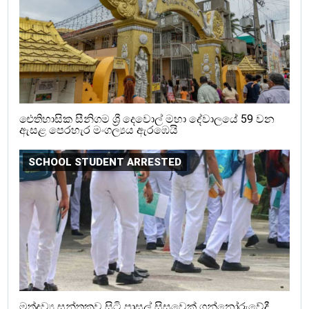
ඓතිහාසික සීනිගම ශ්‍රී දෙවොල් මහා දේවාලයේ 59 වන
ඇසළ පෙරහැර මංගල්‍යය ඇරඹෙයි
SCHOOL STUDENT ARRESTED
මත්ද්‍රව්‍ය සන්තකව සිටි පාසල් සිසුවෙක් ගන්නෝරුවේදී