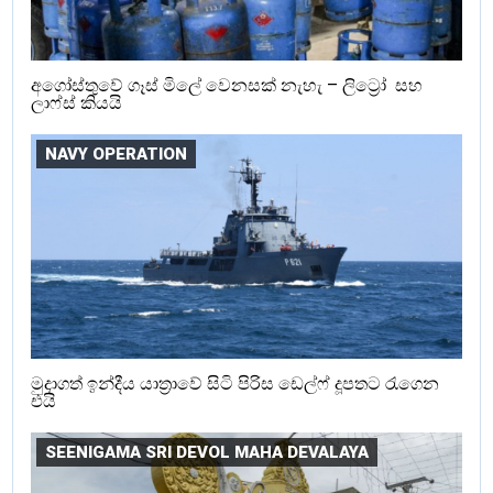
අගෝස්තුවේ ගෑස් මිලේ වෙනසක් නැහැ – ලිට්‍රෝ සහ
ලාෆ්ස් කියයි
NAVY OPERATION
මුදාගත් ඉන්දීය යාත්‍රාවේ සිටි පිරිස ඩෙල්ෆ් දූපතට රැගෙන
එයි
SEENIGAMA SRI DEVOL MAHA DEVALAYA