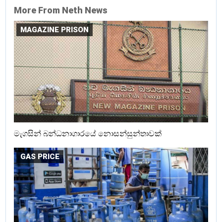
More From Neth News
MAGAZINE PRISON
මැගසින් බන්ධනාගාරයේ නොසන්සුන්තාවක්
GAS PRICE