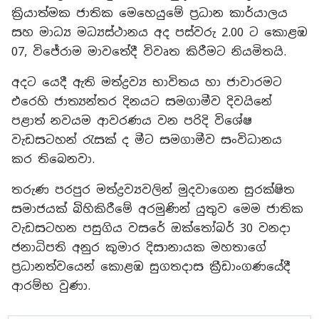
ක්‍රියාත්මක ජාතික මෙහෙයුමේ ප්‍රධාන කාර්යාලය
සහ මාධ්‍ය මධ්‍යස්ථානය අද පස්වරු 2.00 ට කොළඹ
07, විජේරාම මාවතේදී විවෘත කිරීමට නියමිතයි.
අදට යෙදී ඇති මත්ද්‍රව්‍ය භාවිතය හා ජාවාරමට
එරෙහි ජාත්‍යන්තර දිනයට සමගාමීව දිවයිනේ
පළාත් නවයම ආවරණය වන පරිදි විශේෂ
වැඩසටහන් රැසක් ද මීට සමගාමීව සංවිධානය
කර තිබෙනවා.
තරුණ පරපුර මත්ද්‍රව්‍යවලින් මුදවාගෙන සුරක්ෂිත
සමාජයක් බිහිකිරීමේ අරමුණින් යුතුව මෙම ජාතික
වැඩසටහන පසුගිය වසරේ ඔක්තෝබර් 30 වනදා
ජනාධිපති අනුර කුමාර දිසානායක මහතාගේ
ප්‍රධානත්වයෙන් කොළඹ සුගතදාස ක්‍රීඩාංගණයේදී
ආරම්භ වුණා.