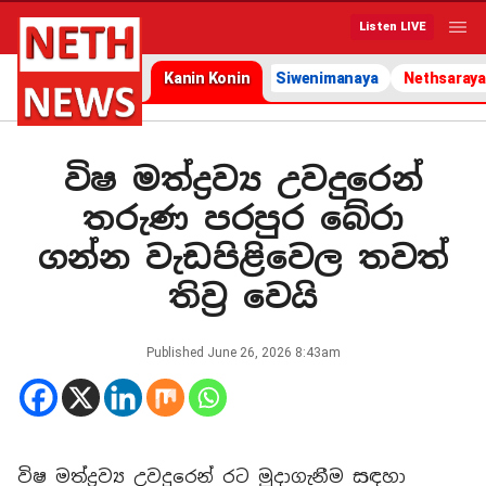
Listen LIVE
Kanin Konin
Siwenimanaya
Nethsaraya
විෂ මත්ද්‍රව්‍ය උවදුරෙන්
තරුණ පරපුර බේරා
ගන්න වැඩපිළිවෙල තවත්
තිව්‍ර වෙයි
Published
June 26, 2026 8:43am
විෂ මත්ද්‍රව්‍ය උවදුරෙන් රට මුදාගැනීම සඳහා