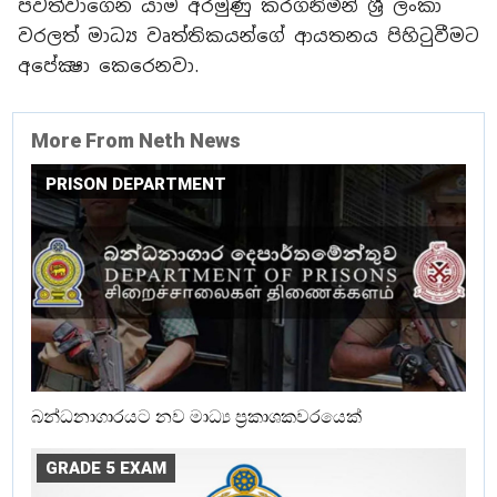
පවත්වාගෙන යාම අරමුණු කරගනිමින් ශ්‍රී ලංකා
වරලත් මාධ්‍ය වෘත්තිකයන්ගේ ආයතනය පිහිටුවීමට
අපේක්‍ෂා කෙරෙනවා.
More From Neth News
PRISON DEPARTMENT
බන්ධනාගාරයට නව මාධ්‍ය ප්‍රකාශකවරයෙක්
GRADE 5 EXAM