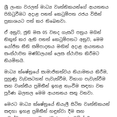
ශ්‍රී ලංකා වරලත් මාධ්‍ය වෘත්තිකයන්ගේ ආයතනය
පිහිටුවීමට අදාළ පනත් කෙටුම්පත රජය විසින්
ප්‍රකාශයට පත් කර තිබෙනවා.
ඒ අනුව, ජූනි මස 05 වනද ගැසට් පත්‍රය මගින්
නිකුත් කර ඇති පනත් කෙටුම්පතට අනුව, මෙම
යෝජිත නීති සම්පාදනය මඟින් අදාළ ආයතනය
සංස්ථාපිත මණ්ඩලයක් ලෙස ස්ථාපිත කිරීමට
නියමිතයි.
මාධ්‍ය ක්ෂේත්‍රයේ සාමාජිකත්වය නියාමනය කිරීම,
පුහුණු වැඩසටහන් පැවැත්වීම, විභාග පැවැත්වීම
සහ වෘත්තීය ප්‍රමිතීන් ඉහළ නැංවීම සඳහා වන
පූර්ණ බලතල මෙම ආයතනය සතු වනවා.
මෙරට මාධ්‍ය ක්ෂේත්‍රයේ නියැලී සිටින වෘත්තිකයන්
සඳහා ඉහළ ප්‍රමිතීන් හඳුන්වා දීම සහ