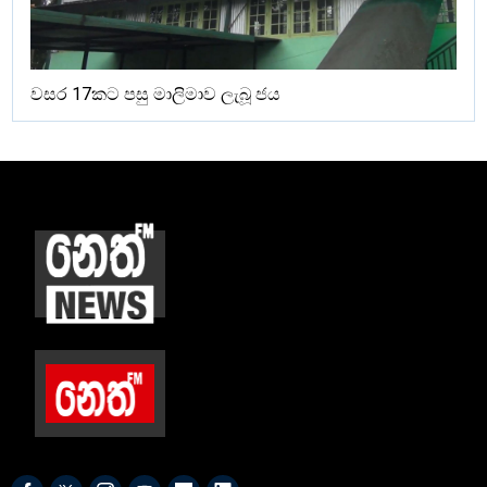
වසර 17කට පසු මාලිමාව ලැබූ ජය