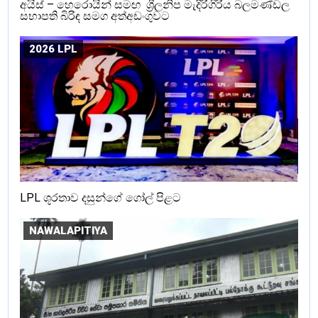
අයිස් – හෙරොයින් සමඟ ශ්‍රීලනිප මැදිරිගිරිය බලමණ්ඩල
සභාපති බිරිඳ සමග අත්අඩංගුවට
2026 LPL
LPL ශූරතාව දසුන්ගේ ගෝල් පිළට
NAWALAPITIYA