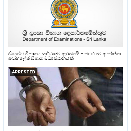
ශිෂ්‍යත්ව විභාගය සාර්ථකව ඇරඹෙයි – මහරගම අපේක්ෂා
රෝහලේත් විභාග මධ්‍යස්ථානයක්
ARRESTED