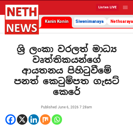
Listen LIVE
Kanin Konin
Siwenimanaya
Nethsaraya
ශ්‍රි ලංකා වරලත් මාධ්‍ය
වෘත්තිකයන්ගේ
ආයතනය පිහිටුවීමේ
පනත් කෙටුම්පත ගැසට්
කෙරේ
Published
June 6, 2026 7:28am