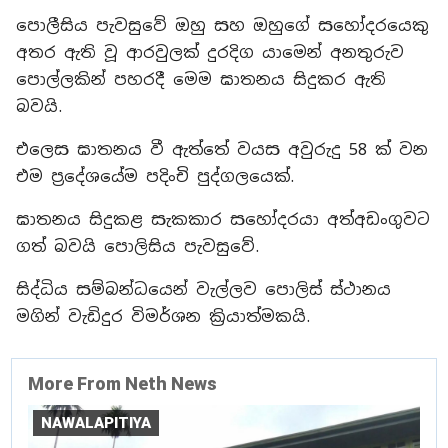
පොලීසිය පැවසුවේ ඔහු සහ ඔහුගේ සහෝදරයෙකු
අතර ඇති වූ ආරවුලක් දුරදිග යාමෙන් අනතුරුව
පොල්ලකින් පහරදී මෙම ඝාතනය සිදුකර ඇති
බවයි.
එලෙස ඝාතනය වී ඇත්තේ වයස අවුරුදු 58 ක් වන
එම ප්‍රදේශයේම පදිංචි පුද්ගලයෙක්.
ඝාතනය සිදුකළ සැකකාර සහෝදරයා අත්අඩංගුවට
ගත් බවයි පොලිසිය පැවසුවේ.
සිද්ධිය සම්බන්ධයෙන් වැල්ලව පොලිස් ස්ථානය
මගින් වැඩිදුර විමර්ශන ක්‍රියාත්මකයි.
More From Neth News
NAWALAPITIYA