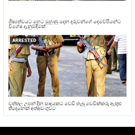
ශිෂ්‍යත්වයට හෙට මුහුණු දෙන දරුවන්ගේ දෙමව්පියන්ට
විශේෂ දැනුම්දීමක්
ARRESTED
වත්තල උපන් දින සාදයකට වෙඩි තැබූ වෙඩික්කරු ඇතුළු
තිදෙනෙක් අත්අඩංගුවට