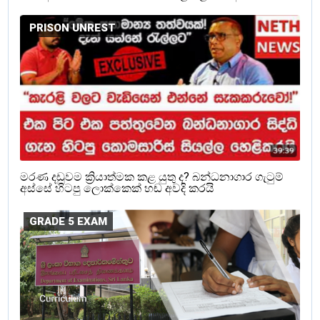
PRISON UNREST
මරණ දඩුවම ක්‍රියාත්මක කළ යුතු ද? බන්ධනාගාර ගැටුම්
අස්සේ හිටපු ලොක්කෙක් හඬ අවදි කරයි
GRADE 5 EXAM