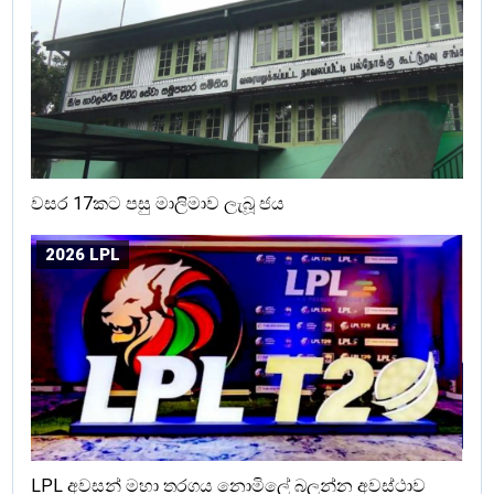
වසර 17කට පසු මාලිමාව ලැබූ ජය
2026 LPL
LPL අවසන් මහා තරගය නොමිලේ බලන්න අවස්ථාව