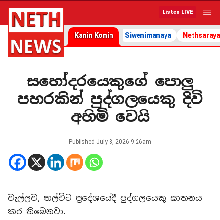
Listen LIVE
Kanin Konin
Siwenimanaya
Nethsaraya
සහෝදරයෙකුගේ පොලු
පහරකින් පුද්ගලයෙකු දිවි
අහිමි වෙයි
Published
July 3, 2026 9:26am
වැල්ලව, තල්විට ප්‍රදේශයේදී පුද්ගලයෙකු ඝාතනය
කර තිබෙනවා.