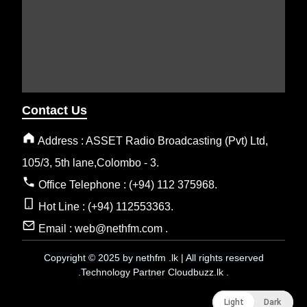
Contact Us
Address : ASSET Radio Broadcasting (Pvt) Ltd,
105/3, 5th lane,Colombo - 3.
Office Telephone : (+94) 112 375968.
Hot Line : (+94) 112553363.
Email : web@nethfm.com .
Copyright © 2025 by nethfm .lk | All rights reserved
.Technology Partner Cloudbuzz.lk .
Light
Light
Dark
Dark