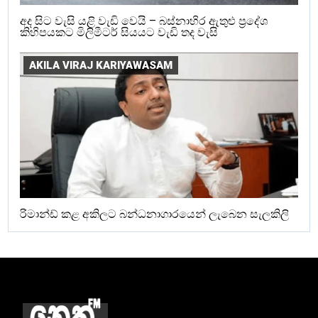
අද සිට වැසි යළි වැඩි වෙයි – බස්නාහිර ඇතුළු ප්‍රදේශ
කිහිපයකට මිලිමීටර් සියයට වැඩි තද වැසි
AKILA VIRAJ KARIYAWASAM
රිමාන්ඩ් කළ අකිලට බන්ධනාගාරයෙන් ලැබෙන සැලකිලි