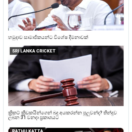
හමුදාව සාමාජිකයන්ට විශේෂ දීමනාවක්
SRI LANKA CRICKET
ක්‍රිකට් ක්‍රීඩකයින්ගෙන් බදු අයකරන්න පුලුවන්ද? තීන්දුව
ලබන 31 වනදා ප්‍රකාශයට
RATHU KATTA