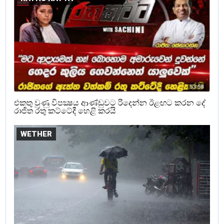
එකතු වුණු විපක්‍ෂය ආණ්ඩුවට රිදෙන්න ඊළඟට කරන දේ
රාජිත රතු කට්ටේදී හෙළි කරයි
WETHER