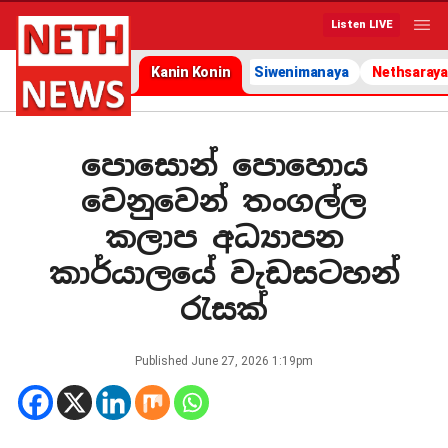
Listen LIVE
Kanin Konin
Siwenimanaya
Nethsaraya
පොසොන් පොහොය
වෙනුවෙන් තංගල්ල
කලාප අධ්‍යාපන
කාර්යාලයේ වැඩසටහන්
රැසක්
Published
June 27, 2026 1:19pm