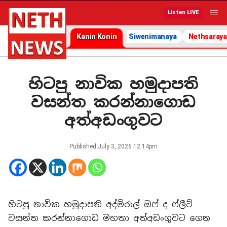
Listen LIVE
Kanin Konin
Siwenimanaya
Nethsaraya
හිටපු නාවික හමුදාපති
වසන්ත කරන්නාගොඩ
අත්අඩංගුවට
Published
July 3, 2026 12:14pm
හිටපු නාවික හමුදාපති අද්මිරාල් ඔෆ් ද ෆ්ලීට්
වසන්ත කරන්නාගොඩ මහතා අත්අඩංගුවට ගෙන