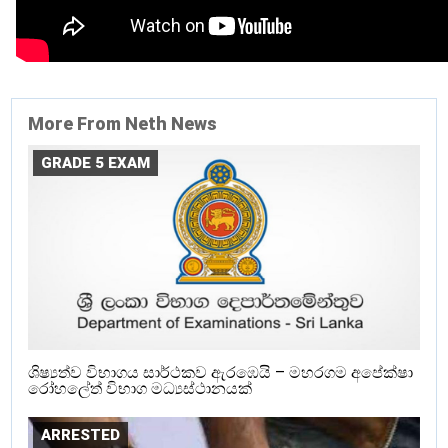
More From Neth News
GRADE 5 EXAM
ශිෂ්‍යත්ව විභාගය සාර්ථකව ඇරඹෙයි – මහරගම අපේක්ෂා
රෝහලේත් විභාග මධ්‍යස්ථානයක්
ARRESTED