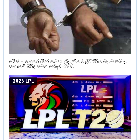
අයිස් – හෙරොයින් සමඟ ශ්‍රීලනිප මැදිරිගිරිය බලමණ්ඩල
සභාපති බිරිඳ සමග අත්අඩංගුවට
2026 LPL