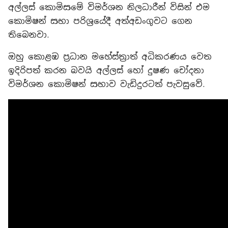
අල්ලස් කොමිසමේ විමර්ශන නිලධාරීන් විසින් එම
කොමිෂන් සභා පරිශ්‍රයේදී අත්අඩංගුවට ගෙන
තිබෙනවා.
ඔහු කොළඹ ප්‍රධාන මහේස්ත්‍රාත් අධිකරණය වෙත
ඉදිරිපත් කරන බවයි අල්ලස් හෝ දුෂණ චෝදනා
විමර්ශන කොමිෂන් සභාව වැඩිදුරටත් පැවසුවේ.