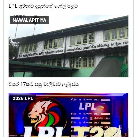
LPL ශූරතාව දසුන්ගේ ගෝල් පිළට
NAWALAPITIYA
වසර 17කට පසු මාලිමාව ලැබූ ජය
2026 LPL