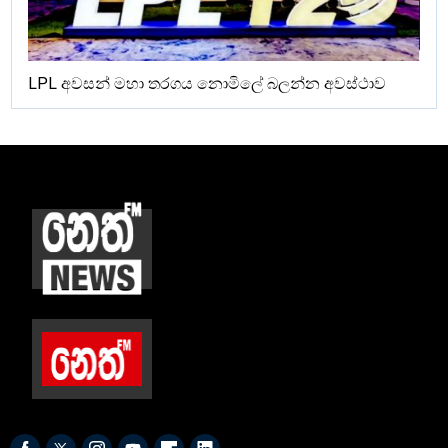
LPL අවසන් මහා තරගය නොමිලේ බලන්න අවස්ථාව