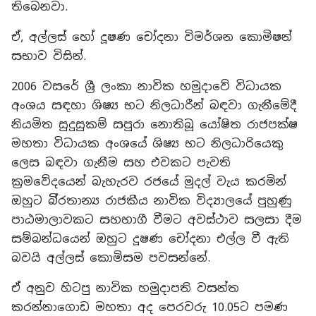
තිබෙනවා.
ඒ, අල්ලස් හෝ දූෂණ චෝදනා විමර්ශන කොමිෂන්
සභාව විසින්.
2006 වසරේ ශ්‍රී ලංකා නාවික හමුදාවේ විධායක
අංශය සඳහා ශිෂ්‍ය භට නිලධාරීන් බඳවා ගැනීමේදී
නියමිත සුදුසුකම් සපුරා නොතිබූ යෝෂිත රාජපක්ෂ
මහතා විධායක අංශයේ ශිෂ්‍ය භට නිලධාරියෙකු
ලෙස බඳවා ගැනීම සහ එවකට පැවති
ක්‍රමවේදයෙන් බැහැරව රජයේ මුදල් වැය කරමින්
ඔහුට බි්‍රතාන්‍ය රාජකීය නාවික විද්‍යාලයේ පුහුණු
පාඨමාලාවකට සහභාගී වීමට අවස්ථාව සලසා දීම
සම්බන්ධයෙන් ඔහුට දූෂණ චෝදනා එල්ල වී ඇති
බවයි අල්ලස් කොමිසම පවසන්නේ.
ඒ අනුව හිටපු නාවික හමුදාපති වසන්ත
කරන්නාගොඩ මහතා අද පෙරවරු 10.05ට පමණ