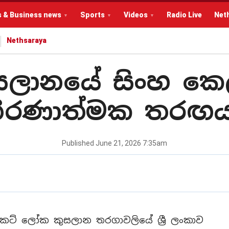
s & Business news
Sports
Videos
Radio Live
Net
Nethsaraya
සලානයේ සිංහ කෙල
ීරණාත්මක තරඟය
Published
June 21, 2026 7:35am
ක්‍රිකට් ලෝක කුසලාන තරගාවලියේ ශ්‍රී ලංකාව