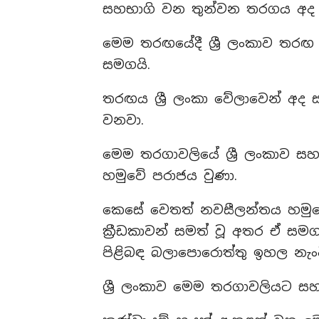
සහභාගි වන තුන්වන තරගය අද 
මෙම තරඟයේදී ශ්‍රී ලංකාව තරඟ
සමගයි.
තරඟය ශ්‍රී ලංකා වේලාවෙන් අද ස
වනවා.
මෙම තරගාවලියේ ශ්‍රී ලංකාව ස
හමුවේ පරාජය වුණා.
කෙසේ වෙතත් නවසීලන්තය හමුවේ ව
ක්‍රීඩකාවන් සමත් වූ අතර ඒ සම
පිළිබඳ බලාපොරොත්තු ඉහල නැංව
ශ්‍රී ලංකාව මෙම තරගාවලියට 