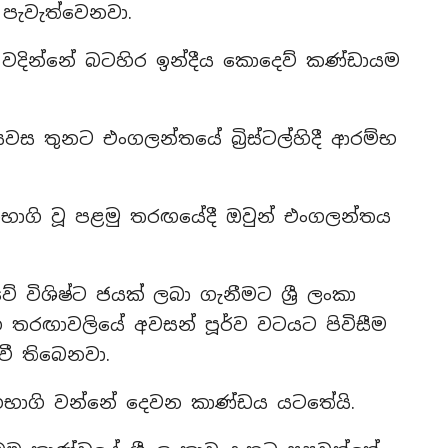
පැවැත්වෙනවා.
 වදින්නේ බටහිර ඉන්දීය කොදෙව් කණ්ඩායම
වස තුනට එංගලන්තයේ බ්‍රිස්ටල්හිදී ආරම්භ
හභාගි වූ පළමු තරඟයේදී ඔවුන් එංගලන්තය
ිශිෂ්ට ජයක් ලබා ගැනීමට ශ්‍රී ලංකා
ග තරඟාවලියේ අවසන් පූර්ව වටයට පිවිසීම
ී තිබෙනවා.
සහභාගි වන්නේ දෙවන කාණ්ඩය යටතේයි.