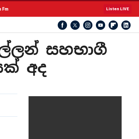
h Fm
Listen LIVE
්ලන් සහභාගී
ක් අද