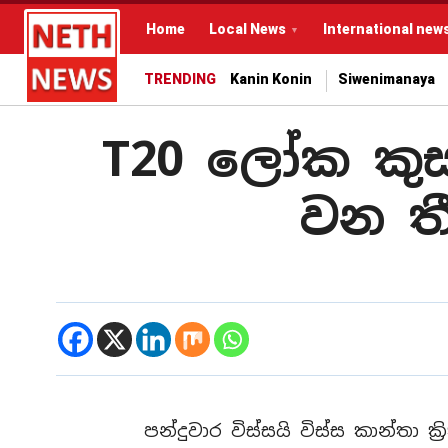
Home
Local News
International new
TRENDING
Kanin Konin
Siwenimanaya
T20 ලෝක කු
වන ත
පන්දුවාර විස්සයි විස්ස කාන්තා 