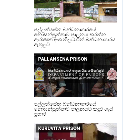
පල්ලන්සේන බන්ධනාගාරයේ
නොසන්සුන්තාව පාලනය කරන්න
ආරක්‍ෂක අංශ නිලධාරීන් බන්ධනාගාරය
ඇතුළට
PALLANSENA PRISON
පල්ලන්සේන බන්ධනාගාරයේ
නොසන්සුන්තාව පාලනයට කදුළු ගෑස්
ප්‍රහාර
KURUVITA PRISON