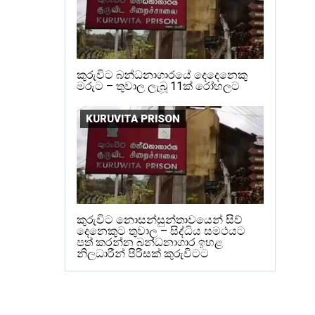
කුරුවිට බන්ධනාගාරයේ දෙදෙනෙකු
මරුට – තුවාල ලැබූ 11ක් රෝහලට
KURUVITA PRISON
කුරුවිට නොසන්සුන්තාවයෙන් සිව්
දෙනෙකුට තුවාල – සිද්ධිය සමථයට
පත් කරන්න බන්ධනාගාර ඉහළ
නිලධාරීන් පිරිසක් කුරුවිටට