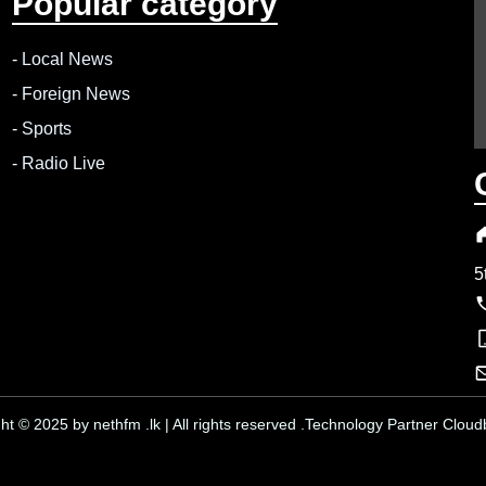
Popular category
-
Local News
-
Foreign News
-
Sports
-
Radio Live
5
ht © 2025 by nethfm .lk | All rights reserved .Technology Partner Cloudb