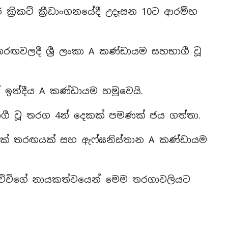
 ක්‍රිකට් ක්‍රීඩාංගනයේදී උදෑසන 10ට ආරම්භ
ඟවලදී ශ්‍රී ලංකා A කණ්ඩායම සහභාගී වූ
 ඉන්දීය A කණ්ඩායම හමුවෙයි.
ගී වූ තරග 4න් දෙකක් පමණක් ජය ගත්තා.
 එක් තරඟයක් සහ ඇෆ්ඝනිස්තාන A කණ්ඩායම
ආරච්චිගේ නායකත්වයෙන් මෙම තරගාවලියට