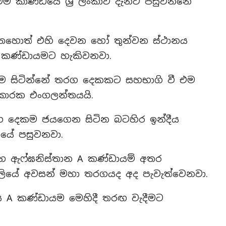
 කාණ්ඩයේ ශ්‍රී ලංකාව දැනට පසුවන්නේ
හොත් එහි දෙවන හෝ තුන්වන ස්ථානය
කා කණ්ඩායමට හැකිවනවා.
 සිටින්නේ තරග දෙකකට සහභාගි වී එම
කාරක එංගලන්තයයි.
දෙකම ජයගෙන සිටින බටහිර ඉන්දීය
යේ පසුවනවා.
 සහ ඇෆ්ඝනිස්තාන A කණ්ඩායම් අතර
ාවලියේ අවසන් මහා තරගයද අද පැවැත්වෙනවා.
ීය A කණ්ඩායම මෙහිදී තරඟ වැදීමට