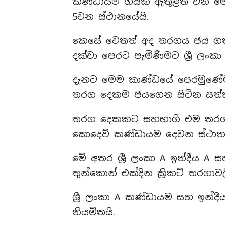
කණ්ඩායම් හයක් ඇතුළත් වන මෙම
5වන ස්ථානයේයි.
කෙසේ වෙතත් අද තරගය ජය ගත
දක්වා පෙරට පැමිණීමට ශ්‍රී ලං
දැනට මෙම කාණ්ඩයේ පෙරමුණේම
තරග දෙකම ජයගෙන සිටින සත්
තරග දෙකකට සහභාගි එම තරග 
කොදෙව් කණ්ඩායම දෙවන ස්ථාන
මේ අතර ශ්‍රී ලංකා A ඉන්දීය A
තුන්කොන් එක්දින ක්‍රිකට් තරග
ශ්‍රී ලංකා A කණ්ඩායම සහ ඉන්ද
නියමිතයි.