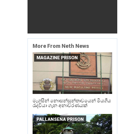
More From Neth News
MAGAZINE PRISON
මැගසින් නොසන්සුන්තාවයෙන් මියගිය
රැදවියා ගැන අනාවරණයක්
PALLANSENA PRISON