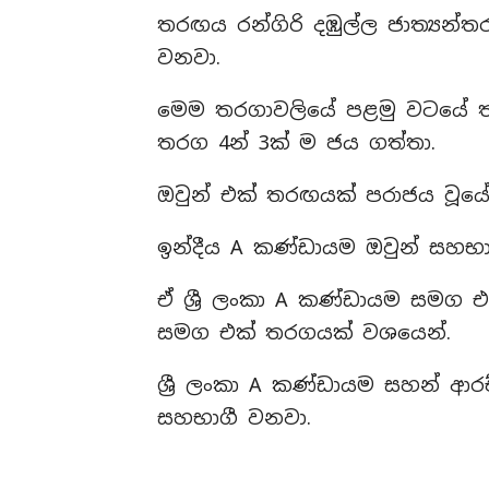
තරඟය රන්ගිරි දඹුල්ල ජාත්‍යන්තර
වනවා.
මෙම තරගාවලියේ පළමු වටයේ තර
තරග 4න් 3ක් ම ජය ගත්තා.
ඔවුන් එක් තරඟයක් පරාජය වූයේ
ඉන්දීය A කණ්ඩායම ඔවුන් සහභා
ඒ ශ්‍රී ලංකා A කණ්ඩායම සමග
සමග එක් තරගයක් වශයෙන්.
ශ්‍රී ලංකා A කණ්ඩායම සහන් 
සහභාගී වනවා.