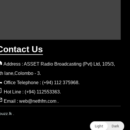
Contact Us
Address : ASSET Radio Broadcasting (Pvt) Ltd, 105/3,
th lane,Colombo - 3.
Office Telephone : (+94) 112 375968.
Hot Line : (+94) 112553363.
Email : web@nethfm.com .
uzz.lk .
Light
Light
Dark
Dark