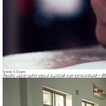
Grade 5 Exam
ශිෂ්‍යත්ව දෙවන ප්‍රශ්න පත්‍රයේ ගැටළුවක් ගැන අනාවරණයක් –