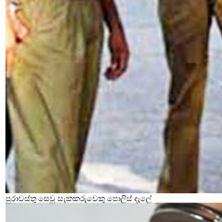
පුරාවස්තු සෙවූ සැකකරුවෙකු පොලිස් දැලේ