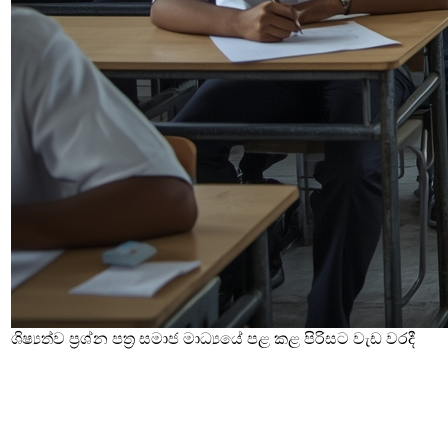
ශිෂ්‍යත්ව ප්‍රශ්න පත්‍ර සමාජ මාධ්‍යයේ පළ කළ පිරිසට වැඩ වරදී