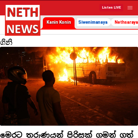
Listen LIVE
Kanin Konin
Siwenimanaya
Nethsaraya
ගිනි
මෙරට තරුණයන් පිරිසක් ගමන් ගත්