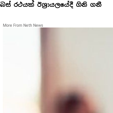
බස් රථයක් ඊශ්‍රායලයේදී ගිනි ගනී
More From Neth News