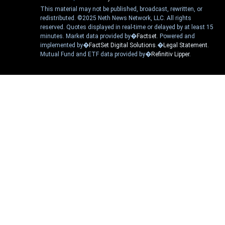
This material may not be published, broadcast, rewritten, or
redistributed. ©2025 Neth News Network, LLC. All rights
reserved. Quotes displayed in real-time or delayed by at least 15
minutes. Market data provided by�
Factset
. Powered and
implemented by�
FactSet Digital Solutions
.�
Legal Statement
.
Mutual Fund and ETF data provided by�
Refinitiv Lipper
.