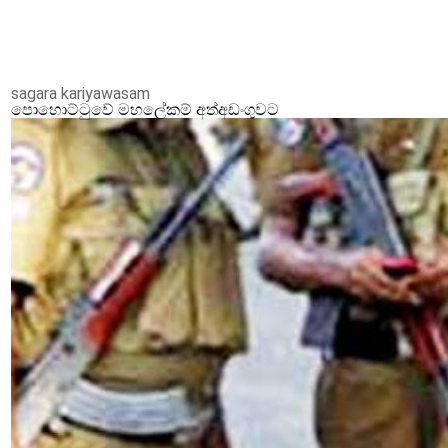
sagara kariyawasam
පොහොට්ටුවේ මහලේකම් අත්අඩංගුවට