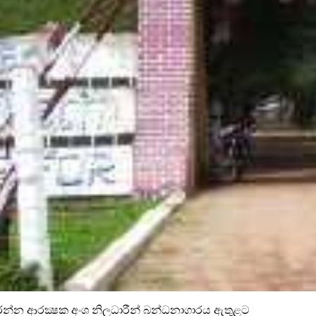
න ආරක්‍ෂක අංශ නිලධාරීන් බන්ධනාගාරය ඇතුළට