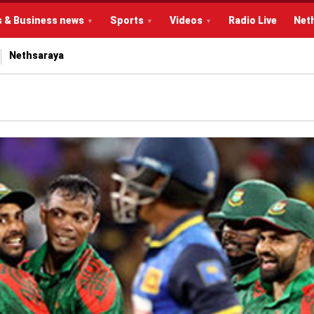
s & Business news
Sports
Videos
Radio Live
Net
Nethsaraya