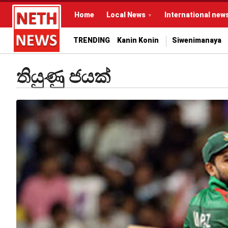
Home
Local News
International new
TRENDING
Kanin Konin
Siwenimanaya
තියුණු ජයක්