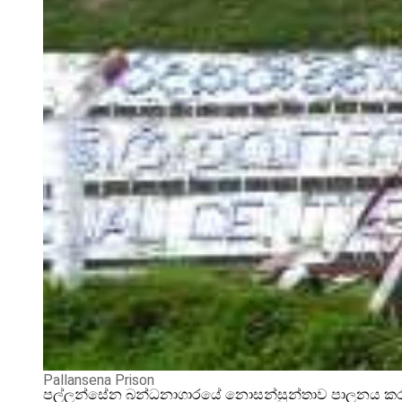
Pallansena Prison
පල්ලන්සේන බන්ධනාගාරයේ නොසන්සුන්තාව පාලනය කරන්