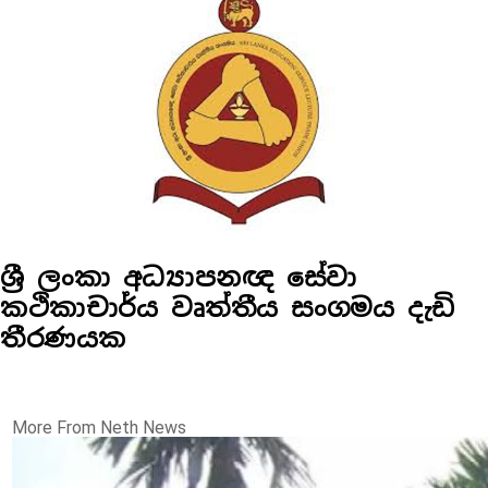
ශ්‍රී ලංකා අධ්‍යාපනඥ සේවා
කථිකාචාර්ය වෘත්තීය සංගමය දැඩි
තීරණයක
More From Neth News