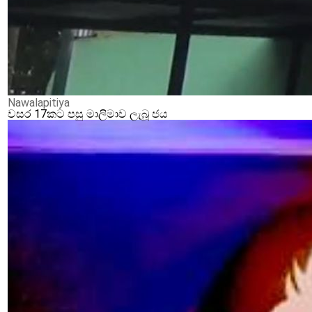
Nawalapitiya
වසර 17කට පසු මාලිමාව ලැබූ ජය