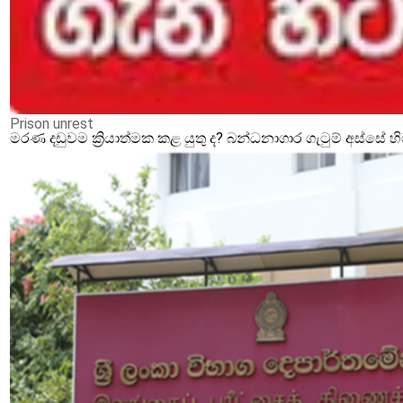
Prison unrest
මරණ දඩුවම ක්‍රියාත්මක කළ යුතු ද? බන්ධනාගාර ගැටුම් අස්සේ 