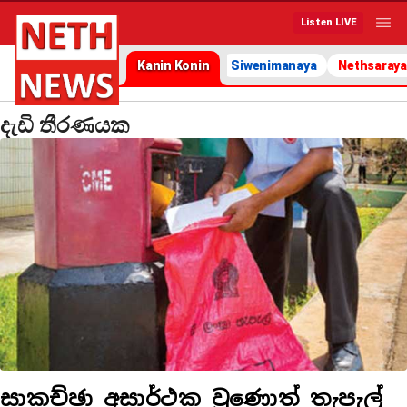
Listen LIVE
Kanin Konin
Siwenimanaya
Nethsaraya
දැඩි තීරණයක
සාකච්ඡා අසාර්ථක වුණොත් තැපැල්