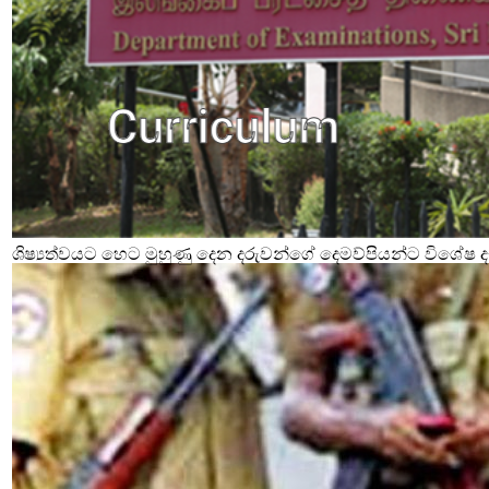
ශිෂ්‍යත්වයට හෙට මුහුණු දෙන දරුවන්ගේ දෙමව්පියන්ට විශේෂ දැ