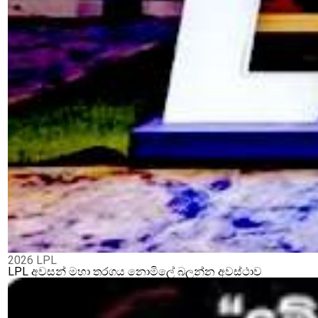
2026 LPL
LPL අවසන් මහා තරගය නොමිලේ බලන්න අවස්ථාව