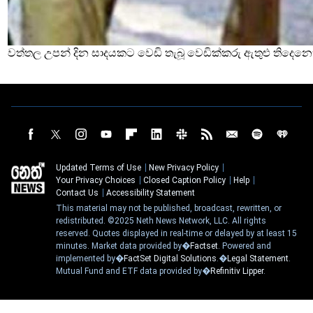
වත්තල උපන් දින සාදයකට වෙඩි තැබූ වෙඩික්කරු ඇතුළු තිදෙනෙ
Updated Terms of Use
New Privacy Policy
Your Privacy Choices
Closed Caption Policy
Help
Contact Us
Accessibility Statement
This material may not be published, broadcast, rewritten, or
redistributed. ©2025 Neth News Network, LLC. All rights
reserved. Quotes displayed in real-time or delayed by at least 15
minutes. Market data provided by�
Factset
. Powered and
implemented by�
FactSet Digital Solutions
.�
Legal Statement
.
Mutual Fund and ETF data provided by�
Refinitiv Lipper
.