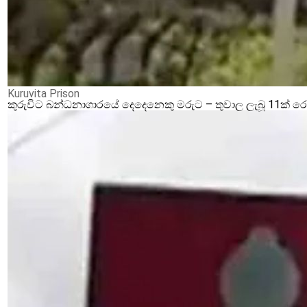
Kuruvita Prison
කුරුවිට බන්ධනාගාරයේ දෙදෙනෙකු මරුට – තුවාල ලැබූ 11ක් 