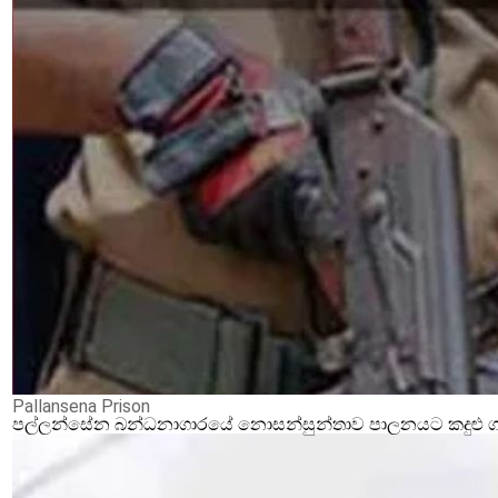
Pallansena Prison
පල්ලන්සේන බන්ධනාගාරයේ නොසන්සුන්තාව පාලනයට කදුළු ගෑස්