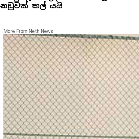
නඩුවක් කල් යයි
More From Neth News