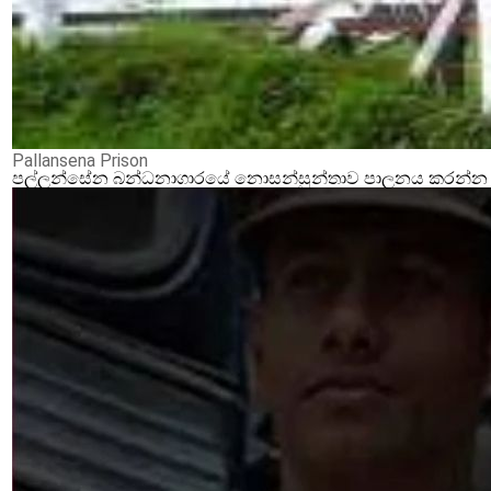
Pallansena Prison
පල්ලන්සේන බන්ධනාගාරයේ නොසන්සුන්තාව පාලනය කරන්න ආර