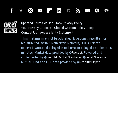
Updated Terms of Use
New Privacy Policy
Your Privacy Choices
Closed Caption Policy
Help
Contact Us
Accessibility Statement
This material may not be published, broadcast, rewritten, or
redistributed. ©2025 Neth News Network, LLC. All rights
reserved. Quotes displayed in real-time or delayed by at least 15
minutes. Market data provided by�
Factset
. Powered and
implemented by�
FactSet Digital Solutions
.�
Legal Statement
.
Mutual Fund and ETF data provided by�
Refinitiv Lipper
.