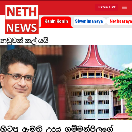
Listen LIVE
Kanin Konin
Siwenimanaya
Nethsaraya
නඩුවක් කල් යයි
හිටපු ඇමති උදය ගම්මන්පිලගේ