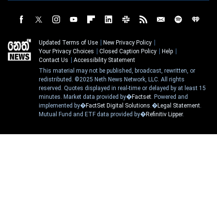
Updated Terms of Use
New Privacy Policy
Your Privacy Choices
Closed Caption Policy
Help
Contact Us
Accessibility Statement
This material may not be published, broadcast, rewritten, or
redistributed. ©2025 Neth News Network, LLC. All rights
reserved. Quotes displayed in real-time or delayed by at least 15
minutes. Market data provided by�
Factset
. Powered and
implemented by�
FactSet Digital Solutions
.�
Legal Statement
.
Mutual Fund and ETF data provided by�
Refinitiv Lipper
.