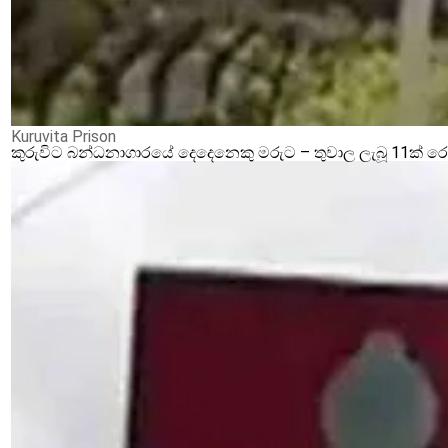
Kuruvita Prison
කුරුවිට බන්ධනාගාරයේ දෙදෙනෙකු මරුට – තුවාල ලැබූ 11ක් 