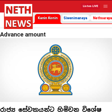
Listen LIVE
Kanin Konin
Siwenimanaya
Nethsaraya
Advance amount
රාජ්‍ය සේවකයන්ට හිමිවන විශේෂ