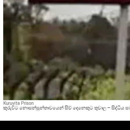
Kuruvita Prison
කුරුවිට නොසන්සුන්තාවයෙන් සිව් දෙනෙකුට තුවාල – සිද්ධිය 