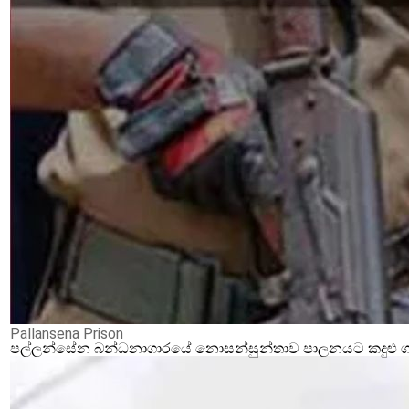
Pallansena Prison
පල්ලන්සේන බන්ධනාගාරයේ නොසන්සුන්තාව පාලනයට කදුළු ගෑස්