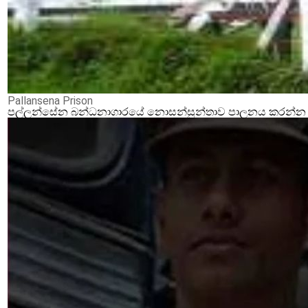
Pallansena Prison
පල්ලන්සේන බන්ධනාගාරයේ නොසන්සුන්තාව පාලනය කරන්න ආර