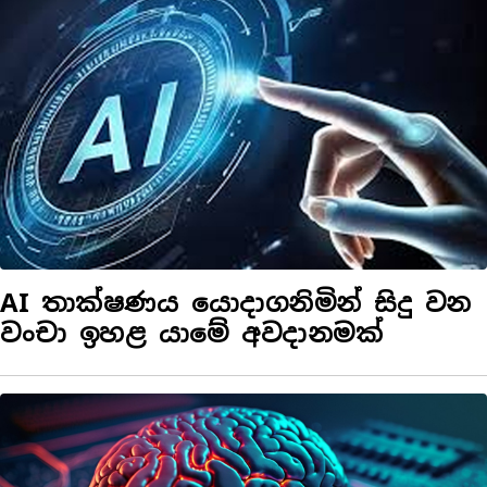
AI තාක්ෂණය යොදාගනිමින් සිදු වන
වංචා ඉහළ යාමේ අවදානමක්