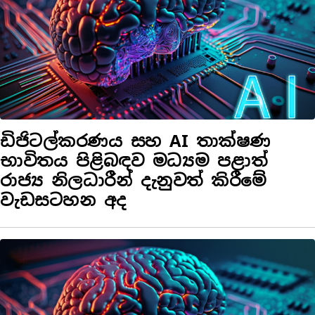
ඩිජිටල්කරණය සහ AI තාක්ෂණ
භාවිතය පිළිබඳව මධ්‍යම පළාත්
රාජ්‍ය නිලධාරීන් දැනුවත් කිරීමේ
වැඩසටහන අද