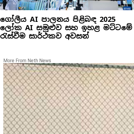
ගෝලීය AI පාලනය පිළිබඳ 2025
ලෝක AI සමුළුව සහ ඉහළ මට්ටමේ
රැස්වීම සාර්ථකව අවසන්
More From Neth News