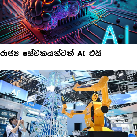
රාජ්‍ය සේවකයන්ටත් AI එයි