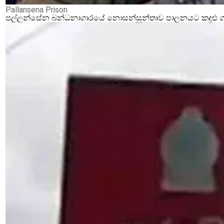
Pallansena Prison
පල්ලන්සේන බන්ධනාගාරයේ නොසන්සුන්තාව පාලනයට කදුළු ගෑස්