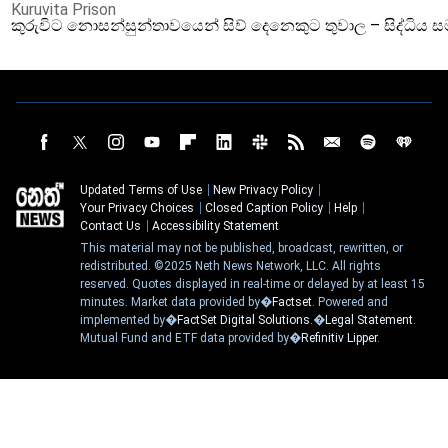
Kuruvita Prison
කුරුවිට නොසන්සුන්තාවයෙන් සිව් දෙනෙකුට තුවාල – සිද්ධිය 
Updated Terms of Use
New Privacy Policy
Your Privacy Choices
Closed Caption Policy
Help
Contact Us
Accessibility Statement
This material may not be published, broadcast, rewritten, or
redistributed. ©2025 Neth News Network, LLC. All rights
reserved. Quotes displayed in real-time or delayed by at least 15
minutes. Market data provided by�
Factset
. Powered and
implemented by�
FactSet Digital Solutions
.�
Legal Statement
.
Mutual Fund and ETF data provided by�
Refinitiv Lipper
.