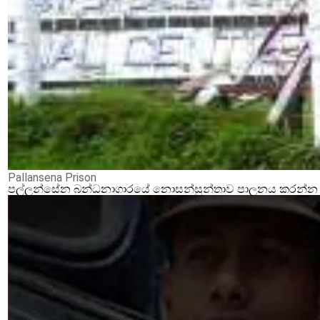
Pallansena Prison
පල්ලන්සේන බන්ධනාගාරයේ නොසන්සුන්තාව පාලනය කරන්න ආර