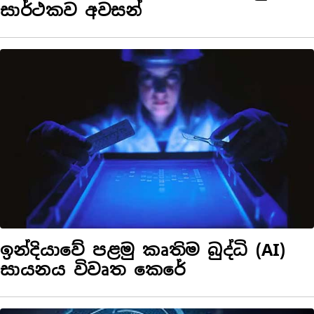
සාර්ථකව අවසන්
ඉන්දියාවේ පළමු කෘතිම බුද්ධි (AI)
සායනය විවෘත කෙරේ