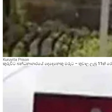
Kuruvita Prison
කුරුවිට බන්ධනාගාරයේ දෙදෙනෙකු මරුට – තුවාල ලැබූ 11ක් 