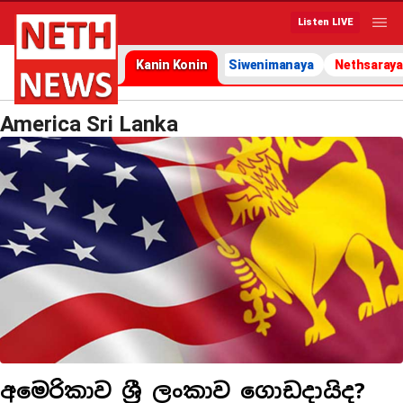
Listen LIVE
Kanin Konin
Siwenimanaya
Nethsaraya
America Sri Lanka
අමෙරිකාව ශ්‍රී ලංකාව ගොඩදායිද?