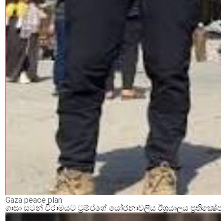
Gaza peace plan
ගාසා සටන් විරාමයට ට්‍රම්ප්ගේ යෝජනාවලිය ඊශ්‍රයාලය ප්‍රතික්‍ෂේ