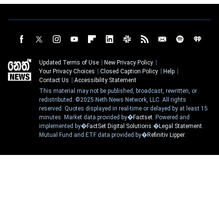
Updated Terms of Use
New Privacy Policy
Your Privacy Choices
Closed Caption Policy
Help
Contact Us
Accessibility Statement
This material may not be published, broadcast, rewritten, or
redistributed. ©2025 Neth News Network, LLC. All rights
reserved. Quotes displayed in real-time or delayed by at least 15
minutes. Market data provided by�
Factset
. Powered and
implemented by�
FactSet Digital Solutions
.�
Legal Statement
.
Mutual Fund and ETF data provided by�
Refinitiv Lipper
.