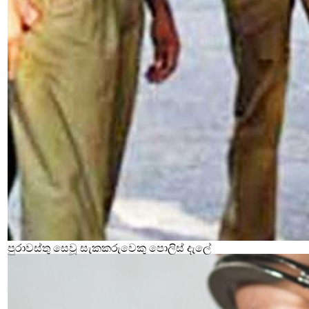
පුරාවස්තු සෙවූ සැකකරුවෙකු පොලිස් දැලේ