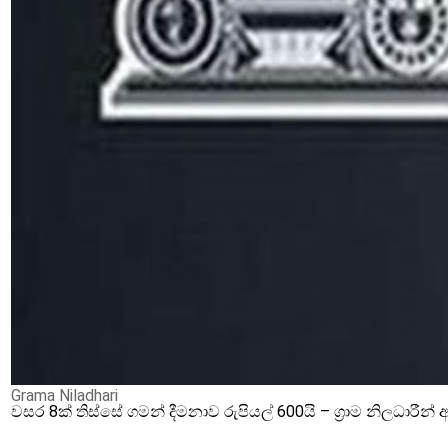
Grama Niladhari
වසර 8ක් තිස්සේ ගමන් දීමනාව රුපියල් 600යි – ග්‍රාම නිලධාරී