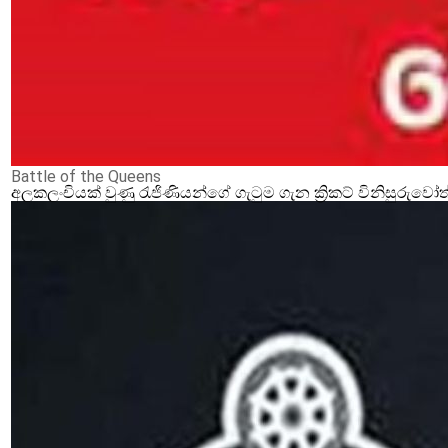
Battle of the Queens‍
අලකලංචියක් වුණු රැජිණියන්ගේ ගැටුම ගැන ක්‍රිකට් විනිසුරුවෝ