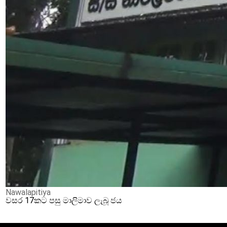
Nawalapitiya
වසර 17කට පසු මාලිමාව ලැබූ ජය