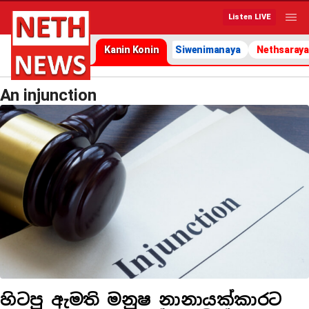
Listen LIVE
Kanin Konin
Siwenimanaya
Nethsaraya
An injunction
හිටපු ඇමති මනුෂ නානායක්කාරට