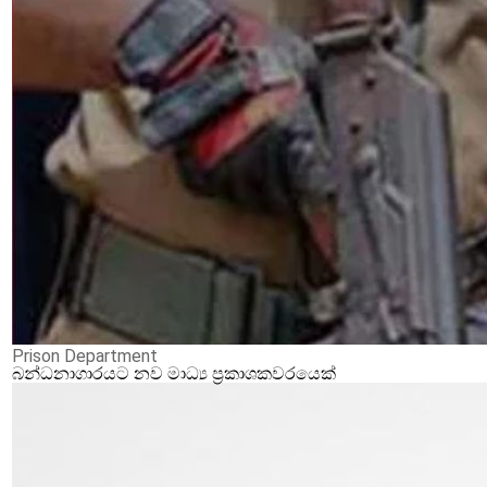
Prison Department
බන්ධනාගාරයට නව මාධ්‍ය ප්‍රකාශකවරයෙක්