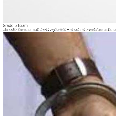
Grade 5 Exam
ශිෂ්‍යත්ව විභාගය සාර්ථකව ඇරඹෙයි – මහරගම අපේක්ෂා රෝහලේ