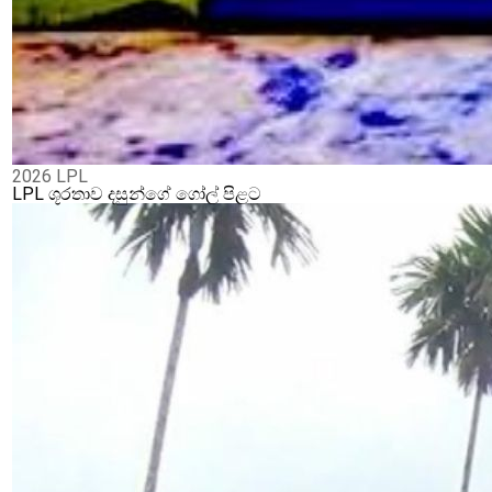
2026 LPL
LPL ශූරතාව දසුන්ගේ ගෝල් පිළට