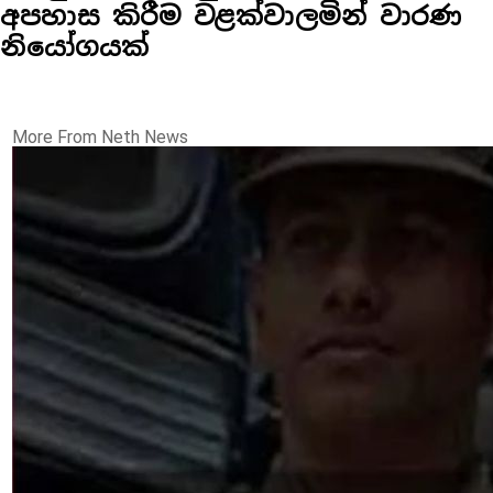
අපහාස කිරීම වළක්වාලමින් වාරණ
නියෝගයක්
More From Neth News