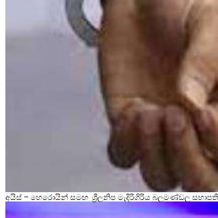
අයිස් – හෙරොයින් සමඟ ශ්‍රීලනිප මැදිරිගිරිය බලමණ්ඩල සභාපති