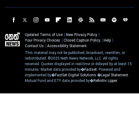
Updated Terms of Use
New Privacy Policy
Your Privacy Choices
Closed Caption Policy
Help
Contact Us
Accessibility Statement
This material may not be published, broadcast, rewritten, or
redistributed. ©2025 Neth News Network, LLC. All rights
reserved. Quotes displayed in real-time or delayed by at least 15
minutes. Market data provided by�
Factset
. Powered and
implemented by�
FactSet Digital Solutions
.�
Legal Statement
.
Mutual Fund and ETF data provided by�
Refinitiv Lipper
.