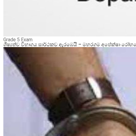
Grade 5 Exam
ශිෂ්‍යත්ව විභාගය සාර්ථකව ඇරඹෙයි – මහරගම අපේක්ෂා රෝහලේ