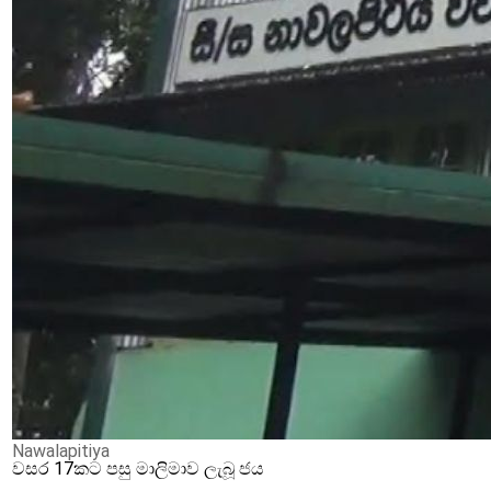
Nawalapitiya
වසර 17කට පසු මාලිමාව ලැබූ ජය