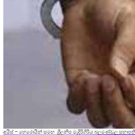
අයිස් – හෙරොයින් සමඟ ශ්‍රීලනිප මැදිරිගිරිය බලමණ්ඩල සභාපති