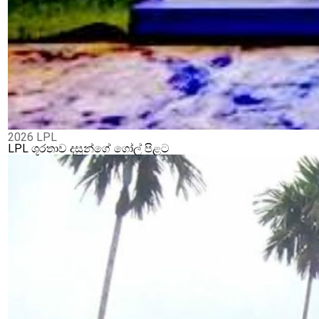
2026 LPL
LPL ශූරතාව දසුන්ගේ ගෝල් පිළට