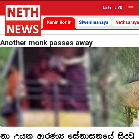
Listen LIVE
Kanin Konin
Siwenimanaya
Nethsaraya
Another monk passes away
නා උයන ආරණ්‍ය සේනාසනයේ සිදුවූ