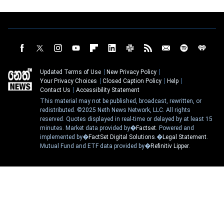
Updated Terms of Use
New Privacy Policy
Your Privacy Choices
Closed Caption Policy
Help
Contact Us
Accessibility Statement
This material may not be published, broadcast, rewritten, or
redistributed. ©2025 Neth News Network, LLC. All rights
reserved. Quotes displayed in real-time or delayed by at least 15
minutes. Market data provided by�
Factset
. Powered and
implemented by�
FactSet Digital Solutions
.�
Legal Statement
.
Mutual Fund and ETF data provided by�
Refinitiv Lipper
.