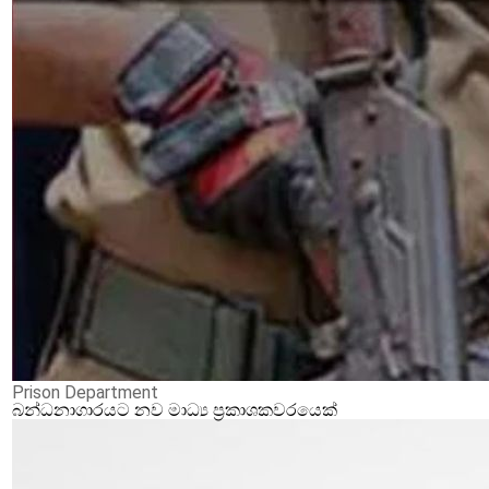
Prison Department
බන්ධනාගාරයට නව මාධ්‍ය ප්‍රකාශකවරයෙක්