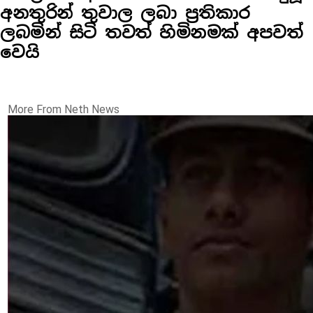
අනතුරින් තුවාල ලබා ප්‍රතිකාර
ලබමින් සිටි තවත් හිමිනමක් අපවත්
වෙයි
More From Neth News