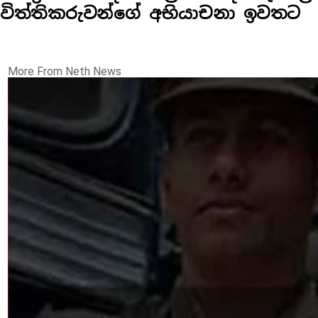
විත්තිකරුවන්ගේ අභියාචනා ඉවතට
More From Neth News