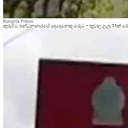
Kuruvita Prison
කුරුවිට බන්ධනාගාරයේ දෙදෙනෙකු මරුට – තුවාල ලැබූ 11ක් 