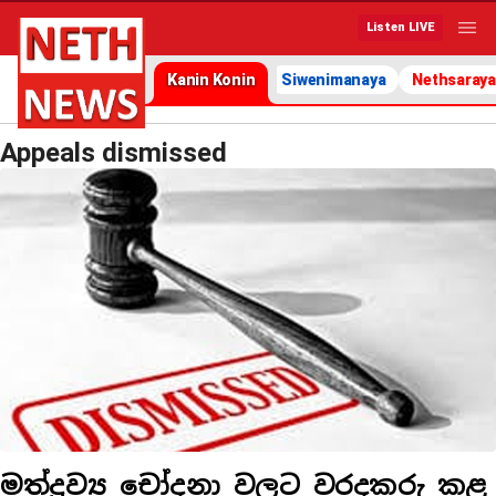
Listen LIVE
Kanin Konin
Siwenimanaya
Nethsaraya
Appeals dismissed
මත්ද්‍රව්‍ය චෝදනා වලට වරදකරු කළ