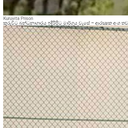
Kuruvita Prison
කුරුවිට බන්ධනාගාරය ඉදිරිපිට මාර්ගය වැසේ – ආරක්‍ෂක අංශ තව