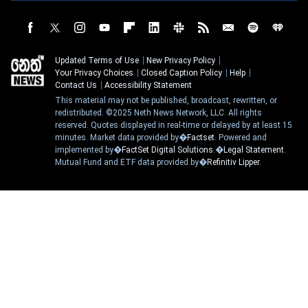
Updated Terms of Use
New Privacy Policy
Your Privacy Choices
Closed Caption Policy
Help
Contact Us
Accessibility Statement
This material may not be published, broadcast, rewritten, or
redistributed. ©2025 Neth News Network, LLC. All rights
reserved. Quotes displayed in real-time or delayed by at least 15
minutes. Market data provided by�
Factset
. Powered and
implemented by�
FactSet Digital Solutions
.�
Legal Statement
.
Mutual Fund and ETF data provided by�
Refinitiv Lipper
.