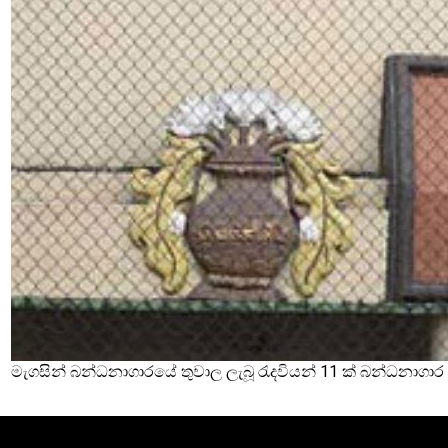
මැගසින් බන්ධනාගාරයේ තුවාල ලැබූ රැදවියන් 11 ක් බන්ධනාගා