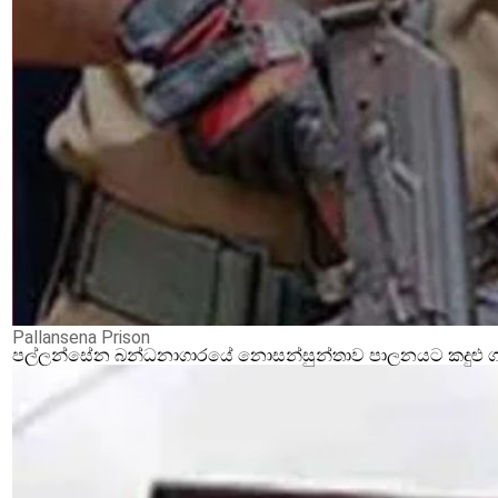
Pallansena Prison
පල්ලන්සේන බන්ධනාගාරයේ නොසන්සුන්තාව පාලනයට කදුළු ගෑස්