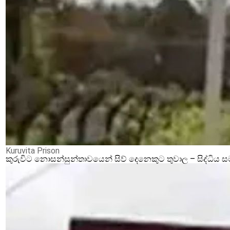
Kuruvita Prison
කුරුවිට නොසන්සුන්තාවයෙන් සිව් දෙනෙකුට තුවාල – සිද්ධිය 