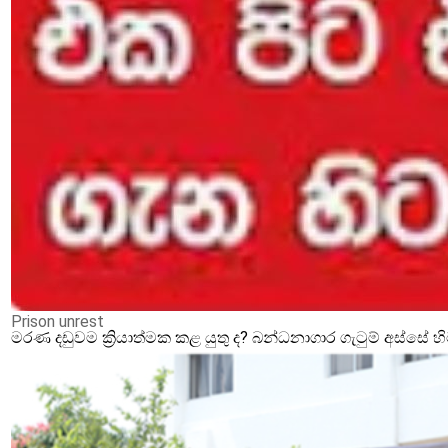
Prison unrest
මරණ දඩුවම ක්‍රියාත්මක කළ යුතු ද? බන්ධනාගාර ගැටුම් අස්සේ 