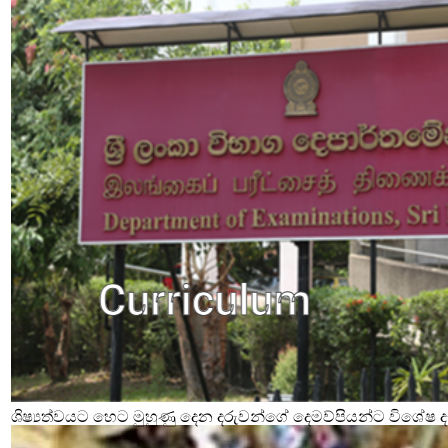
ශිෂ්‍යත්වයට හෙට මුහුණු දෙන දරුවන්ගේ දෙමව්පියන්ට විශේෂ දැ