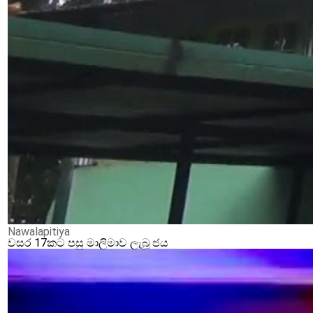
Nawalapitiya
වසර 17කට පසු මාලිමාව ලැබූ ජය