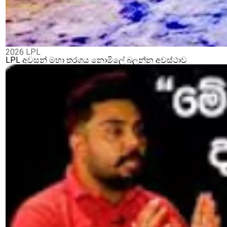
2026 LPL
LPL අවසන් මහා තරගය නොමිලේ බලන්න අවස්ථාව