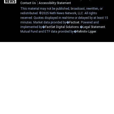
Contact Us
Accessibility Statement
This material may not be published, broadcast, rewritten, or
redistributed. ©2025 Neth News Network, LLC. All rights
reserved. Quotes displayed in real-time or delayed by at least 15
minutes. Market data provided by�
Factset
. Powered and
implemented by�
FactSet Digital Solutions
.�
Legal Statement
.
Mutual Fund and ETF data provided by�
Refinitiv Lipper
.