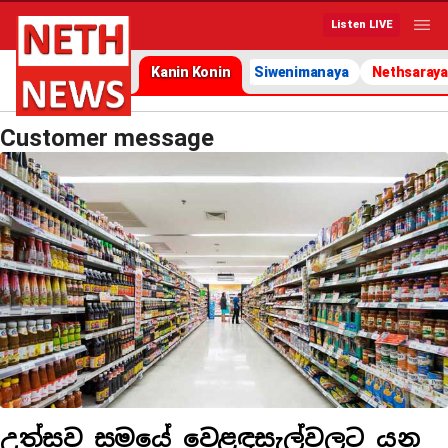
Listen LIVE
Kanin Konin
Siwenimanaya
Nethsaraya
Customer message
උත්සව සමයේ වෙළඳසැල්වලට යන