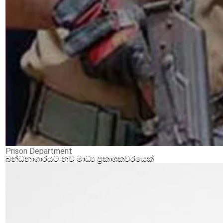
Prison Department
බන්ධනාගාරයට නව මාධ්‍ය ප්‍රකාශකවරයෙක්