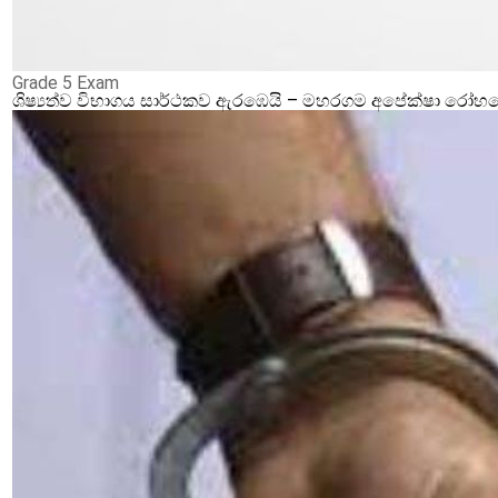
Grade 5 Exam
ශිෂ්‍යත්ව විභාගය සාර්ථකව ඇරඹෙයි – මහරගම අපේක්ෂා රෝහලේ