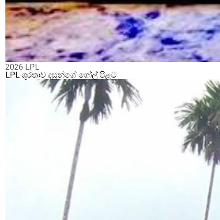
2026 LPL
LPL ශූරතාව දසුන්ගේ ගෝල් පිළට