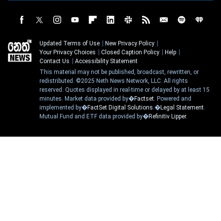
Updated Terms of Use
New Privacy Policy
Your Privacy Choices
Closed Caption Policy
Help
Contact Us
Accessibility Statement
This material may not be published, broadcast, rewritten, or
redistributed. ©2025 Neth News Network, LLC. All rights
reserved. Quotes displayed in real-time or delayed by at least 15
minutes. Market data provided by�
Factset
. Powered and
implemented by�
FactSet Digital Solutions
.�
Legal Statement
.
Mutual Fund and ETF data provided by�
Refinitiv Lipper
.