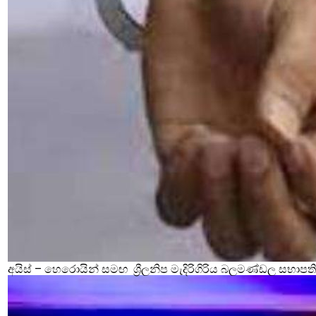
අයිස් – හෙරොයින් සමඟ ශ්‍රීලනිප මැදිරිගිරිය බලමණ්ඩල සභාපති