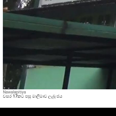
Nawalapitiya
වසර 17කට පසු මාලිමාව ලැබූ ජය