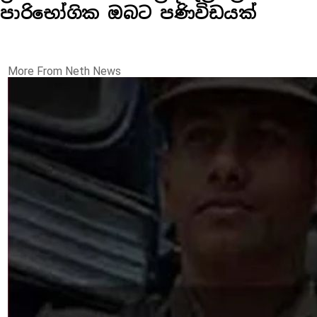
පාරිභෝගික ඔබට පණිවිඩයක්
More From Neth News