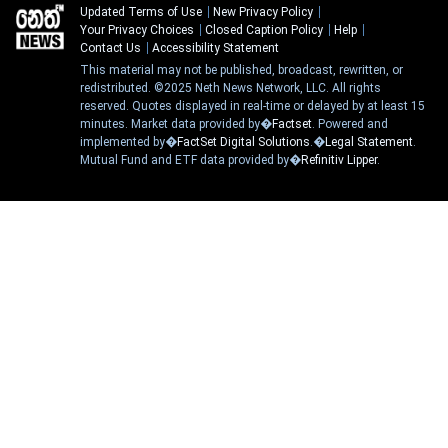
Updated Terms of Use
New Privacy Policy
Your Privacy Choices
Closed Caption Policy
Help
Contact Us
Accessibility Statement
This material may not be published, broadcast, rewritten, or
redistributed. ©2025 Neth News Network, LLC. All rights
reserved. Quotes displayed in real-time or delayed by at least 15
minutes. Market data provided by�
Factset
. Powered and
implemented by�
FactSet Digital Solutions
.�
Legal Statement
.
Mutual Fund and ETF data provided by�
Refinitiv Lipper
.