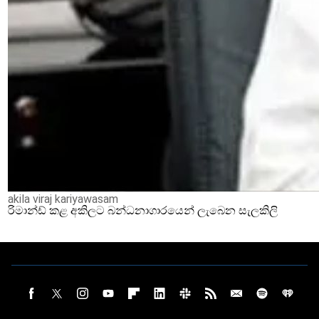
akila viraj kariyawasam
රිමාන්ඩ් කළ අකිලට බන්ධනාගාරයෙන් ලැබෙන සැලකිලි