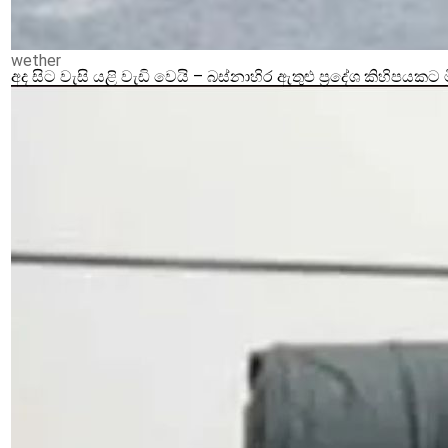
wether
අද සිට වැසි යළි වැඩි වෙයි – බස්නාහිර ඇතුළු ප්‍රදේශ කිහිපයකට 