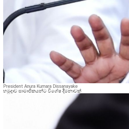
President Anura Kumara Dissanayake
හමුදාව සාමාජිකයන්ට විශේෂ දීමනාවක්