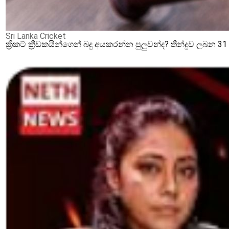
Sri Lanka Cricket
ක්‍රිකට් ක්‍රීඩකයින්ගෙන් බදු අයකරන්න පුලුවන්ද? තීන්දුව ලබන 3