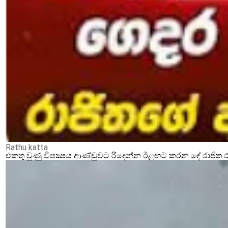
Rathu katta
එකතු වුණු විපක්‍ෂය ආණ්ඩුවට රිදෙන්න ඊළඟට කරන දේ රාජිත ර