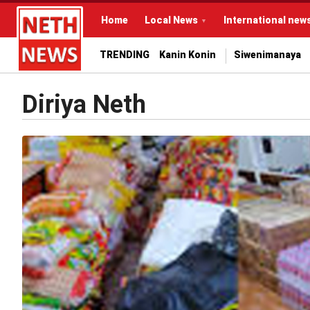
Home
Local News
International new
TRENDING
Kanin Konin
Siwenimanaya
Diriya Neth