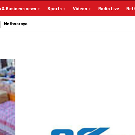
s & Business news
Sports
Videos
Radio Live
Net
Nethsaraya