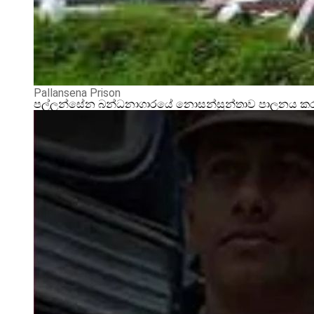
Pallansena Prison
පල්ලන්සේන බන්ධනාගාරයේ නොසන්සුන්තාව පාලනය කරන්