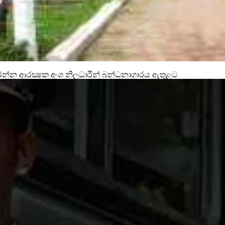
න ආරක්‍ෂක අංශ නිලධාරීන් බන්ධනාගාරය ඇතුළට