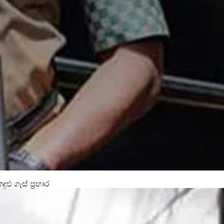
ගෑස් ප්‍රහාර