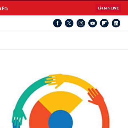
h Fm
Listen LIVE