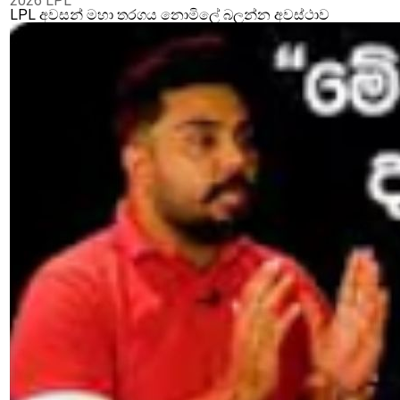
2026 LPL
LPL අවසන් මහා තරගය නොමිලේ බලන්න අවස්ථාව