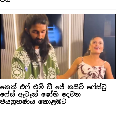
නෙත් එෆ් එම් ඩී ජේ නයිට් ෆේස්ටු
ෆේස් ඇටෑක් ෂෝහි දෙවන
ජයග්‍රහණය කොළඹට