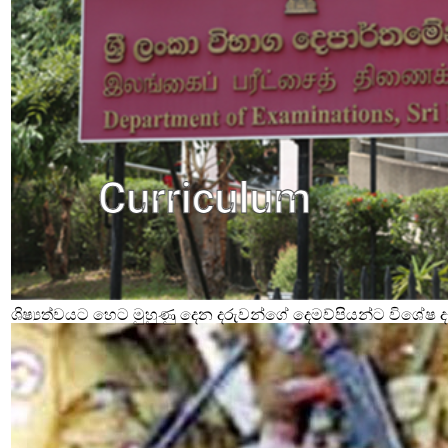
ශිෂ්‍යත්වයට හෙට මුහුණු දෙන දරුවන්ගේ දෙමව්පියන්ට විශේෂ දැ