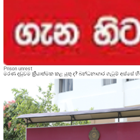
Prison unrest
මරණ දඩුවම ක්‍රියාත්මක කළ යුතු ද? බන්ධනාගාර ගැටුම් අස්සේ 