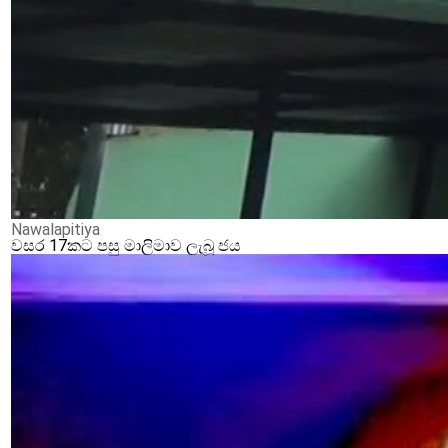
Nawalapitiya
වසර 17කට පසු මාලිමාව ලැබූ ජය