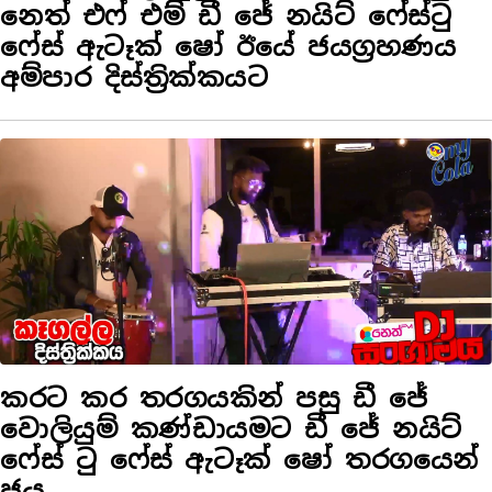
නෙත් එෆ් එම් ඩී ජේ නයිට් ෆේස්ටු
ෆේස් ඇටෑක් ෂෝ ඊයේ ජයග්‍රහණය
අම්පාර දිස්ත්‍රික්කයට
කරට කර තරගයකින් පසු ඩී ජේ
වොලියුම් කණ්ඩායමට ඩී ජේ නයිට්
ෆේස් ටු ෆේස් ඇටෑක් ෂෝ තරගයෙන්
ජය