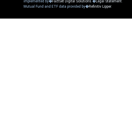
implemented by�
FactSet Digital Solutions
.�
Legal Statement
.
Mutual Fund and ETF data provided by�
Refinitiv Lipper
.