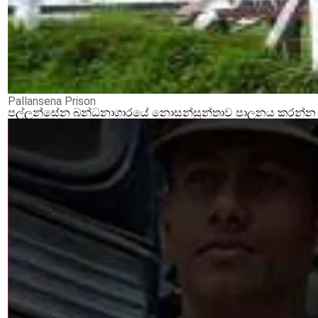
Pallansena Prison
පල්ලන්සේන බන්ධනාගාරයේ නොසන්සුන්තාව පාලනය කරන්න ආර