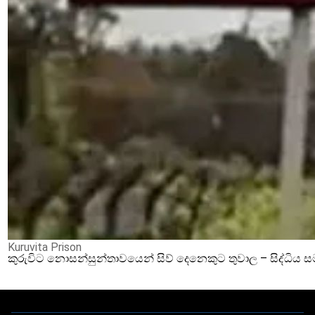
Kuruvita Prison
කුරුවිට නොසන්සුන්තාවයෙන් සිව් දෙනෙකුට තුවාල – සිද්ධිය 