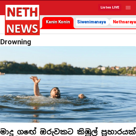
Listen LIVE
Kanin Konin
Siwenimanaya
Nethsaraya
Drowning
මාදු ගඟේ ඔරුවකට කිඹුල් ප්‍රහාරයක්