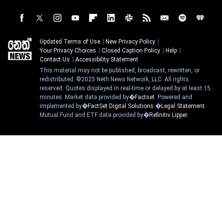
Updated Terms of Use
New Privacy Policy
Your Privacy Choices
Closed Caption Policy
Help
Contact Us
Accessibility Statement
This material may not be published, broadcast, rewritten, or
redistributed. ©2025 Neth News Network, LLC. All rights
reserved. Quotes displayed in real-time or delayed by at least 15
minutes. Market data provided by�
Factset
. Powered and
implemented by�
FactSet Digital Solutions
.�
Legal Statement
.
Mutual Fund and ETF data provided by�
Refinitiv Lipper
.