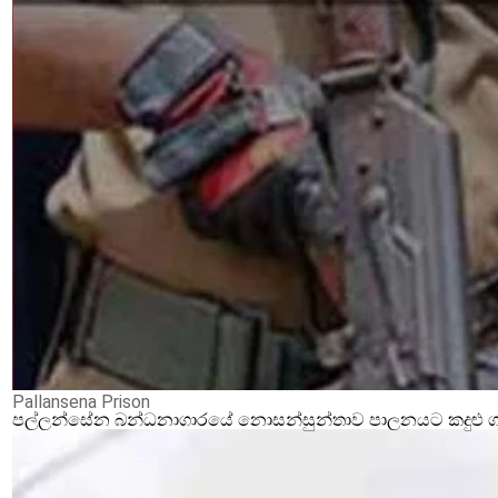
Pallansena Prison
පල්ලන්සේන බන්ධනාගාරයේ නොසන්සුන්තාව පාලනයට කදුළු ගෑස්