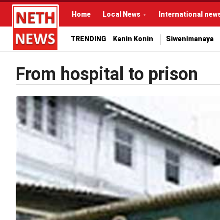
Home
Local News
International new
TRENDING
Kanin Konin
Siwenimanaya
From hospital to prison