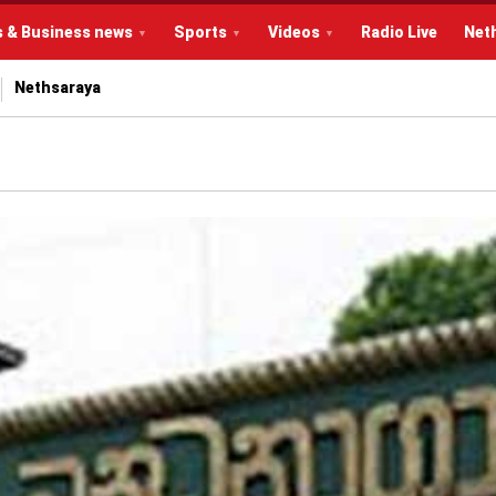
s & Business news
Sports
Videos
Radio Live
Net
Nethsaraya