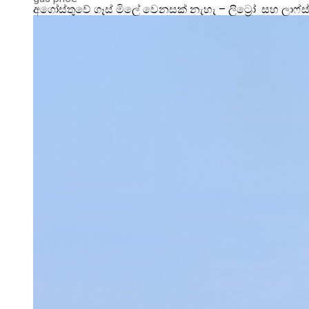
අගෝස්තුවේ ගෑස් මිලේ වෙනසක් නැහැ – ලිට්‍රෝ සහ ලාෆ්ස්