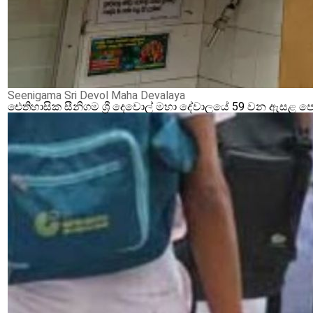
Seenigama Sri Devol Maha Devalaya
ඓතිහාසික සීනිගම ශ්‍රී දෙවොල් මහා දේවාලයේ 59 වන ඇසළ ප