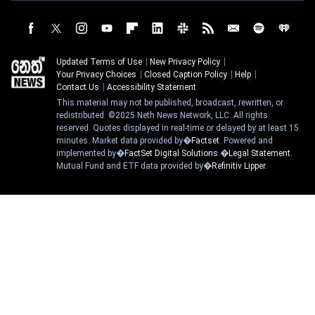
Updated Terms of Use
New Privacy Policy
Your Privacy Choices
Closed Caption Policy
Help
Contact Us
Accessibility Statement
This material may not be published, broadcast, rewritten, or
redistributed. ©2025 Neth News Network, LLC. All rights
reserved. Quotes displayed in real-time or delayed by at least 15
minutes. Market data provided by�
Factset
. Powered and
implemented by�
FactSet Digital Solutions
.�
Legal Statement
.
Mutual Fund and ETF data provided by�
Refinitiv Lipper
.