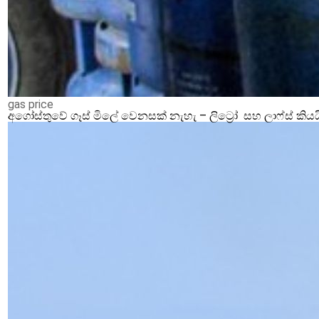
gas price
අගෝස්තුවේ ගෑස් මිලේ වෙනසක් නැහැ – ලිට්‍රෝ සහ ලාෆ්ස් කියය