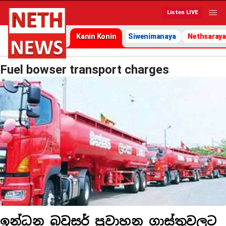
Listen LIVE
Kanin Konin
Siwenimanaya
Nethsaraya
Fuel bowser transport charges
ඉන්ධන බවුසර් ප්‍රවාහන ගාස්තුවලට