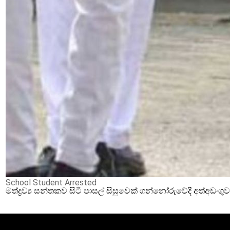
School Student Arrested
මත්ද්‍රව්‍ය සන්තකව සිටි පාසල් සිසුවෙක් ගන්නෝරුවේදී අත්අඩංගු