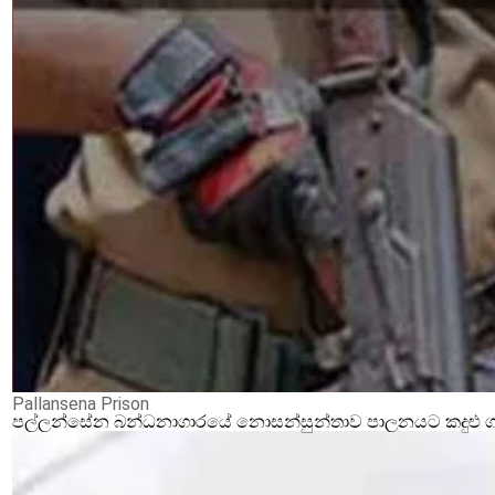
Pallansena Prison
පල්ලන්සේන බන්ධනාගාරයේ නොසන්සුන්තාව පාලනයට කදුළු ගෑස්