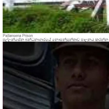
Pallansena Prison
පල්ලන්සේන බන්ධනාගාරයේ නොසන්සුන්තාව පාලනය කරන්න ආර