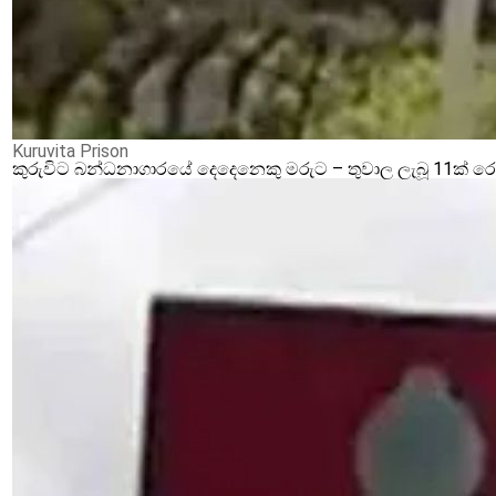
Kuruvita Prison
කුරුවිට බන්ධනාගාරයේ දෙදෙනෙකු මරුට – තුවාල ලැබූ 11ක් 