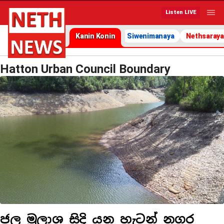
Listen LIVE
Kanin Konin
Siwenimanaya
Nethsaraya
Hatton Urban Council Boundary
ජල මුලාශ සිදි යන හැටන් නගර