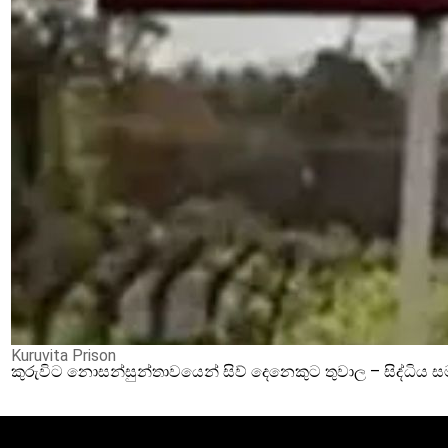
Kuruvita Prison
කුරුවිට නොසන්සුන්තාවයෙන් සිව් දෙනෙකුට තුවාල – සිද්ධිය 