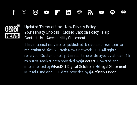
Updated Terms of Use
New Privacy Policy
Your Privacy Choices
Closed Caption Policy
Help
Contact Us
Accessibility Statement
This material may not be published, broadcast, rewritten, or
redistributed. ©2025 Neth News Network, LLC. All rights
reserved. Quotes displayed in real-time or delayed by at least 15
minutes. Market data provided by�
Factset
. Powered and
implemented by�
FactSet Digital Solutions
.�
Legal Statement
.
Mutual Fund and ETF data provided by�
Refinitiv Lipper
.