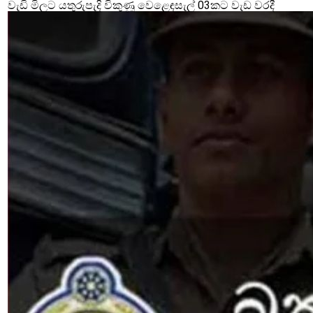
වැඩි මිලට යතුරුපැදි විකුණූ වෙළෙඳසැල් 03කට වැඩ වරදී