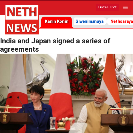
Listen LIVE
Kanin Konin
Siwenimanaya
Nethsaraya
India and Japan signed a series of
agreements