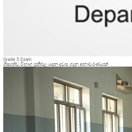
Grade 5 Exam
ශිෂ්‍යත්ව විභාග ප්‍රතිඵල දෙන දවස ගැන අනාවරණයක්