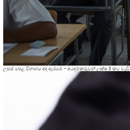
උසස් පෙළ විභාගය අද ඇරඹේ – අයදුම්කරුවන් ලක්ෂ 3 කට වැඩි 