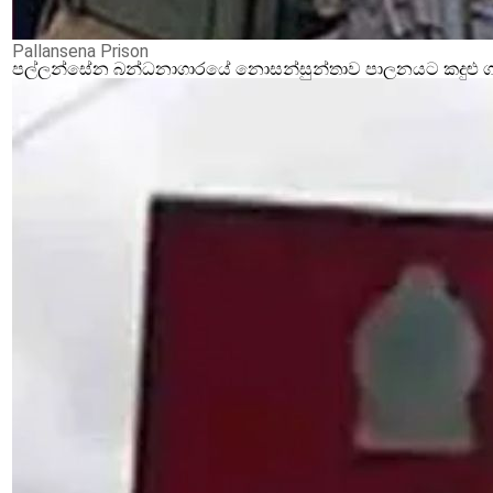
Pallansena Prison
පල්ලන්සේන බන්ධනාගාරයේ නොසන්සුන්තාව පාලනයට කදුළු ගෑස්