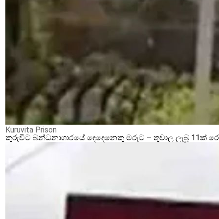
Kuruvita Prison
කුරුවිට බන්ධනාගාරයේ දෙදෙනෙකු මරුට – තුවාල ලැබූ 11ක් 