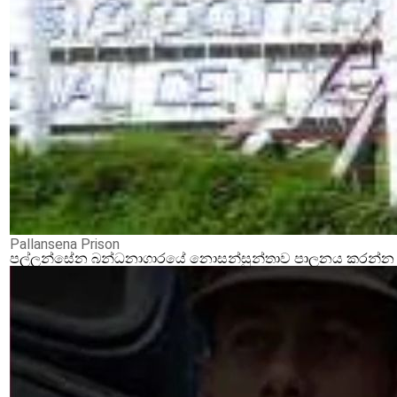
Pallansena Prison
පල්ලන්සේන බන්ධනාගාරයේ නොසන්සුන්තාව පාලනය කරන්න ආර