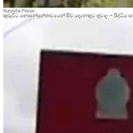
Kuruvita Prison
කුරුවිට නොසන්සුන්තාවයෙන් සිව් දෙනෙකුට තුවාල – සිද්ධිය 