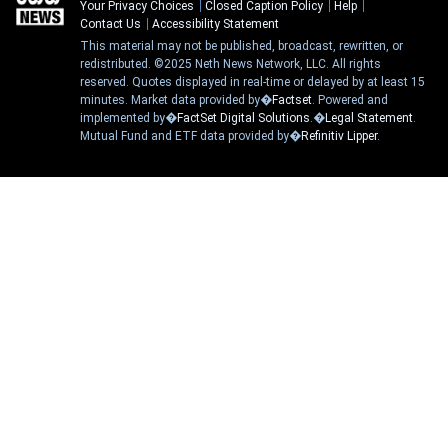
Your Privacy Choices
Closed Caption Policy
Help
Contact Us
Accessibility Statement
This material may not be published, broadcast, rewritten, or
redistributed. ©2025 Neth News Network, LLC. All rights
reserved. Quotes displayed in real-time or delayed by at least 15
minutes. Market data provided by�
Factset
. Powered and
implemented by�
FactSet Digital Solutions
.�
Legal Statement
.
Mutual Fund and ETF data provided by�
Refinitiv Lipper
.