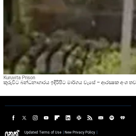
Kuruvita Prison
කුරුවිට බන්ධනාගාරය ඉදිරිපිට මාර්ගය වැසේ – ආරක්‍ෂක අංශ තව
Updated Terms of Use
New Privacy Policy