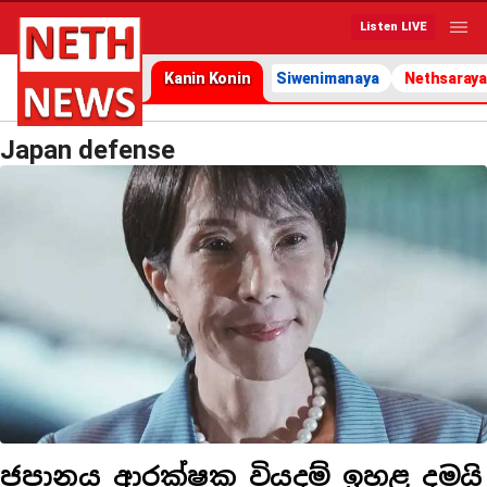
Listen LIVE
Kanin Konin
Siwenimanaya
Nethsaraya
Japan defense
ජපානය ආරක්ෂක වියදම් ඉහළ දමයි