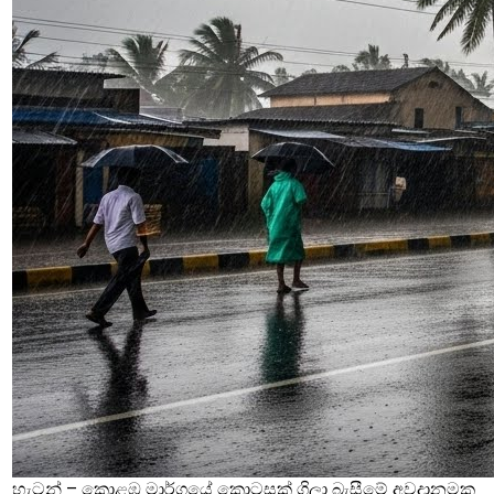
හැටන් – කොළඹ මාර්ගයේ කොටසක් ගිලා බැසීමේ අවදානමක