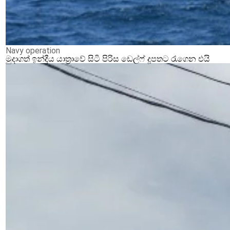
Navy operation
මුදාගත් ඉන්දීය යාත්‍රාවේ සිටි පිරිස ඩෙල්ෆ් දූපතට රැගෙන එයි