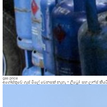
gas price
අගෝස්තුවේ ගෑස් මිලේ වෙනසක් නැහැ – ලිට්‍රෝ සහ ලාෆ්ස් කියය