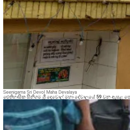
Seenigama Sri Devol Maha Devalaya
ඓතිහාසික සීනිගම ශ්‍රී දෙවොල් මහා දේවාලයේ 59 වන ඇසළ ප