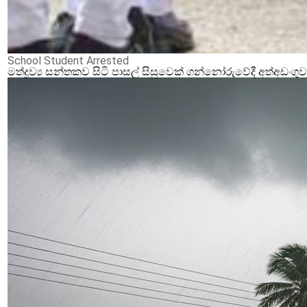
School Student Arrested
මත්ද්‍රව්‍ය සන්තකව සිටි පාසල් සිසුවෙක් ගන්නෝරුවේදී අත්අඩංගු