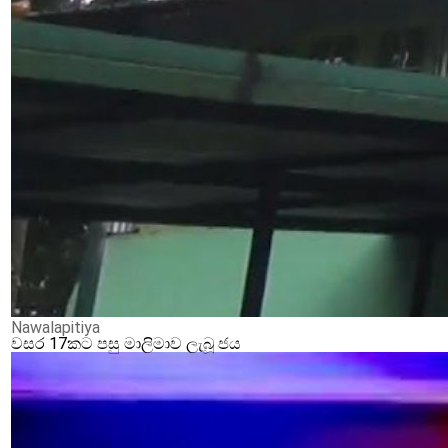
Nawalapitiya
වසර 17කට පසු මාලිමාව ලැබූ ජය