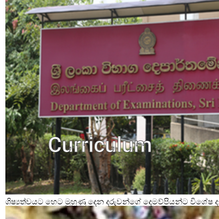
ශිෂ්‍යත්වයට හෙට මුහුණු දෙන දරුවන්ගේ දෙමව්පියන්ට විශේෂ දැ