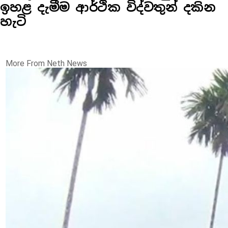
ඉහළ දැමීම ආර්ථික විද්වතුන් දකින
හැටි
More From Neth News