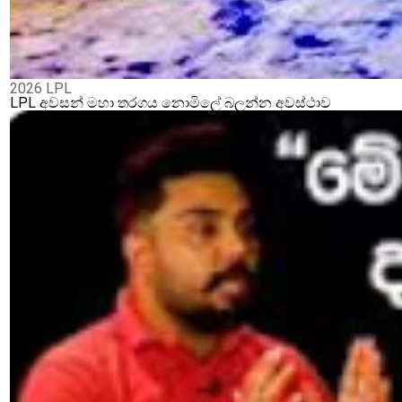
2026 LPL
LPL අවසන් මහා තරගය නොමිලේ බලන්න අවස්ථාව