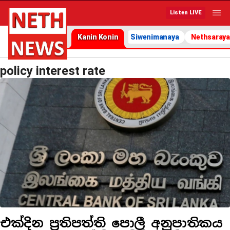
Listen LIVE
Kanin Konin
Siwenimanaya
Nethsaraya
policy interest rate
එක්දින ප්‍රතිපත්ති පොලී අනුපාතිකය