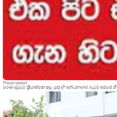
Prison unrest
මරණ දඩුවම ක්‍රියාත්මක කළ යුතු ද? බන්ධනාගාර ගැටුම් අස්සේ 