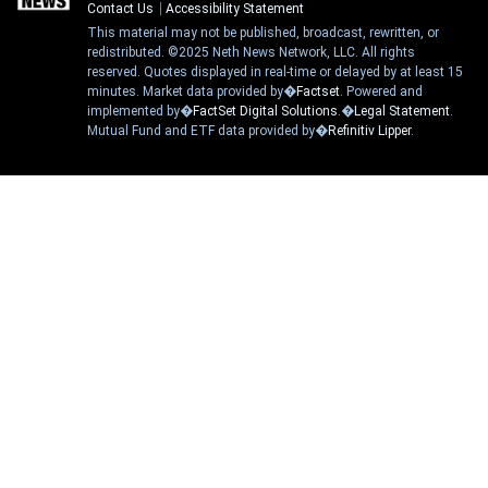
Contact Us
Accessibility Statement
This material may not be published, broadcast, rewritten, or
redistributed. ©2025 Neth News Network, LLC. All rights
reserved. Quotes displayed in real-time or delayed by at least 15
minutes. Market data provided by�
Factset
. Powered and
implemented by�
FactSet Digital Solutions
.�
Legal Statement
.
Mutual Fund and ETF data provided by�
Refinitiv Lipper
.