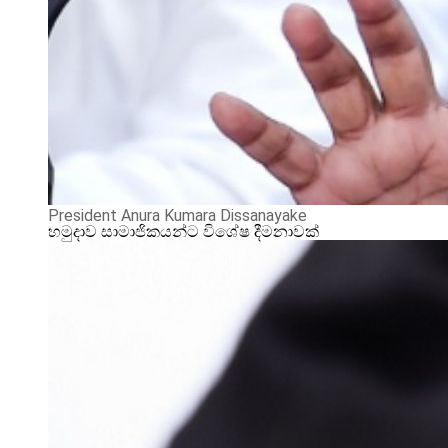
President Anura Kumara Dissanayake
හමුදාව සාමාජිකයන්ට විශේෂ දීමනාවක්