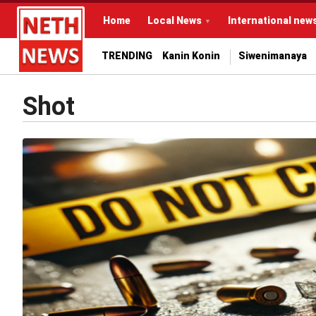
Home
Local News
International new
TRENDING
Kanin Konin
Siwenimanaya
Shot