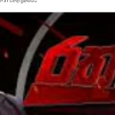
ලබන 31 වනදා ප්‍රකාශයට