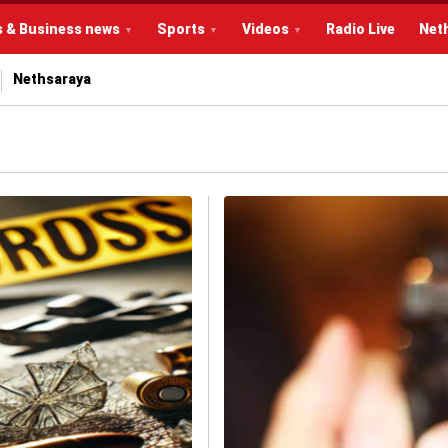
s & Business news
Sports
Videos
Radio Live
Net
Nethsaraya