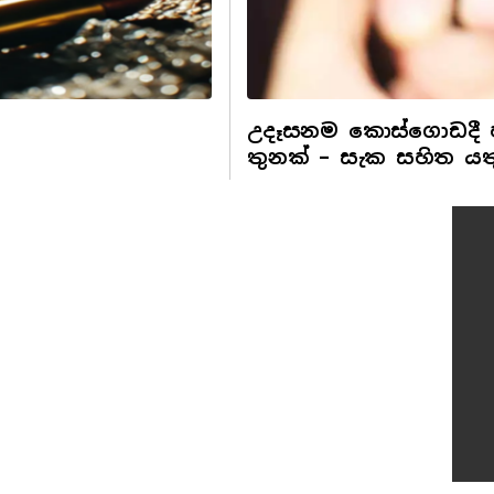
උදෑසනම කොස්ගොඩදී ප
තුනක් – සැක සහිත යත