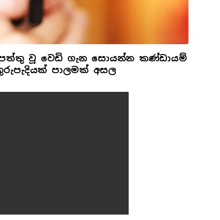
ත්තු වූ වෙඩි ගැන සොයන්න කණ්ඩායම්
ුරුපැදියක් පාලමක් අසල