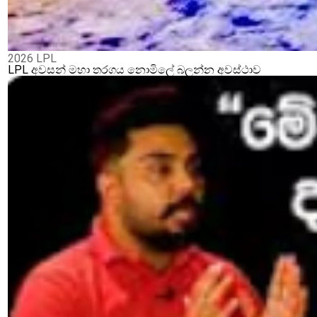
2026 LPL
LPL අවසන් මහා තරගය නොමිලේ බලන්න අවස්ථාව