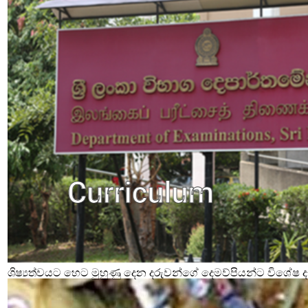
ශිෂ්‍යත්වයට හෙට මුහුණු දෙන දරුවන්ගේ දෙමව්පියන්ට විශේෂ දැ