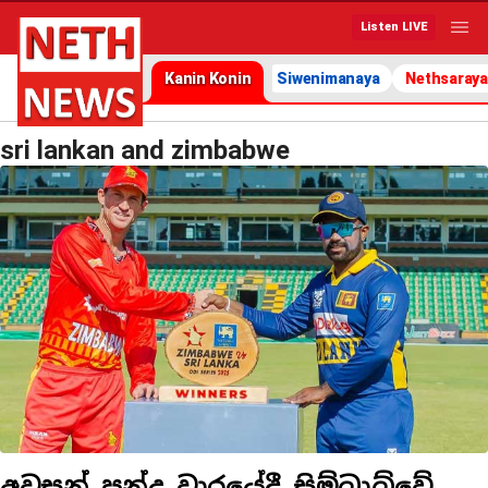
Listen LIVE
Kanin Konin
Siwenimanaya
Nethsaraya
sri lankan and zimbabwe
අවසන් පන්දු වාරයේදී සිම්බාබ්වේ