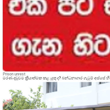
Prison unrest
මරණ දඩුවම ක්‍රියාත්මක කළ යුතු ද? බන්ධනාගාර ගැටුම් අස්සේ 