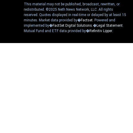
This material may not be published, broadcast, rewritten, or
redistributed. ©2025 Neth News Network, LLC. All rights
reserved. Quotes displayed in real-time or delayed by at least 15
minutes. Market data provided by�
Factset
. Powered and
implemented by�
FactSet Digital Solutions
.�
Legal Statement
.
Mutual Fund and ETF data provided by�
Refinitiv Lipper
.