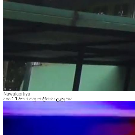
Nawalapitiya
වසර 17කට පසු මාලිමාව ලැබූ ජය