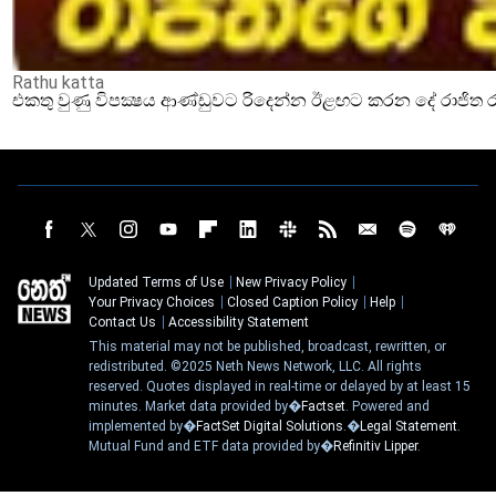
Rathu katta
එකතු වුණු විපක්‍ෂය ආණ්ඩුවට රිදෙන්න ඊළඟට කරන දේ රාජිත ර
Updated Terms of Use
New Privacy Policy
Your Privacy Choices
Closed Caption Policy
Help
Contact Us
Accessibility Statement
This material may not be published, broadcast, rewritten, or
redistributed. ©2025 Neth News Network, LLC. All rights
reserved. Quotes displayed in real-time or delayed by at least 15
minutes. Market data provided by�
Factset
. Powered and
implemented by�
FactSet Digital Solutions
.�
Legal Statement
.
Mutual Fund and ETF data provided by�
Refinitiv Lipper
.