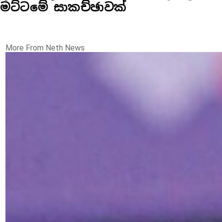
මට්ටමේ සාකච්ඡාවක්
More From Neth News