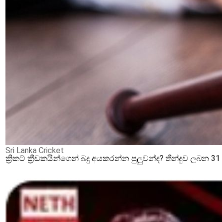
Sri Lanka Cricket
ක්‍රිකට් ක්‍රීඩකයින්ගෙන් බදු අයකරන්න පුලුවන්ද? තීන්දුව ලබන 3