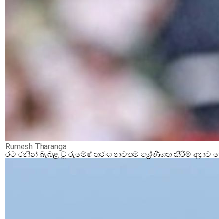
Rumesh Tharanga
රට රනින් බැබළ වූ රුමේෂ් තරංග නවතම ශ්‍රේණිගත කිරීම් අනු