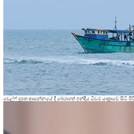
ඩෙල්ෆ් දූපත ආසන්නයේ දී බේරාගත් ඉන්දීය ධීවර යාත්‍රාවේ සිටි