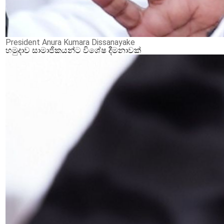
President Anura Kumara Dissanayake
හමුදාව සාමාජිකයන්ට විශේෂ දීමනාවක්