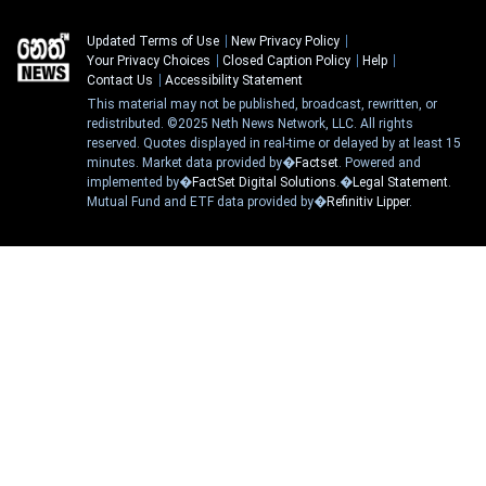
Updated Terms of Use
New Privacy Policy
Your Privacy Choices
Closed Caption Policy
Help
Contact Us
Accessibility Statement
This material may not be published, broadcast, rewritten, or
redistributed. ©2025 Neth News Network, LLC. All rights
reserved. Quotes displayed in real-time or delayed by at least 15
minutes. Market data provided by�
Factset
. Powered and
implemented by�
FactSet Digital Solutions
.�
Legal Statement
.
Mutual Fund and ETF data provided by�
Refinitiv Lipper
.