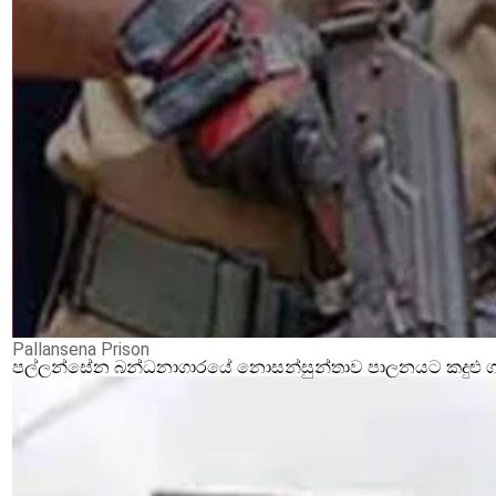
Pallansena Prison
පල්ලන්සේන බන්ධනාගාරයේ නොසන්සුන්තාව පාලනයට කදුළු ගෑස්