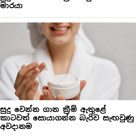
මාරයා
සුදු වෙන්න ගාන ක්‍රීම් ඇතුළේ
කාටවත් සොයාගන්න බැරිව සැඟවුණු
අවදානම