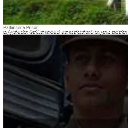
Pallansena Prison
පල්ලන්සේන බන්ධනාගාරයේ නොසන්සුන්තාව පාලනය කරන්න ආර