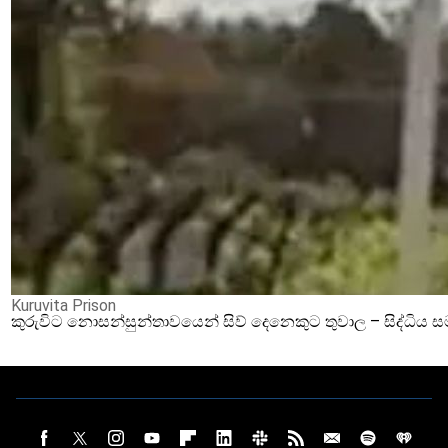
Kuruvita Prison
කුරුවිට නොසන්සුන්තාවයෙන් සිව් දෙනෙකුට තුවාල – සිද්ධිය 