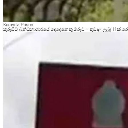
Kuruvita Prison
කුරුවිට බන්ධනාගාරයේ දෙදෙනෙකු මරුට – තුවාල ලැබූ 11ක් 