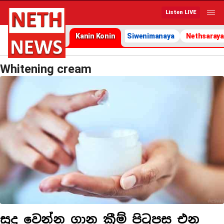
Listen LIVE
Kanin Konin
Siwenimanaya
Nethsaraya
Whitening cream
සුදු වෙන්න ගාන ක්‍රීම් පිටුපස එන