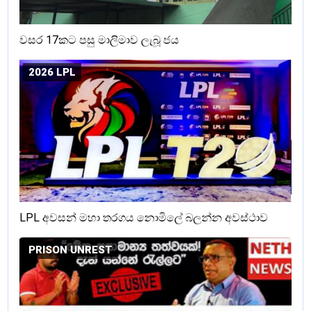
වසර 17කට පසු මාලිමාව ලැබූ ජය
2026 LPL
LPL අවසන් මහා තරගය නොමිලේ බලන්න අවස්ථාව
PRISON UNREST