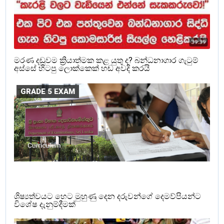
මරණ දඩුවම ක්‍රියාත්මක කළ යුතු ද? බන්ධනාගාර ගැටුම්
අස්සේ හිටපු ලොක්කෙක් හඬ අවදි කරයි
GRADE 5 EXAM
ශිෂ්‍යත්වයට හෙට මුහුණු දෙන දරුවන්ගේ දෙමව්පියන්ට
විශේෂ දැනුම්දීමක්