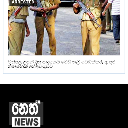
ARRESTED
වත්තල උපන් දින සාදයකට වෙඩි තැබූ වෙඩික්කරු ඇතුළු
තිදෙනෙක් අත්අඩංගුවට