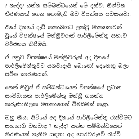
? නැද්ද? යන්න සම්බන්ධයෙන් මේ දක්වා නිශ්චිත
තීරණයක් ගෙන නොමැති බව විපක්ෂය පවසනවා.
ඊයේ දිනයේ දැඩි කතාබහට ලක්වූ මාතෘකාවක්
වූයේ විපක්ෂයේ මන්ත්‍රීවරුන් පාර්ලිමේන්තු සභාව
වර්ජනය කිරීමයි.
ඒ අනුව විපක්ෂයේ මන්ත්‍රීවරුන් අද දිනයේ
පාර්ලිමේන්තුවට යනවාදැයි බොහෝ දෙනෙකු බලා
සිටින කාරණයක්.
නෙත් නිවුස් ඒ සම්බන්ධයෙන් විපක්ෂයේ ප්‍රධාන
සංවිධායක පාර්ලිමේන්තු මන්ත්‍රී ගයන්ත
කරුණාතිලක මහතාගෙන් විමසීමක් කළා.
ඔහු කියා සිටියේ අද දිනයේ පාර්ලිමේන්තු රැස්වීමට
සහභාගි වනවාද ? නැද්ද? යන්න සම්බන්ධයෙන්
තීරණයක් ගැනීම සඳහා අද පෙරවරුවේ රැස්වී