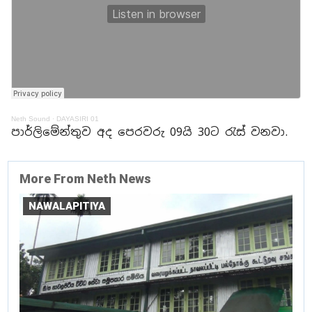
Neth Sound
·
DAYASIRI 01
පාර්ලිමේන්තුව අද පෙරවරු 09යි 30ට රැස් වනවා.
More From Neth News
NAWALAPITIYA