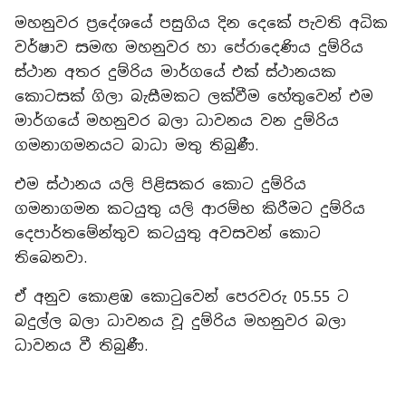
මහනුවර ප්‍රදේශයේ පසුගිය දින දෙකේ පැවති අධික
වර්ෂාව සමඟ මහනුවර හා පේරාදෙණිය දුම්රිය
ස්ථාන අතර දුම්රිය මාර්ගයේ එක් ස්ථානයක
කොටසක් ගිලා බැසීමකට ලක්වීම හේතුවෙන් එම
මාර්ගයේ මහනුවර බලා ධාවනය වන දුම්රිය
ගමනාගමනයට බාධා මතු තිබුණී.
එම ස්ථානය යලි පිළිසකර කොට දුම්රිය
ගමනාගමන කටයුතු යලි ආරම්භ කිරීමට දුම්රිය
දෙපාර්තමේන්තුව කටයුතු අවසවන් කොට
තිබෙනවා.
ඒ අනුව කොළඹ කොටුවෙන් පෙරවරු 05.55 ට
බදුල්ල බලා ධාවනය වූ දුම්රිය මහනුවර බලා
ධාවනය වී තිබුණී.