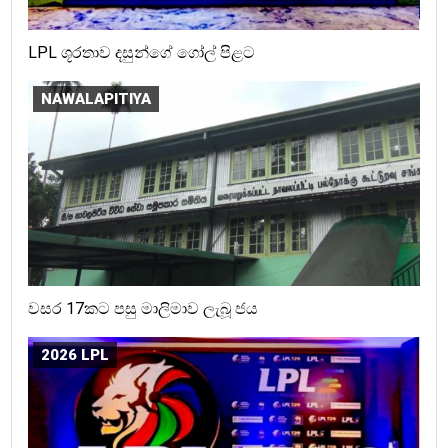
LPL ශූරතාව දසුන්ගේ ගෝල් පිළට
NAWALAPITIYA
වසර 17කට පසු මාලිමාව ලැබූ ජය
2026 LPL