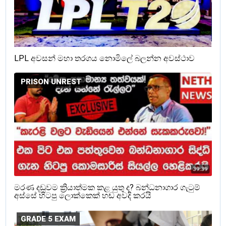
LPL අවසන් මහා තරගය නොමිලේ බලන්න අවස්ථාව
PRISON UNREST
මරණ දඩුවම ක්‍රියාත්මක කළ යුතු ද? බන්ධනාගාර ගැටුම්
අස්සේ හිටපු ලොක්කෙක් හඬ අවදි කරයි
GRADE 5 EXAM