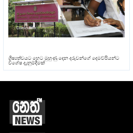
ශිෂ්‍යත්වයට හෙට මුහුණු දෙන දරුවන්ගේ දෙමව්පියන්ට
විශේෂ දැනුම්දීමක්