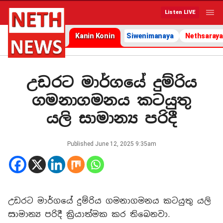
Listen LIVE
Kanin Konin
Siwenimanaya
Nethsaraya
උඩරට මාර්ගයේ දුම්රිය
ගමනාගමනය කටයුතු
යලි සාමාන්‍ය පරිදී
Published
June 12, 2025 9:35am
උඩරට මාර්ගයේ දුම්රිය ගමනාගමනය කටයුතු යලි
සාමාන්‍ය පරිදී ක්‍රියාත්මක කර තිබෙනවා.