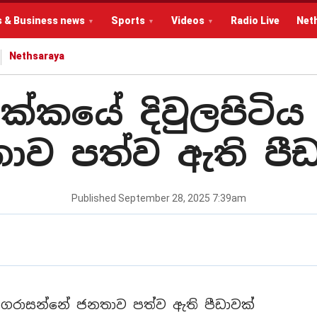
s & Business news
Sports
Videos
Radio Live
Net
Nethsaraya
්‍රික්කයේ දිවුලපිට
ාව පත්ව ඇති පීඩ
Published
September 28, 2025 7:39am
ිය නගරාසන්නේ ජනතාව පත්ව ඇති පීඩාවක්