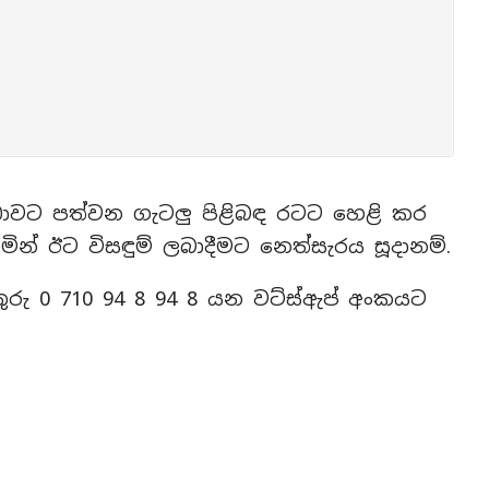
වට පත්වන ගැටලු පිළිබඳ රටට හෙළි කර
න් ඊට විසඳුම් ලබාදීමට නෙත්සැරය සූදානම්.
ුරු 0 710 94 8 94 8 යන වට්ස්ඇප් අංකයට