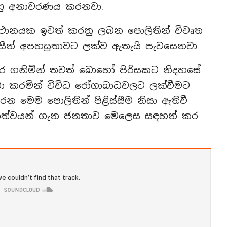
ුණු අනාවරණය කරනවා.
 ස්ථානයක ඉවත් කරනු ලබන පොලිතින් විවෘත
ේශවාසීන් අපහසුතාවට ලක්ව ඇතැයි පැවසෙනවා
ි කර ගනිමින් තවත් බොහෝ පිරිසකට නිදහසේ
ධා කරමින් විවිධ රෝගාබාධවලට ලක්වීමට
රන මෙම පොලිතින් පිළිස්සීම නිසා ඇතිවී
 තත්වයන් ගැන ජනතාව මෙලෙස සඳහන් කර