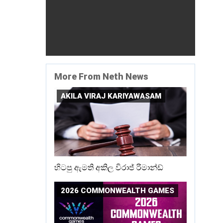
More From Neth News
AKILA VIRAJ KARIYAWASAM
හිටපු ඇමති අකිල විරාජ් රිමාන්ඩ්
2026 COMMONWEALTH GAMES