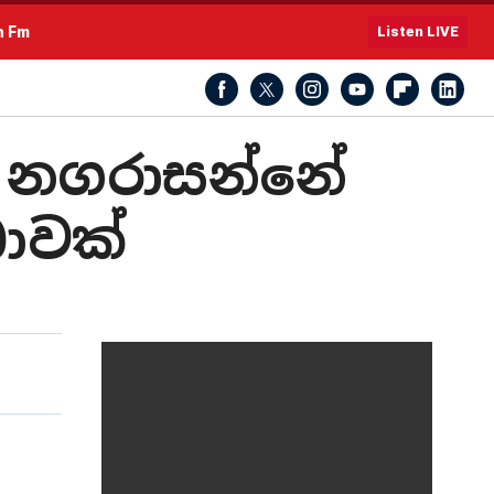
h Fm
Listen LIVE
ිය නගරාසන්නේ
ාවක්