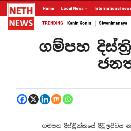
Home
Local News
International new
TRENDING
Kanin Konin
Siwenimanaya
ගම්පහ දිස්ත
ජනත
ගම්පහ දිස්ත්‍රික්කයේ දිවුලපිට