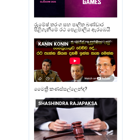
රුමේෂ් තරංග සහ පාලිත බණ්ඩාර
පිළිගැනීමේ රථ පෙළපාලිය ඇරඹෙයි
KAṆIN KOṆIN
මෛත්‍රී කණස්සල්ලෙන්ද?
SHASHINDRA RAJAPAKSA