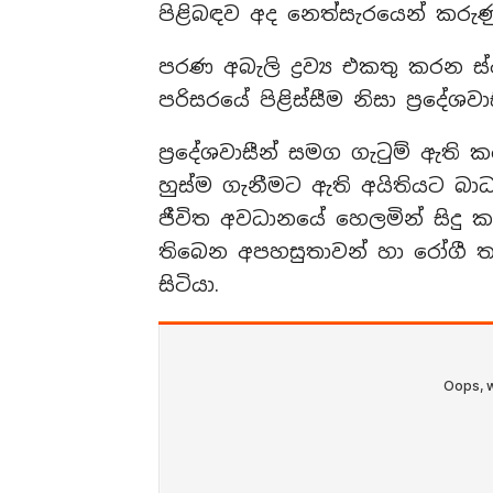
පිළිබඳව අද නෙත්සැරයෙන් කර
පරණ අබැලි ද්‍රව්‍ය එකතු කරන
පරිසරයේ පිළිස්සීම නිසා ප්‍රද
ප්‍රදේශවාසීන් සමග ගැටුම් ඇත
හුස්ම ගැනීමට ඇති අයිතියට බා
ජීවිත අවධානයේ හෙලමින් සිදු ක
තිබෙන අපහසුතාවන් හා රෝගී
සිටියා.