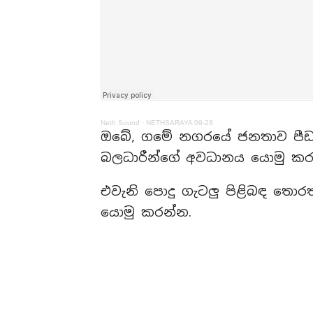
Neth Sound
·
NETHSARAYA 09-28
ඔබේ, ගමේ නගරයේ ජනතාව පීඩා
බලධාරීන්ගේ අවධානය යොමු කරමි
එවැනි පොදු ගැටලු පිළිබඳ තොරත
යොමු කරන්න.