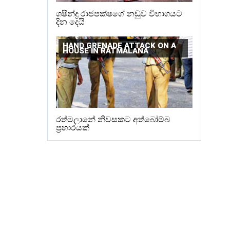
ශෂීන්ද්‍ර රාජපක්ෂගේ නඩුව විභාගයට
දින දෙයි
HAND GRENADE ATTACK ON A
HOUSE IN RATMALANA
රත්මලානේ නිවසකට අත්බෝම්බ
ප්‍රහාරයක්