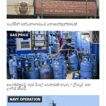
මැගසින් බන්ධනාගාරයේ නොසන්සුන්තාවක්
GAS PRICE
අගෝස්තුවේ ගෑස් මිලේ වෙනසක් නැහැ – ලිට්‍රෝ සහ
ලාෆ්ස් කියයි
NAVY OPERATION