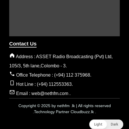
Contact Us
Address : ASSET Radio Broadcasting (Pvt) Ltd,
105/3, 5th lane,Colombo - 3.
Office Telephone : (+94) 112 375968.
Hot Line : (+94) 112553363.
Email : web@nethfm.com .
Copyright © 2025 by nethfm .lk | All rights reserved
.Technology Partner Cloudbuzz.lk .
Light
Light
Dark
Dark