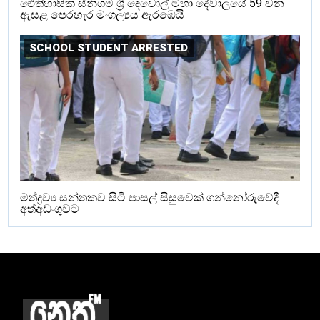
ඓතිහාසික සීනිගම ශ්‍රී දෙවොල් මහා දේවාලයේ 59 වන
ඇසළ පෙරහැර මංගල්‍යය ඇරඹෙයි
SCHOOL STUDENT ARRESTED
මත්ද්‍රව්‍ය සන්තකව සිටි පාසල් සිසුවෙක් ගන්නෝරුවේදී
අත්අඩංගුවට