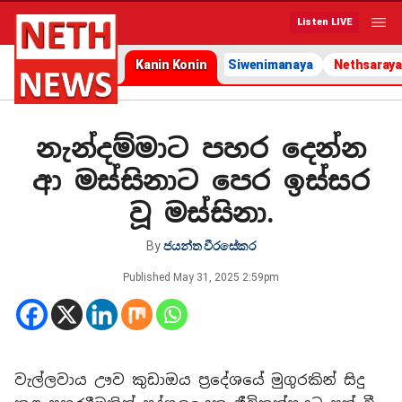
Listen LIVE
Kanin Konin
Siwenimanaya
Nethsaraya
නැන්දම්මාට පහර දෙන්න
ආ මස්සිනාට පෙර ඉස්සර
වූ මස්සිනා.
By
ජයන්ත වීරසේකර
Published
May 31, 2025 2:59pm
වැල්ලවාය ඌව කුඩාඔය ප්‍රදේශයේ මුගුරකින් සිදු