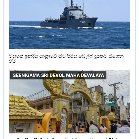
මුදාගත් ඉන්දීය යාත්‍රාවේ සිටි පිරිස ඩෙල්ෆ් දූපතට රැගෙන
එයි
SEENIGAMA SRI DEVOL MAHA DEVALAYA