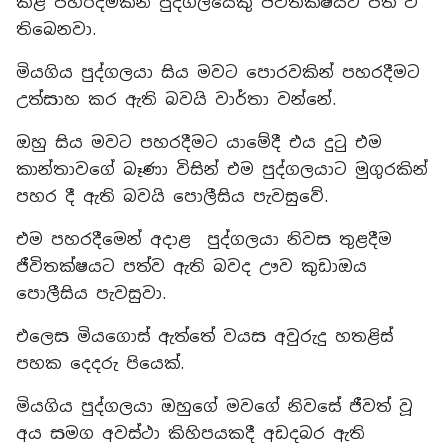
කළ පහරදීමකින් පුද්ගලයෙකු ජීවිතක්ෂයට පත් වී
තිබෙනවා.
මියගිය පුද්ගලයා සිය මවට පොරවකින් පහරදීමට
උත්සාහ කර ඇති බවයි වාර්තා වන්නේ.
ඔහු සිය මවට පහරදීමට යාමේදී එය දුටු එම
කාන්තාවගේ බෑණා විසින් එම පුද්ගලයාට මුගුරකින්
පහර දී ඇති බවයි පොලීසිය පැවසුවේ.
එම පහරදීමෙන් අදාළ පුද්ගලයා නිවස තුළදීම
ජීවිතක්ෂයට පත්ව ඇති බවද ඌව කුඩාඔය
පොලීසිය පැවසුවා.
එලෙස මියගොස් ඇත්තේ වයස අවුරුදු හතළිස්
පහක දෙදරු පියෙක්.
මියගිය පුද්ගලයා ඔහුගේ මවගේ නිවසේ ජීවත් වූ
අය සමග අවස්ථා කිහිපයකදී අඩදබර ඇති