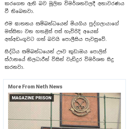
කරගෙන ඇති බව මූලික විමර්ශනවලදී අනාවරණය
වී තිබෙනවා.
එම ඝාතනය සම්බන්ධයෙන් මියගිය පුද්ගලායාගේ
මස්සිනා වන හතළිස් පස් හැවිරිදි අයෙක්
අත්අඩංගුවට ගත් බවයි පොලීසිය පැවසුවේ.
සිද්ධිය සම්බන්ධයෙන් ඌව කුඩාඔය පොලිස්
ස්ථානයේ නිලධාරීන් විසින් වැඩිදුර විමර්ශන සිදු
කරනවා.
More From Neth News
MAGAZINE PRISON