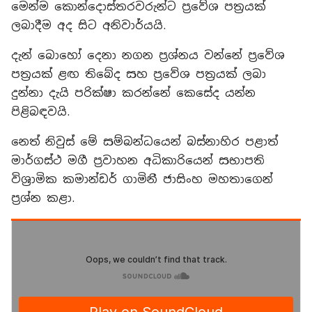
මෙන්ම කොන්දොස්තරවරුන්ට ප්‍රවේශ පත්‍රයක්
ලබාදීම අද සිට අනිවාර්යයි.
දැන් බොහෝ දෙනා නගන ප්‍රශ්නය වන්නේ ප්‍රවේශ
පත්‍රයක් ළඟ තිබේද සහ ප්‍රවේශ පත්‍රයක් ලබා
දුන්නා දැයි පරික්ෂා කරන්නේ කෙසේද යන්න
පිළිබඳවයි.
නෙත් නිවුස් මේ සම්බන්ධයෙන් බස්නාහිර පළාත්
මාර්ගස්ථ මගී ප්‍රවාහන අධිකාරියෙන් සභාපති
විශ්‍රාමික කමාන්ඩර් ගාමිනී ජාසිංහ මහතාගෙන්
ප්‍රශ්න කළා.