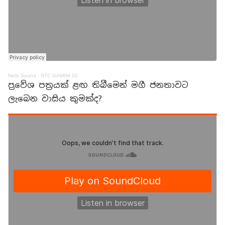
Neth Sound
·
NTC GAMINI 02
ප්‍රවේශ පත්‍රයක් ළඟ තිබීමෙන් මගී ජනතාවට
ලැබෙන වාසිය කුමක්ද?