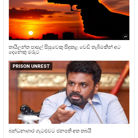
තායිලන්ත පාසල් සිසුවෙකු සිදුකළ වෙඩි තැබීමකින් අට
දෙනෙකු මරුට
PRISON UNREST
බන්ධනාගාර ගැටළුවට ජනපති අත තබයි