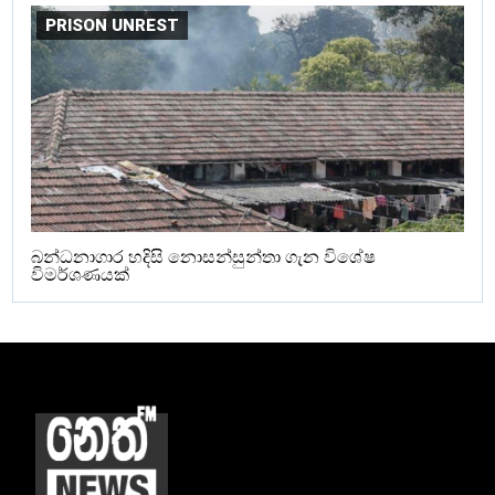
PRISON UNREST
බන්ධනාගාර හදිසි නොසන්සුන්තා ගැන විශේෂ
විමර්ශණයක්