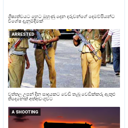
ශිෂ්‍යත්වයට හෙට මුහුණු දෙන දරුවන්ගේ දෙමව්පියන්ට
විශේෂ දැනුම්දීමක්
ARRESTED
වත්තල උපන් දින සාදයකට වෙඩි තැබූ වෙඩික්කරු ඇතුළු
තිදෙනෙක් අත්අඩංගුවට
A SHOOTING