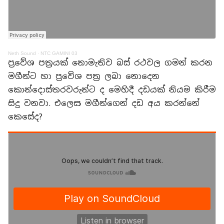
Neth Sound
·
NTC GAMINI 03
ප්‍රවේශ පත්‍රයක් නොමැතිව බස් රථවල ගමන් කරන
මගීන්ට හා ප්‍රවේශ පත්‍ර ලබා නොදෙන
කොන්දොස්තරවරුන්ට ද මෙහිදී දඩයක් නියම කිරීම
සිදු වනවා. එලෙස මගීන්ගෙන් දඩ අය කරන්නේ
කෙසේද?