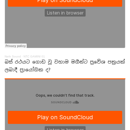
Neth Sound
·
NTC GAMINI 01
බස් රථයට ගොඩ වූ වහාම මගීන්ට ප්‍රවේශ පත්‍රයක්
ලබාදී ප්‍රායෝගික ද?