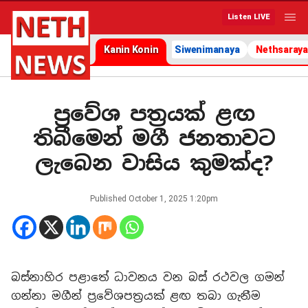
Listen LIVE
Kanin Konin
Siwenimanaya
Nethsaraya
ප්‍රවේශ පත්‍රයක් ළඟ
තිබීමෙන් මගී ජනතාවට
ලැබෙන වාසිය කුමක්ද?
Published
October 1, 2025 1:20pm
බස්නාහිර පළාතේ ධාවනය වන බස් රථවල ගමන්
ගන්නා මගීන් ප්‍රවේශපත්‍රයක් ළඟ තබා ගැනීම