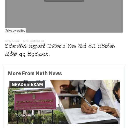
Neth Sound
·
NTC GAMINI 04
බස්නාහිර පළාතේ ධාවනය වන බස් රථ පරික්ෂා
කිරීම අද සිදුවනවා.
More From Neth News
GRADE 5 EXAM