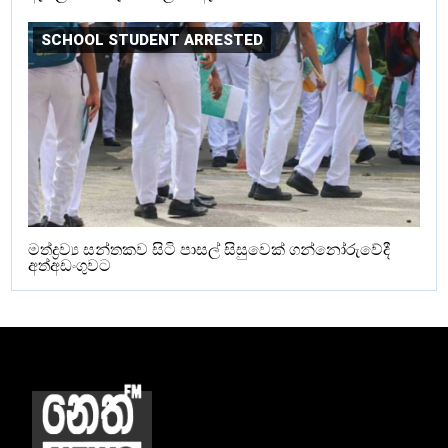
SCHOOL STUDENT ARRESTED
මත්ද්‍රව්‍ය සන්තකව සිටි පාසල් සිසුවෙක් ගන්නෝරුවේදී
අත්අඩංගුවට