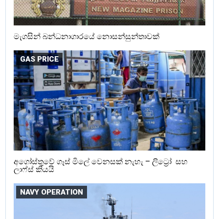
මැගසින් බන්ධනාගාරයේ නොසන්සුන්තාවක්
GAS PRICE
අගෝස්තුවේ ගෑස් මිලේ වෙනසක් නැහැ – ලිට්‍රෝ සහ
ලාෆ්ස් කියයි
NAVY OPERATION