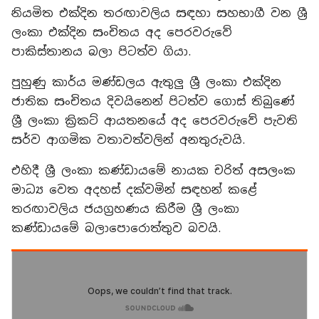
නියමිත එක්දින තරඟාවලිය සඳහා සහභාගී වන ශ්‍රී
ලංකා එක්දින සංචිතය අද පෙරවරුවේ
පාකිස්තානය බලා පිටත්ව ගියා.
පුහුණු කාර්ය මණ්ඩලය ඇතුලු ශ්‍රී ලංකා එක්දින
ජාතික සංචිතය දිවයිනෙන් පිටත්ව ගොස් තිබුණේ
ශ්‍රී ලංකා ක්‍රිකට් ආයතනයේ අද පෙරවරුවේ පැවති
සර්ව ආගමික වතාවත්වලින් අනතුරුවයි.
එහිදී ශ්‍රී ලංකා කණ්ඩායමේ නායක චරිත් අසලංක
මාධ්‍ය වෙත අදහස් දක්වමින් සඳහන් කළේ
තරඟාවලිය ජයග්‍රහණය කිරීම ශ්‍රී ලංකා
කණ්ඩායමේ බලාපොරොත්තුව බවයි.