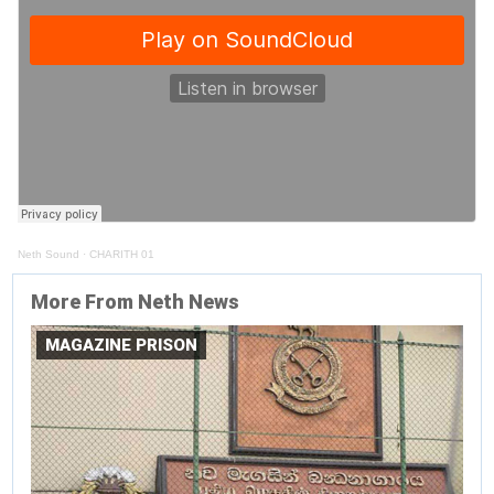
Neth Sound
·
CHARITH 01
More From Neth News
MAGAZINE PRISON