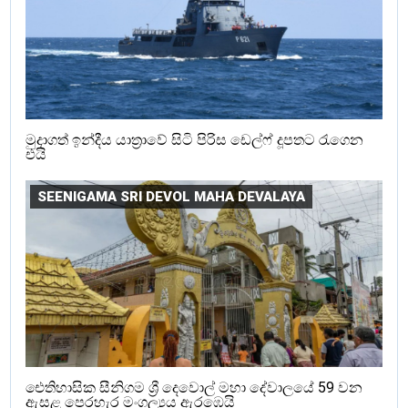
මුදාගත් ඉන්දීය යාත්‍රාවේ සිටි පිරිස ඩෙල්ෆ් දූපතට රැගෙන
එයි
SEENIGAMA SRI DEVOL MAHA DEVALAYA
ඓතිහාසික සීනිගම ශ්‍රී දෙවොල් මහා දේවාලයේ 59 වන
ඇසළ පෙරහැර මංගල්‍යය ඇරඹෙයි