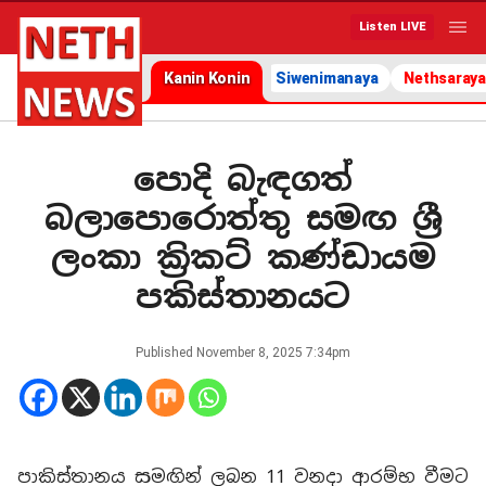
Listen LIVE
Kanin Konin
Siwenimanaya
Nethsaraya
පොදි බැඳගත්
බලාපොරොත්තු සමඟ ශ්‍රී
ලංකා ක්‍රිකට් කණ්ඩායම
පකිස්තානයට
Published
November 8, 2025 7:34pm
පාකිස්තානය සමඟින් ලබන 11 වනදා ආරම්භ වීමට