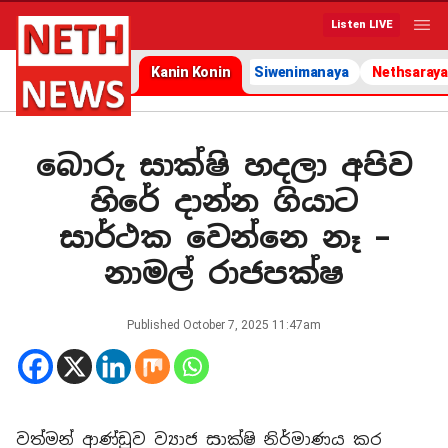
Listen LIVE
Kanin Konin
Siwenimanaya
Nethsaraya
බොරු සාක්ෂි හදලා අපිව
හිරේ දාන්න ගියාට
සාර්ථක වෙන්නෙ නෑ –
නාමල් රාජපක්ෂ
Published
October 7, 2025 11:47am
වත්මන් ආණ්ඩුව ව්‍යාජ සාක්ෂි නිර්මාණය කර