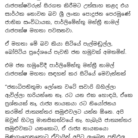
රාජපක්ෂවරුන් සිරගත කිරීමට උත්සාහ කළද එය
සාර්ථක නොවන බව ශ්‍රී ලංකා පොදුජන පෙරමුණේ
ජාතික සංවිධායක, පාර්ලිමේන්තු මන්ත්‍රී නාමල්
රාජපක්ෂ මහතා පවසනවා.
ඒ මහතා මේ බව කියා සිටියේ පැල්මඬුල්ල,
බෝපිටිය ප්‍රදේශයේ පැවති ජන හමුවක් අමතමින්.
එම ජන හමුවේදී පාර්ලිමේන්තු මන්ත්‍රී නාමල්
රාජපක්ෂ මහතා සඳහන් කර සිටියේ මෙවැන්නක්
“ජනාධිපතිතුමා ලෝකෙ වටේ සවාරි ගිහිල්ලා
ඇවිල්ලා හරියන්නෙ නෑ. රට යන එක හොඳයි, ඒකෙ
ප්‍රශ්නයක් නෑ, රාජ්‍ය නායකයා රට නියෝජනය
කරමින් ජාත්‍යන්තර සමුළුවලට යන්න ඕනෙ. අපි
ඔවුන් හිටපු මානසිකත්වයේ නෑ. හැබැයි ජාත්‍යන්තර
සමුළුවකට යනකොට, ඒ රාජ්‍ය නායකයො
මුණගැහෙනකොට ඒවායින් අපිට ලැබෙන ප්‍රතිඵල