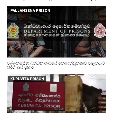
PALLANSENA PRISON
පල්ලන්සේන බන්ධනාගාරයේ නොසන්සුන්තාව පාලනයට
කදුළු ගෑස් ප්‍රහාර
KURUVITA PRISON