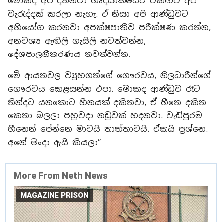
මොකද අපි දන්නවා හෘදසාක්ෂියට එකඟව අපි
වැරැද්දක් කරලා නැහැ. ඒ නිසා අපි ආණ්ඩුවට
අභියෝග කරනවා අපක්ෂපාතීව පරීක්ෂණ කරන්න,
අනවශ්‍ය ඇඟිලි ගැසිලි නවත්වන්න,
දේශපාලනීකරණය නවත්වන්න.
මේ ආයනවල ව්‍යුහගන්ගේ ගෞරවය, නිලධාරීන්ගේ
ගෞරවය කෙළසන්න එපා. මොකද ආණ්ඩුව රෑට
නින්දට යනකොට හීනයක් දකිනවා, ඒ හීනෙ දකින
කෙනා බලලා පහුවදා නඩුවක් හදනවා. වැඩිපුරම
හීනෙන් පේන්නෙ මාවයි තාත්තාවයි. ඒකයි ප්‍රශ්නෙ.
අනේ මංදා ඇයි කියලා”
More From Neth News
MAGAZINE PRISON