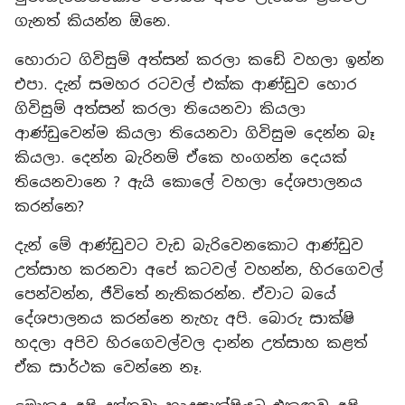
ගැනත් කියන්න ඕනෙ.
හොරාට ගිවිසුම් අත්සන් කරලා කඩේ වහලා ඉන්න
එපා. දැන් සමහර රටවල් එක්ක ආණ්ඩුව හොර
ගිවිසුම් අත්සන් කරලා තියෙනවා කියලා
ආණ්ඩුවෙන්ම කියලා තියෙනවා ගිවිසුම දෙන්න බෑ
කියලා. දෙන්න බැරිනම් ඒකෙ හංගන්න දෙයක්
තියෙනවානෙ ? ඇයි කොලේ වහලා දේශපාලනය
කරන්නෙ?
දැන් මේ ආණ්ඩුවට වැඩ බැරිවෙනකොට ආණ්ඩුව
උත්සාහ කරනවා අපේ කටවල් වහන්න, හිරගෙවල්
පෙන්වන්න, ජීවිතේ නැතිකරන්න. ඒවාට බයේ
දේශපාලනය කරන්නෙ නැහැ අපි. බොරු සාක්ෂි
හදලා අපිව හිරගෙවල්වල දාන්න උත්සාහ කළත්
ඒක සාර්ථක වෙන්නෙ නෑ.