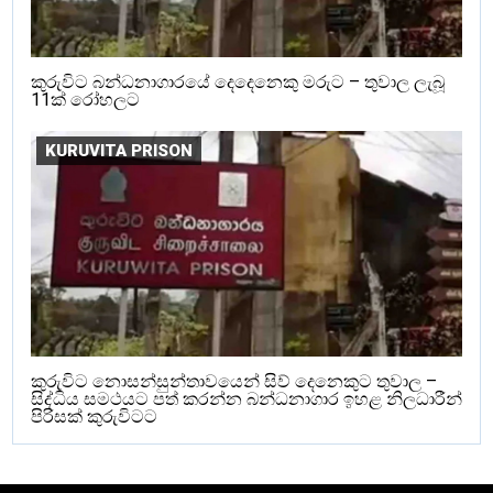
කුරුවිට බන්ධනාගාරයේ දෙදෙනෙකු මරුට – තුවාල ලැබූ
11ක් රෝහලට
KURUVITA PRISON
කුරුවිට නොසන්සුන්තාවයෙන් සිව් දෙනෙකුට තුවාල –
සිද්ධිය සමථයට පත් කරන්න බන්ධනාගාර ඉහළ නිලධාරීන්
පිරිසක් කුරුවිටට