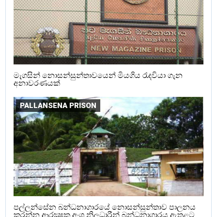
මැගසින් නොසන්සුන්තාවයෙන් මියගිය රැදවියා ගැන
අනාවරණයක්
PALLANSENA PRISON
පල්ලන්සේන බන්ධනාගාරයේ නොසන්සුන්තාව පාලනය
කරන්න ආරක්‍ෂක අංශ නිලධාරීන් බන්ධනාගාරය ඇතුළට