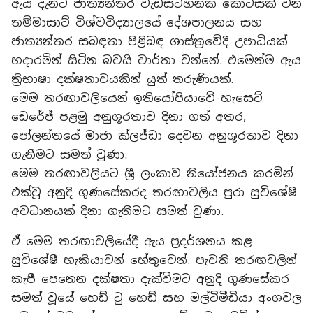
ඇය දැනට ජාත්‍යන්තර වැඩසටහනක කොටසක් වන
තම්මාසාට් විශ්වවිද්‍යාලයේ දේශපාලනය සහ
ජාත්‍යන්තර සබඳතා පිළිබඳ ශාස්ත්‍රවේදී උපාධියක්
හදාරමින් සිටින බවයි වාර්තා වන්නේ. එමෙන්ම ඇය
ත්‍රිභාෂා දක්ෂතාවයකින් යුත් තරුණියක්.
මෙම තරඟාවලියෙන් ඉතියෝපියාවේ හැසෙට්
ඩෙරේජ් පළමු අනුශූරතාව දිනා ගත් අතර,
පෝලන්තයේ මාජා ක්ලජ්ඩා දෙවන අනුශූරතාව දිනා
ගැනීමට සමත් වුණා.
මෙම තරඟාවලියට ශ්‍රී ලංකාව නියෝජනය කරමින්
එක්වූ අනුදි ගුණසේකරද තරඟාවලිය පුරා සුවිශේෂී
අවධානයක් දිනා ගැනීමට සමත් වුණා.
ඒ මෙම තරඟාවලියේදී ඇය ප්‍රදර්ශනය කළ
සුවිශේෂී හැකියාවන් හේතුවෙන්. පැවති තරඟවලින්
කැපී පෙනෙන දක්ෂතා දැක්වීමට අනුදි ගුණසේකර
සමත් වූයේ හෙඩ් ටු හෙඩ් සහ මල්ටිමීඩියා අංශවල