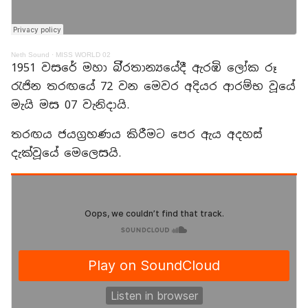
Neth Sound
·
MISS WORLD 02
1951 වසරේ මහා බි්‍රතාන්‍යයේදී ඇරඹි ලෝක රූ
රැජින තරඟයේ 72 වන මෙවර අදියර ආරම්භ වූයේ
මැයි මස 07 වැනිදායි.
තරඟය ජයග්‍රහණය කිරීමට පෙර ඇය අදහස්
දැක්වූයේ මෙලෙසයි.