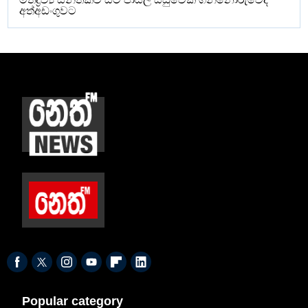
අත්අඩංගුවට
Popular category