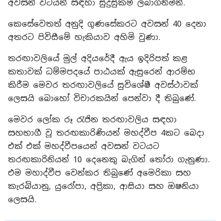
අවසන් වටයන් සඳහා සුදුසුකම් ලබාගනිමින්.
කෙසේවෙතත් අනුදි ගුණසේකරට අවසන් 40 දෙනා
අතරට පිවිසීමේ හැකියාව අහිමි වුණා.
තරඟාවලියේ මුල් අදියරේදී ඇය ඉදිරිපත් කළ
කතාවක් ධම්මපදයේ පාඨයක් ඇසුරෙන් ආරම්භ
කිරීම මෙවර තරඟාවලියේ සුවිශේෂී අවස්ථාවක්
ලෙසයි බොහෝ විචාරකයින් පෙන්වා දී තිබුණේ.
මෙවර ලෝක රූ රැජින තරඟාවලිය සඳහා
සහභාගී වූ තරඟකාරිණියන් මහද්වීප 4කට බෙදා
එක් එක් මහද්වීපයෙන් අවසන් වටයට
තරඟකාරිනියන් 10 දෙනෙකු බැගින් තෝරා ගැනුණා.
එම මහාද්වීප වෙන්කර තිබුණේ අමෙරිකා සහ
කැරබියානු, යුරෝපා, අප්‍රිකා, ආසියා සහ ඔෂනියා
ලෙසයි.