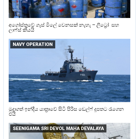
අගෝස්තුවේ ගෑස් මිලේ වෙනසක් නැහැ – ලිට්‍රෝ සහ
ලාෆ්ස් කියයි
NAVY OPERATION
මුදාගත් ඉන්දීය යාත්‍රාවේ සිටි පිරිස ඩෙල්ෆ් දූපතට රැගෙන
එයි
SEENIGAMA SRI DEVOL MAHA DEVALAYA