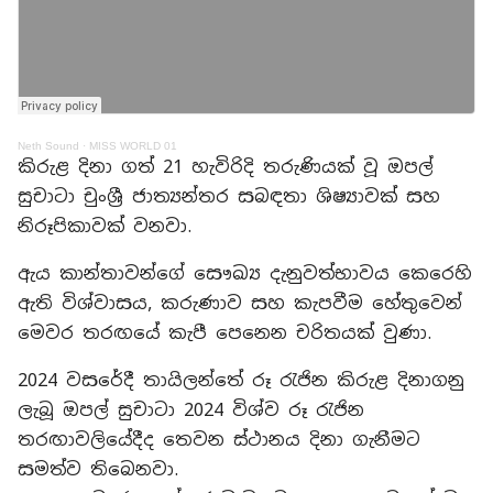
Neth Sound
·
MISS WORLD 01
කිරුළ දිනා ගත් 21 හැවිරිදි තරුණියක් වූ ඔපල්
සුචාටා චුංශ්‍රී ජාත්‍යන්තර සබඳතා ශිෂ්‍යාවක් සහ
නිරූපිකාවක් වනවා.
ඇය කාන්තාවන්ගේ සෞඛ්‍ය දැනුවත්භාවය කෙරෙහි
ඇති විශ්වාසය, කරුණාව සහ කැපවීම හේතුවෙන්
මෙවර තරඟයේ කැපී පෙනෙන චරිතයක් වුණා.
2024 වසරේදී තායිලන්තේ රූ රැජින කිරුළ දිනාගනු
ලැබූ ඔපල් සුචාටා 2024 විශ්ව රූ රැජින
තරඟාවලියේදීද තෙවන ස්ථානය දිනා ගැනීමට
සමත්ව තිබෙනවා.