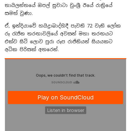
තායිලන්තයේ ඔපල් සුචාටා චුංශ්‍රී ඊයේ රාත්‍රියේ
සමත් වුණා.
ඒ, ඉන්දියාවේ හයිද්‍රාබාද්හිදී පැවති 72 වැනි ලෝක
රූ රැජින තරඟාවලියේ අවසන් මහා තරඟයට
එක්ව සිටි ලොව පුරා රූප රාජිනියන් සියයකට
අධික පිරිසක් අතරෙන්.