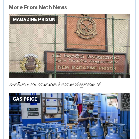
More From Neth News
MAGAZINE PRISON
මැගසින් බන්ධනාගාරයේ නොසන්සුන්තාවක්
GAS PRICE