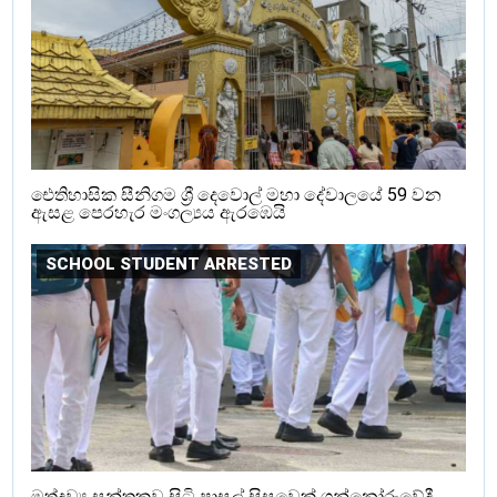
ඓතිහාසික සීනිගම ශ්‍රී දෙවොල් මහා දේවාලයේ 59 වන
ඇසළ පෙරහැර මංගල්‍යය ඇරඹෙයි
SCHOOL STUDENT ARRESTED
මත්ද්‍රව්‍ය සන්තකව සිටි පාසල් සිසුවෙක් ගන්නෝරුවේදී