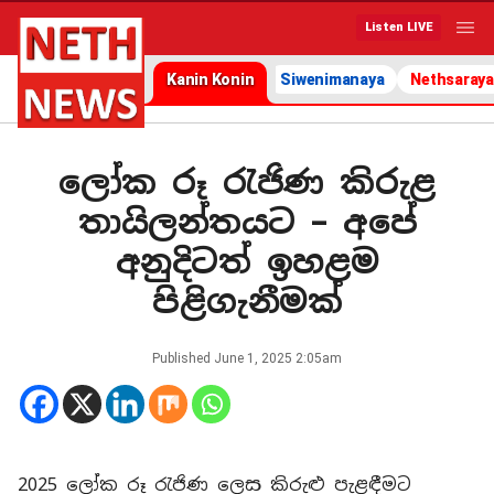
Listen LIVE
Kanin Konin
Siwenimanaya
Nethsaraya
ලෝක රූ රැජිණ කිරුළ
තායිලන්තයට – අපේ
අනුදිටත් ඉහළම
පිළිගැනීමක්
Published
June 1, 2025 2:05am
2025 ලෝක රූ රැජිණ ලෙස කිරුළු පැළඳීමට