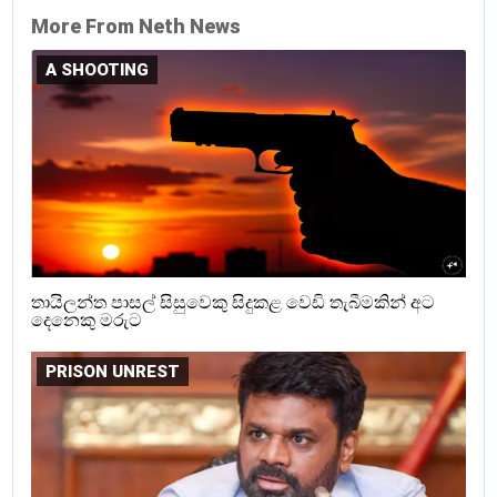
More From Neth News
A SHOOTING
තායිලන්ත පාසල් සිසුවෙකු සිදුකළ වෙඩි තැබීමකින් අට
දෙනෙකු මරුට
PRISON UNREST