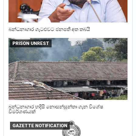
බන්ධනාගාර ගැටළුවට ජනපති අත තබයි
PRISON UNREST
බන්ධනාගාර හදිසි නොසන්සුන්තා ගැන විශේෂ
විමර්ශණයක්
GAZETTE NOTIFICATION