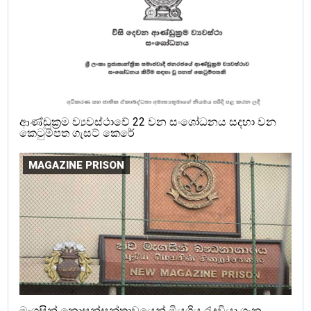
ආණ්ඩුක්‍රම ව්‍යවස්ථාවේ 22 වන සංශෝධනය සදහා වන
කෙටුම්පත ගැසට් කෙරේ
MAGAZINE PRISON
මැගසින් නොසන්සුන්තාවයෙන් මියගිය රැදවියා ගැන