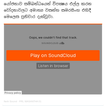
යෝජනාව සම්බන්ධයෙන් විපක්‍ෂය එල්ල කරන
චෝදනාවලට අමාත්‍ය වසන්ත සමරසිංහ එහිදී
මෙලෙස ප්‍රතිචාර දැක්වූවා.
Neth Sound
·
PRL WASANTHA 01