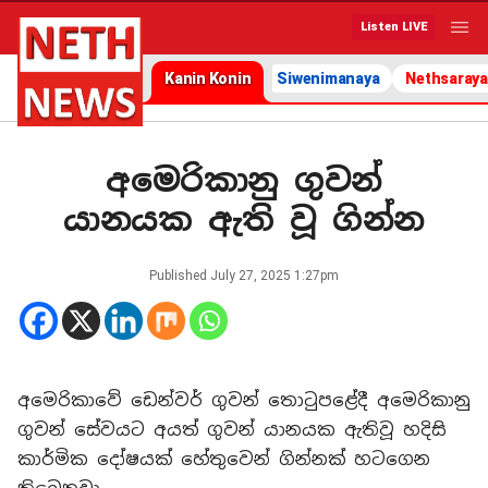
Listen LIVE
Kanin Konin
Siwenimanaya
Nethsaraya
අමෙරිකානු ගුවන්
යානයක ඇති වූ ගින්න
Published
July 27, 2025 1:27pm
අමෙරිකාවේ ඩෙන්වර් ගුවන් තොටුපළේදී අමෙරිකානු
ගුවන් සේවයට අයත් ගුවන් යානයක ඇතිවූ හදිසි
කාර්මික දෝෂයක් හේතුවෙන් ගින්නක් හටගෙන