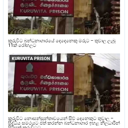
කුරුවිට බන්ධනාගාරයේ දෙදෙනෙකු මරුට – තුවාල ලැබූ
11ක් රෝහලට
KURUVITA PRISON
කුරුවිට නොසන්සුන්තාවයෙන් සිව් දෙනෙකුට තුවාල –
සිද්ධිය සමථයට පත් කරන්න බන්ධනාගාර ඉහළ නිලධාරීන්
පිරිසක් කුරුවිටට