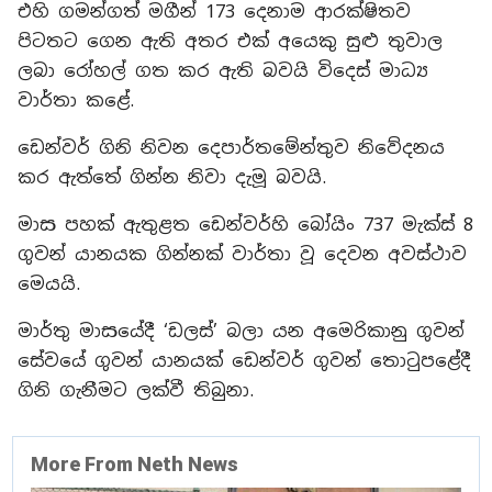
එහි ගමන්ගත් මගීන් 173 දෙනාම ආරක්ෂිතව
පිටතට ගෙන ඇති අතර එක් අයෙකු සුළු තුවාල
ලබා රෝහල් ගත කර ඇති බවයි විදෙස් මාධ්‍ය
වාර්තා කළේ.
ඩෙන්වර් ගිනි නිවන දෙපාර්තමේන්තුව නිවේදනය
කර ඇත්තේ ගින්න නිවා දැමූ බවයි.
මාස පහක් ඇතුළත ඩෙන්වර්හි බෝයිං 737 මැක්ස් 8
ගුවන් යානයක ගින්නක් වාර්තා වූ දෙවන අවස්ථාව
මෙයයි.
මාර්තු මාසයේදී ‘ඩලස්’ බලා යන අමෙරිකානු ගුවන්
සේවයේ ගුවන් යානයක් ඩෙන්වර් ගුවන් තොටුපළේදී
ගිනි ගැනීමට ලක්වී තිබුනා.
More From Neth News