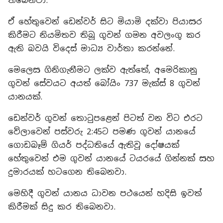
තිබෙනවා.
ඒ හේතුවෙන් ඩෙන්වර් සිට මියාමි දක්වා පියාසර
කිරීමට නියමිතව තිබූ ගුවන් ගමන අවලංගු කර
ඇති බවයි විදෙස් මාධ්‍ය වාර්තා කරන්නේ.
මෙලෙස ගිනිගැනීමට ලක්ව ඇත්තේ, අමෙරිකානු
ගුවන් සේවයට අයත් බෝයිං 737 මැක්ස් 8 ගුවන්
යානයක්.
ඩෙන්වර් ගුවන් තොටුපළෙන් පිටත් වන විට එරට
වේලාවෙන් පස්වරු 2:45ට පමණ ගුවන් යානයේ
ගොඩබෑම් ගියර් පද්ධතියේ ඇතිවූ දෝෂයක්
හේතුවෙන් එම ගුවන් යානයේ ටයරයේ ගින්නක් සහ
දුමාරයක් හටගෙන තිබෙනවා.
මෙහිදී ගුවන් යානය ධාවන පථයෙන් හදිසි ඉවත්
කිරීමක් සිදු කර තිබෙනවා.