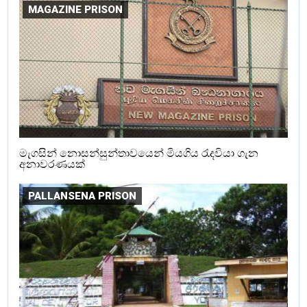
MAGAZINE PRISON
මැගසින් නොසන්සුන්තාවයෙන් මියගිය රැදවියා ගැන
අනාවරණයක්
PALLANSENA PRISON