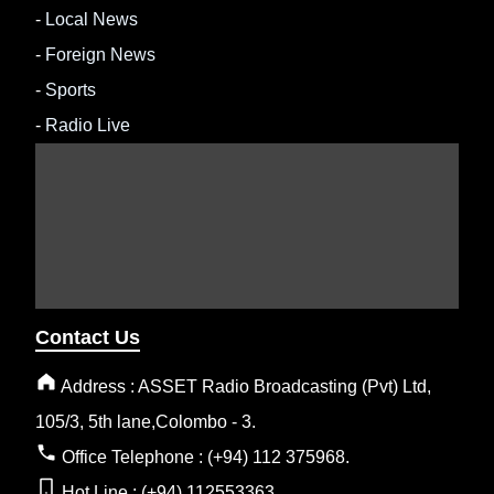
-
Local News
-
Foreign News
-
Sports
-
Radio Live
Contact Us
Address : ASSET Radio Broadcasting (Pvt) Ltd,
105/3, 5th lane,Colombo - 3.
Office Telephone : (+94) 112 375968.
Hot Line : (+94) 112553363.