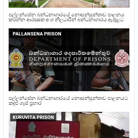
පල්ලන්සේන බන්ධනාගාරයේ නොසන්සුන්තාව පාලනය
කරන්න ආරක්‍ෂක අංශ නිලධාරීන් බන්ධනාගාරය ඇතුළට
PALLANSENA PRISON
පල්ලන්සේන බන්ධනාගාරයේ නොසන්සුන්තාව පාලනයට
කදුළු ගෑස් ප්‍රහාර
KURUVITA PRISON