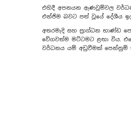
එහිදී අපනයන ඇණවුම්වල වර්ධනය
එන්ජිම බවට පත් වූයේ දේශීය ඉල්
අතරමැදි සහ ප්‍රාග්ධන භාණ්ඩ ප
වේගවත්ම මට්ටමට ළඟා විය. එහ
වර්ධනය යම් අඩුවීමක් පෙන්නුම් 