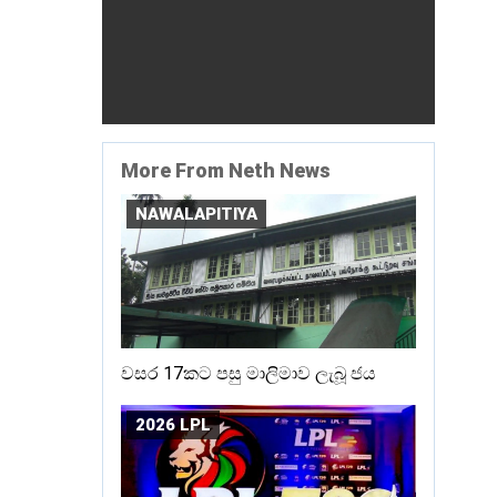
More From Neth News
NAWALAPITIYA
වසර 17කට පසු මාලිමාව ලැබූ ජය
2026 LPL