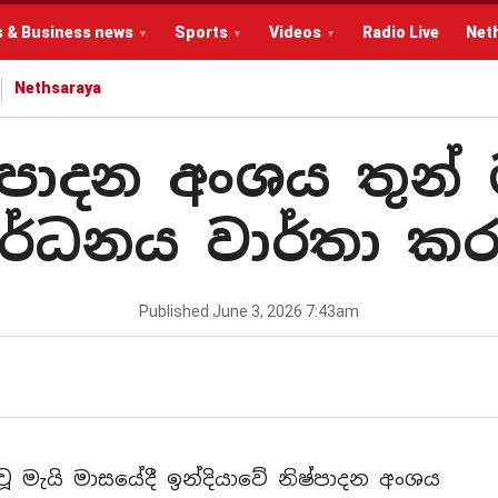
s & Business news
Sports
Videos
Radio Live
Net
Nethsaraya
ෂ්පාදන අංශය තුන
ර්ධනය වාර්තා කර
Published
June 3, 2026 7:43am
ූ මැයි මාසයේදී ඉන්දියාවේ නිෂ්පාදන අංශය