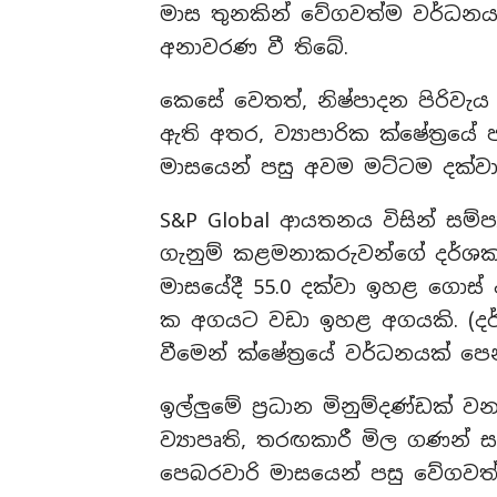
මාස තුනකින් වේගවත්ම වර්ධන
අනාවරණ වී තිබේ.
කෙසේ වෙතත්, නිෂ්පාදන පිරිව
ඇති අතර, ව්‍යාපාරික ක්ෂේත්‍රය
මාසයෙන් පසු අවම මට්ටම දක්ව
S&P Global ආයතනය විසින් සම්ප
ගැනුම් කළමනාකරුවන්ගේ දර්ශකය’ 
මාසයේදී 55.0 දක්වා ඉහළ ගොස් 
ක අගයට වඩා ඉහළ අගයකි. (දර්
වීමෙන් ක්ෂේත්‍රයේ වර්ධනයක් පෙන
ඉල්ලුමේ ප්‍රධාන මිනුම්දණ්ඩක් ව
ව්‍යාපෘති, තරඟකාරී මිල ගණන
පෙබරවාරි මාසයෙන් පසු වේගවත