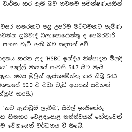
ය වාර්තා කර ඇති බව නවතම සමීක්ෂණයකින්
ැය වසර හතරකට පසු උපරිම මට්ටමකට පැමිණ
ේ පවතින සුබවාදී බලාපොරොත්තු ද පෙබරවාරි
ා පහත වැටී ඇති බව සඳහන් වේ.
ාදනය කරන ලද ‘HSBC ඉන්දීය නිෂ්පාදන මිලදී
අප්‍රේල් මාසයේ පැවති 54.7 සිට මැයි
ඇත. මෙය මුලින් ඇස්තමේන්තු කර තිබූ 54.3
ශකයේ 50.0 ට වඩා වැඩි අගයක් සටහන්
්නුම් කරයි.)
න ‘නව ඇණවුම් ලැබීම’, සිවිල් ඉංජිනේරු
් සහ හිතකර වෙළඳපොළ තත්ත්වයන් හේතුවෙන්
්ම වේගයෙන් වර්ධනය වී තිබේ.