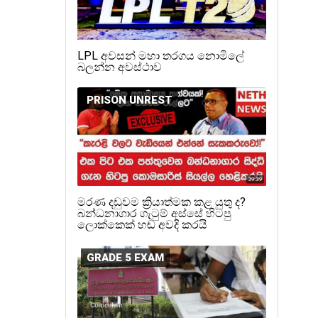
LPL අවසන් මහා තරගය නොමිලේ
බලන්න අවස්ථාව
PRISON UNREST
මරණ දඩුවම ක්‍රියාත්මක කළ යුතු ද?
බන්ධනාගාර ගැටුම් අස්සේ හිටපු
ලොක්කෙක් හඬ අවදි කරයි
GRADE 5 EXAM