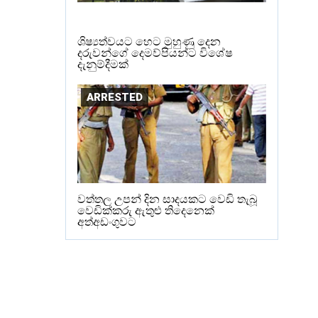
ශිෂ්‍යත්වයට හෙට මුහුණු දෙන
දරුවන්ගේ දෙමව්පියන්ට විශේෂ
දැනුම්දීමක්
ARRESTED
වත්තල උපන් දින සාදයකට වෙඩි තැබූ
වෙඩික්කරු ඇතුළු තිදෙනෙක්
අත්අඩංගුවට