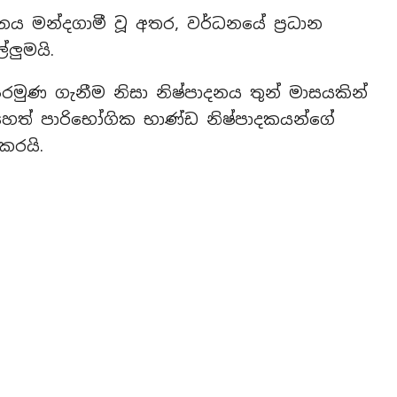
 මන්දගාමී වූ අතර, වර්ධනයේ ප්‍රධාන
ලුමයි.
ෙරමුණ ගැනීම නිසා නිෂ්පාදනය තුන් මාසයකින්
ෙත් පාරිභෝගික භාණ්ඩ නිෂ්පාදකයන්ගේ
කරයි.