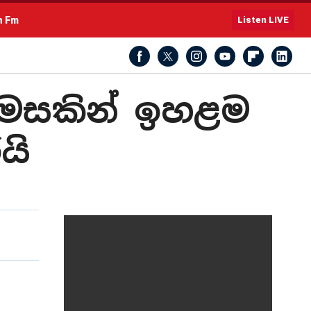
h Fm
Listen LIVE
් මසකින් ඉහළම
යි