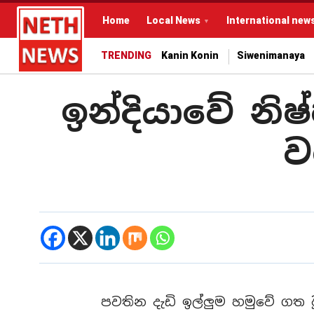
Home
Local News
International new
TRENDING
Kanin Konin
Siwenimanaya
ඉන්දියාවේ නි
ව
පවතින දැඩි ඉල්ලුම හමුවේ ගත ව